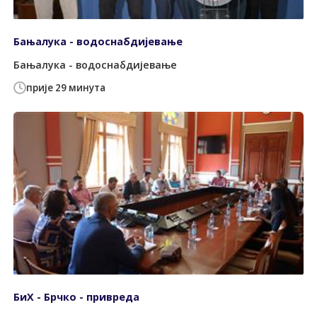
Бањалука - водоснабдијевање
Бањалука - водоснабдијевање
прије 29 минута
БиХ - Брчко - привреда