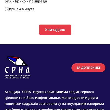
БиХ - Брчко - привреда
прије 4 минута
Учитај још
ЗА ДОПИСНИКЕ
Агенција "СРНА" пружа корисницима својих сервиса
цјеловито и брзо извјештавање. Њене вијести и други
новински садржаји засновани су на поузданим изворима
и рађени у складу са професионалним стандардима које