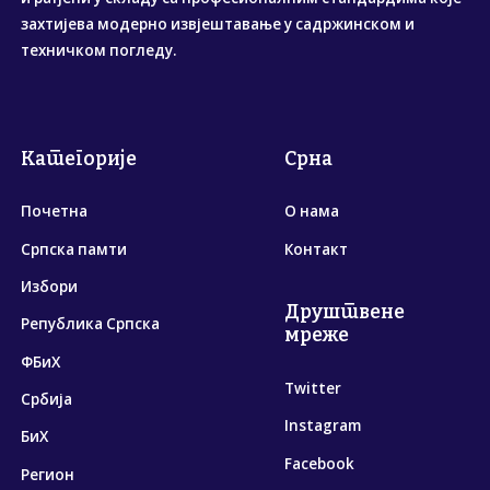
захтијева модерно извјештавање у садржинском и
техничком погледу.
Категорије
Срна
Почетна
О нама
Српска памти
Контакт
Избори
Друштвене
Република Српска
мреже
ФБиХ
Twitter
Србија
Instagram
БиХ
Facebook
Регион