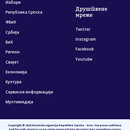
Избори
Друштвене
Република Српска
мреже
ФБиХ
Twitter
Србија
Instagram
БиХ
Facebook
Регион
Youtube
Свијет
Економија
Култура
Сервисне информације
Мултимедија
Copyright © 2023 Novinska agencija Republike Srpske - Srna. Sva prava zadržana.
Sadržaj ovih stranica se ne smije prenositi bez dozvole i bez navođenja izvora.