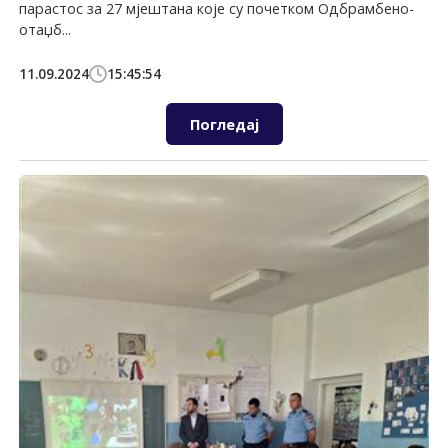
парастос за 27 мјештана које су почетком Одбрамбено-
отаџб...
11.09.2024
15:45:54
Погледај