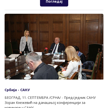
Погледај
Србија - САНУ
БЕОГРАД, 11. СЕПТЕМБРА /СРНА/ - Предсједник САНУ
Зоран Кнежевић на данашњој конференцији за
новинаре у САНУ.