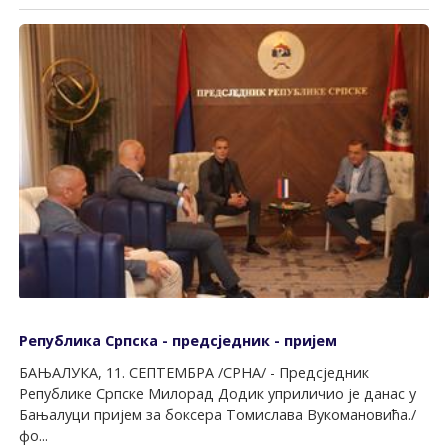
Република Српска - предсједник - пријем
БАЊАЛУКА, 11. СЕПТЕМБРА /СРНА/ - Предсједник
Републике Српске Милорад Додик уприличио је данас у
Бањалуци пријем за боксера Томислава Вукомановића./
фо...