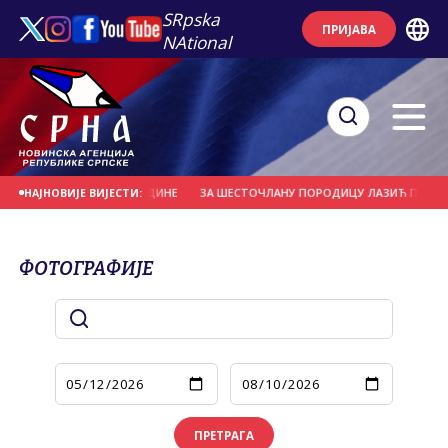
SRpska
ПРИЈАВА
NAtional
 15 ДО 24 ГОДИНЕ
ЗА ШЕСТОЧЛАНУ ПОРОДИЦУ ЛАЗИЋ ПРИКУПЉЕНО 8.25
НАЈНОВИЈЕ ВИЈЕСТИ:
ФОТОГРАФИЈЕ
ПРЕТРАГА