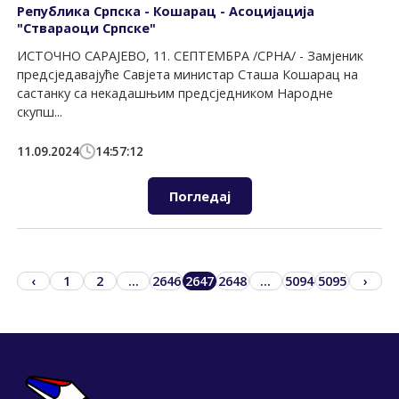
Република Српска - Кошарац - Асоцијација
"Ствараоци Српске"
ИСТОЧНО САРАЈЕВО, 11. СЕПТЕМБРА /СРНА/ - Замјеник
предсједавајуће Савјета министар Сташа Кошарац на
састанку са некадашњим предсједником Народне
скупш...
11.09.2024
14:57:12
Погледај
‹
1
2
...
2646
2647
2648
...
5094
5095
›