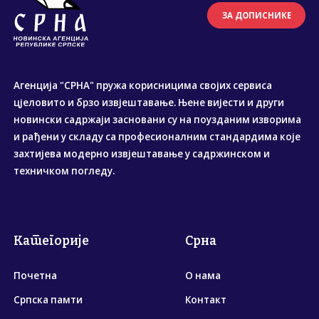
ЗА ДОПИСНИКЕ
Агенција "СРНА" пружа корисницима својих сервиса
цјеловито и брзо извјештавање. Њене вијести и други
новински садржаји засновани су на поузданим изворима
и рађени у складу са професионалним стандардима које
захтијева модерно извјештавање у садржинском и
техничком погледу.
Категорије
Срна
Почетна
О нама
Српска памти
Контакт