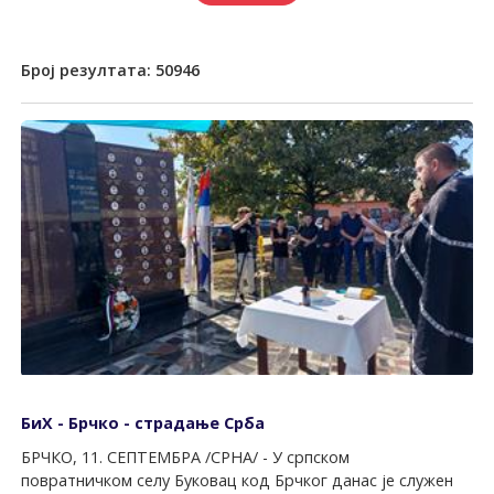
Број резултата:
50946
БиХ - Брчко - страдање Срба
БРЧКО, 11. СЕПTЕМБРА /СРНА/ - У српском
повратничком селу Буковац код Брчког данас је служен