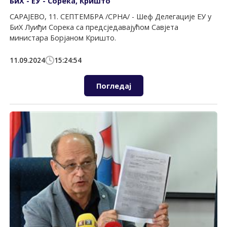
БиХ - ЕУ - Сорека, Кришто
САРАЈЕВО, 11. СЕПТЕМБРА /СРНА/ - Шеф Делегације ЕУ у
БиХ Луиђи Сорека са предсједавајућом Савјета
министара Борјаном Кришто.
11.09.2024
15:24:54
Погледај