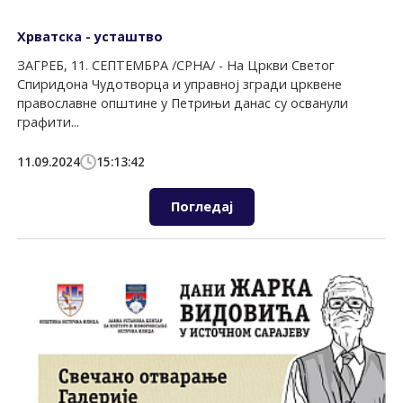
Хрватска - усташтво
ЗАГРЕБ, 11. СЕПТЕМБРА /СРНА/ - На Цркви Светог
Спиридона Чудотворца и управној згради црквене
православне општине у Петрињи данас су осванули
графити...
11.09.2024
15:13:42
Погледај