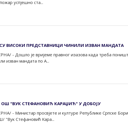
пожар успјешно ста...
СУ ВИСОКИ ПРЕДСТАВНИЦИ ЧИНИЛИ ИЗВАН МАНДАТА
РНА/ - Дошло је вријеме правног изазова када треба поништ
и изван мандата по А...
 ОШ "ВУК СТЕФАНОВИЋ КАРАЏИЋ" У ДОБОЈУ
РНА/ - Министар просвјете и културе Републике Српске Бори
/ "Вук Стефановић Кара...