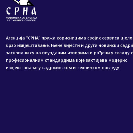
Агенција "СРНА" пружа корисницима својих сервиса цјело
брзо извјештавање. Њене вијести и други новински садр
засновани су на поузданим изворима и рађени у складу 
професионалним стандардима које захтијева модерно
извјештавање у садржинском и техничком погледу.