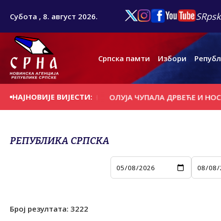
SRpsk
Субота , 8. август 2026.
Српска памти
Избори
Републ
НАЈНОВИЈЕ ВИЈЕСТИ:
Е НА ДАНАШЊИ ДАН
ОЛУЈА ЧУПАЛА ДРВЕЋЕ И НОСИЛА 
РЕПУБЛИКА СРПСКА
Број резултата:
3222