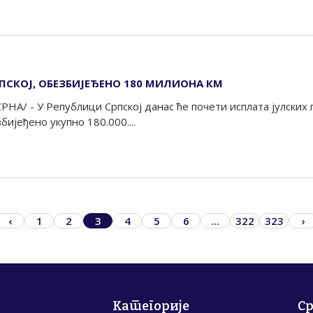
РПСКОЈ, ОБЕЗБИЈЕЂЕНО 180 МИЛИОНА КМ
НА/ - У Републици Српској данас ће почети исплата јулских пе
ијеђено укупно 180.000....
‹
1
2
3
4
5
6
...
322
323
›
Категорије
С