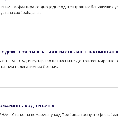
РНА/ - Асфалтира се дио једне од централних бањалучких ул
устава саобраћаја, а...
А ПОДРЖЕ ПРОГЛАШЕЊЕ БОНСКИХ ОВЛАШТЕЊА НИШТАВ
ЈЕЉЕЊЕ
СРНА/ - САД и Русија као потписнице Дејтонског мировног 
авним нелегитимних бонски...
ПОЖАРИШТУ КОД ТРЕБИЊА
НА/ - Стање на пожаришту код Tребиња тренутно је стабилн