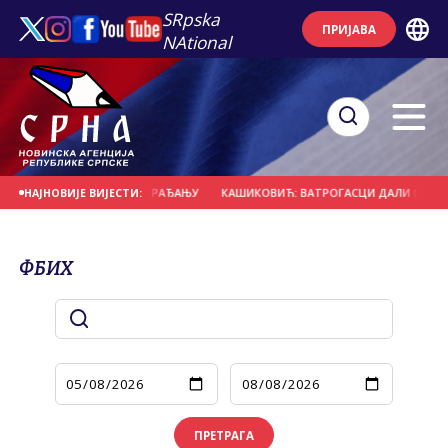
SRpska
ПРИЈАВА
NAtional
А ПОРОДИЦИ И РАЂАЊУ
КАШИКОВИЋ: ВАТРОГАСЦИ ДАЛИ СВОЈ МАКСИМУМ
НАЈНОВИЈЕ ВИЈЕСТИ:
ФБИХ
ПРЕТРАГА