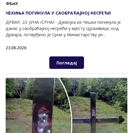
ФБиХ
ЧЕХИЊА ПОГИНУЛА У САОБРАЋАЈНОЈ НЕСРЕЋИ
ДРВАР, 23. ЈУНА /СРНА/ - Дјевојка из Чешке погинула је
данас у саобраћајној несрећи у мјесту Црљивице, код
Дрвара, потврђено је Срни у Министарству ун...
23.06.2026
Погледај