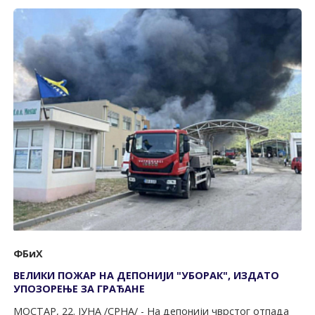
ФБиХ
ВЕЛИКИ ПОЖАР НА ДЕПОНИЈИ "УБОРАК", ИЗДАТО
УПОЗОРЕЊЕ ЗА ГРАЂАНЕ
МОСТАР, 22. ЈУНА /СРНА/ - На депонији чврстог отпада