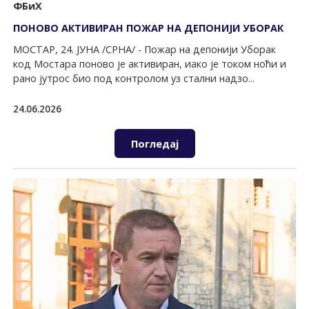
ФБиХ
ПОНОВО АКTИВИРАН ПОЖАР НА ДЕПОНИЈИ УБОРАК
МОСТАР, 24. ЈУНА /СРНА/ - Пожар на депонији Уборак
код Мостара поново је активиран, иако је током ноћи и
рано јутрос био под контролом уз стални надзо...
24.06.2026
Погледај