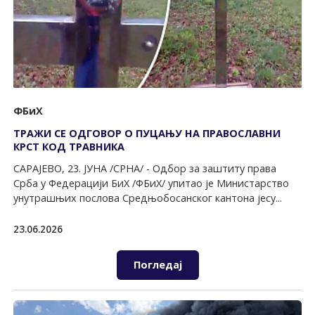
ФБиХ
ТРАЖИ СЕ ОДГОВОР О ПУЦАЊУ НА ПРАВОСЛАВНИ
КРСТ КОД ТРАВНИКА
САРАЈЕВО, 23. ЈУНА /СРНА/ - Одбор за заштиту права
Срба у Федерацији БиХ /ФБиХ/ упитао је Министарство
унутрашњих послова Средњобосанског кантона јесу...
23.06.2026
Погледај