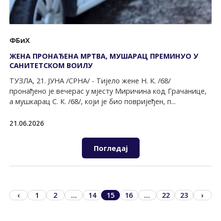
ФБиХ
ЖЕНА ПРОНАЂЕНА МРТВА, МУШАРАЦ ПРЕМИНУО У
САНИТЕТСКОМ ВОИЛУ
ТУЗЛА, 21. ЈУНА /СРНА/ - Тијело жене Н. К. /68/
пронађено је вечерас у мјесту Миричина код Грачанице,
а мушкарац С. К. /68/, који је био повријеђен, п...
21.06.2026
Погледај
‹
1
2
...
14
15
16
...
22
23
›