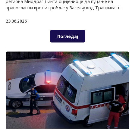
региона Миодраг Линта оцијенио је да пуцање на
православни крст и гробље у Засељу код Травника п...
23.06.2026
Погледај