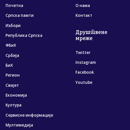
Почетна
О нама
Српска памти
Контакт
Избори
Друштвене
Република Српска
мреже
ФБиХ
Twitter
Србија
Instagram
БиХ
Facebook
Регион
Youtube
Свијет
Економија
Култура
Сервисне информације
Мултимедија