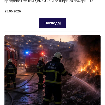
прекривен густим димом који се шири са пожаришта.
23.06.2026
Погледај