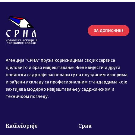
ЗА ДОПИСНИКЕ
Агенција "СРНА" пружа корисницима својих сервиса
цјеловито и брзо извјештавање. Њене вијести и други
новински садржаји засновани су на поузданим изворима
и рађени у складу са професионалним стандардима које
захтијева модерно извјештавање у садржинском и
техничком погледу.
Категорије
Срна