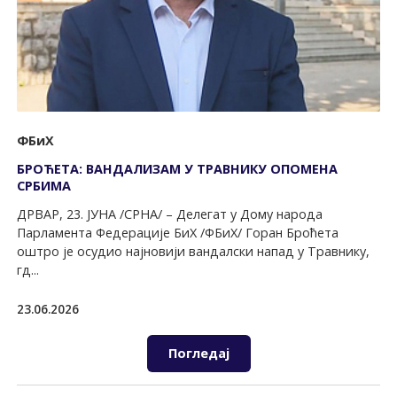
ФБиХ
БРОЋЕТА: ВАНДАЛИЗАМ У ТРАВНИКУ ОПОМЕНА
СРБИМА
ДРВАР, 23. ЈУНА /СРНА/ – Делегат у Дому народа
Парламента Федерације БиХ /ФБиХ/ Горан Броћета
оштро је осудио најновији вандалски напад у Травнику,
гд...
23.06.2026
Погледај