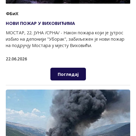
ФБиХ
НОВИ ПОЖАР У ВИХОВИЋИМА
МОСТАР, 22. ЈУНА /СРНА/ - Након пожара који је јутрос
избио на депонији "Уборак", забиљежен је нови пожар
на подручју Мостара у мјесту Виховићи.
22.06.2026
Погледај