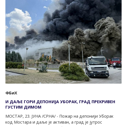
ФБиХ
И ДАЉЕ ГОРИ ДЕПОНИЈА УБОРАК, ГРАД ПРЕКРИВЕН
ГУСТИМ ДИМОМ
МОСТАР, 23. ЈУНА /СРНА/ - Пожар на депонији Уборак
код Мостара и даље је активан, а град је јутрос