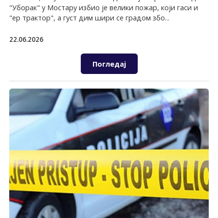
"Уборак" у Мостару избио је велики пожар, који гаси и
"ер трактор", а густ дим шири се градом збо...
22.06.2026
Погледај