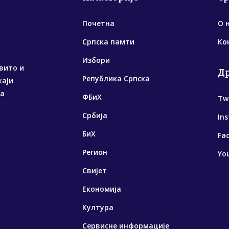
Почетна
О 
Српска памти
Ко
Избори
вито и
Д
Република Српска
жаји
са
ФБиХ
Tw
Србија
In
БиХ
Fa
Регион
Yo
Свијет
Економија
Култура
Сервисне информације