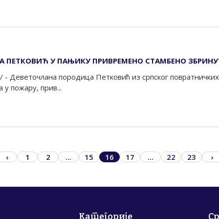
 ПЕТКОВИЋ У ПАЊИКУ ПРИВРЕМЕНО СТАМБЕНО ЗБРИНУ
/ - Деветочлана породица Петковић из српског повратнички
а у пожару, прив...
‹
1
2
...
15
16
17
...
22
23
›
Категорије
С