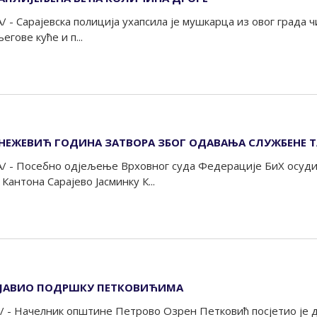
 - Сарајевска полиција ухапсила је мушкарца из овог града чиј
гове куће и п...
НЕЖЕВИЋ ГОДИНА ЗАТВОРА ЗБОГ ОДАВАЊА СЛУЖБЕНЕ Т
А/ - Посебно одјељење Врховног суда Федерације БиХ осуди
антона Сарајево Јасминку К...
АЈАВИО ПОДРШКУ ПЕТКОВИЋИМА
/ - Начелник општине Петрово Озрен Петковић посјетио је 