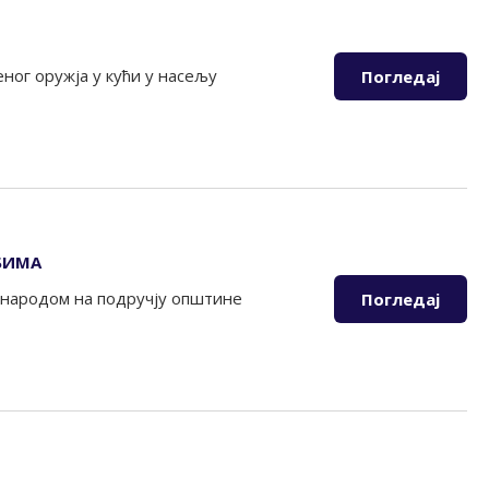
еног оружја у кући у насељу
Погледај
БИМА
 народом на подручју општине
Погледај