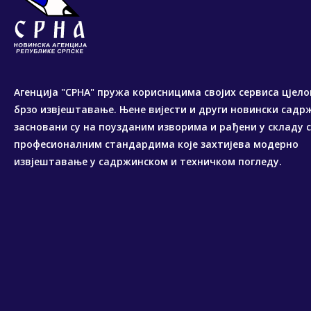
Агенција "СРНА" пружа корисницима својих сервиса цјело
брзо извјештавање. Њене вијести и други новински садр
засновани су на поузданим изворима и рађени у складу 
професионалним стандардима које захтијева модерно
извјештавање у садржинском и техничком погледу.