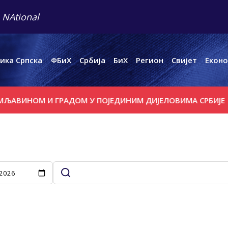
 NAtional
ика Српска
ФБиХ
Србија
БиХ
Регион
Свијет
Еконо
НОМ И ГРАДОМ У ПОЈЕДИНИМ ДИЈЕЛОВИМА СРБИЈЕ
ВАШ