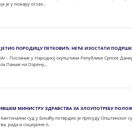
а је у пожару остал...
ЈЕТИО ПОРОДИЦУ ПЕТКОВИЋ: НЕЋЕ ИЗОСТАТИ ПОДРШК
А/ - Посланик у Народној скупштини Републике Српске Даније
а Пањик на Озрену,...
БИВШЕМ МИНИСТРУ ЗДРАВСТВА ЗА ЗЛОУПОТРЕБУ ПОЛОЖ
 Кантонални суд у Бихаћу потврдио је пресуду Општинског с
а, рада и социјалне п...