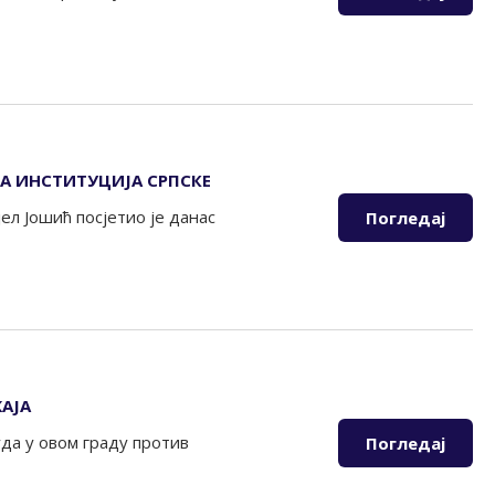
А ИНСТИТУЦИЈА СРПСКЕ
л Јошић посјетио је данас
Погледај
АЈА
уда у овом граду против
Погледај