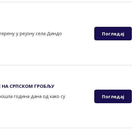
ерену у рејону села Диндо
Погледај
Е НА СРПСКОМ ГРОБЉУ
рошла година дана од како су
Погледај