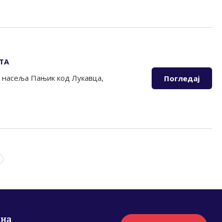
ТА
х насеља Пањик код Лукавца,
Погледај
рна