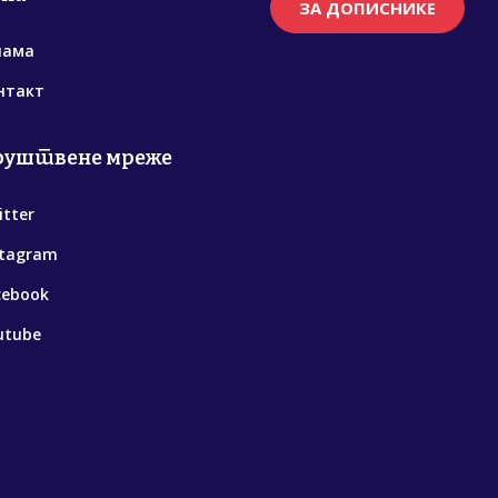
ЗА ДОПИСНИКЕ
нама
нтакт
руштвене мреже
itter
stagram
cebook
utube