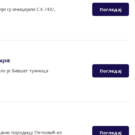
и су иницијали С.Х. /43/,
Погледај
АЈНЕ
ло је бившег тужиоца
Погледај
данас породицу Петковић из
Погледај