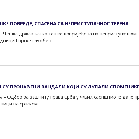
КЕ ПОВРЕДЕ, СПАСЕНА СА НЕПРИСТУПАЧНОГ ТЕРЕНА
- Чешка држављанка тешко повријеђена на неприступачном т
дници Горске службе с...
И СУ ПРОНАЂЕНИ ВАНДАЛИ КОЈИ СУ ЛУПАЛИ СПОМЕНИК
/ - Одбор за заштиту права Срба у ФБиХ саопштио је да је п
ници на српском...