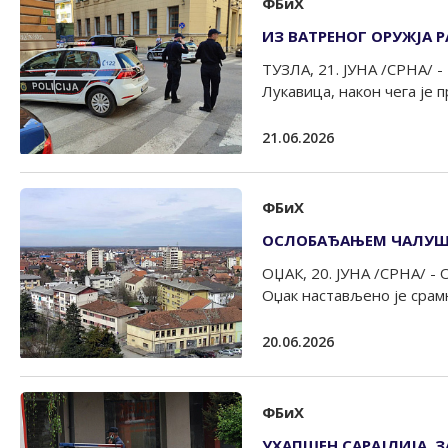
ФБиХ
ИЗ ВАТРЕНОГ ОРУЖЈА
ТУЗЛА, 21. ЈУНА /СРНА/ -
Лукавица, након чега је п
21.06.2026
ФБиХ
ОСЛОБАЂАЊЕМ ЧАЛУШИ
ОЏАК, 20. ЈУНА /СРНА/ -
Оџак настављено је срамн
20.06.2026
ФБиХ
УХАПШЕН САРАЈЛИЈА, 