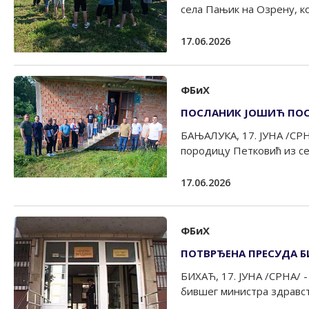
села Пањик на Озрену, кој
17.06.2026
ФБиХ
ПОСЛАНИК ЈОШИЋ ПОС
БАЊАЛУКА, 17. ЈУНА /СРН
породицу Петковић из сел
17.06.2026
ФБиХ
ПОТВРЂЕНА ПРЕСУДА 
БИХАЋ, 17. ЈУНА /СРНА/ -
бившег министра здравств