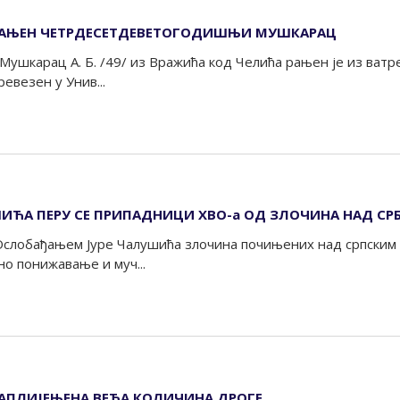
 РАЊЕН ЧЕТРДЕСЕТДЕВЕТОГОДИШЊИ МУШКАРАЦ
 Мушкарац А. Б. /49/ из Вражића код Челића рањен је из ватр
ревезен у Унив...
ЋА ПЕРУ СЕ ПРИПАДНИЦИ ХВО-а ОД ЗЛОЧИНА НАД СР
 Ослобађањем Јуре Чалушића злочина почињених над српским
о понижавање и муч...
ЗАПЛИЈЕЊЕНА ВЕЋА КОЛИЧИНА ДРОГЕ