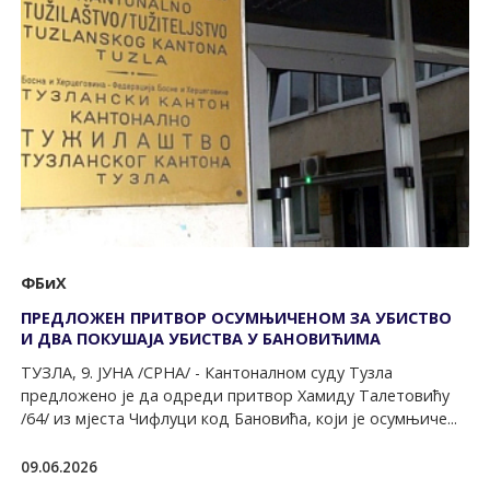
ФБиХ
ПРЕДЛОЖЕН ПРИТВОР ОСУМЊИЧЕНОМ ЗА УБИСТВО
И ДВА ПОКУШАЈА УБИСТВА У БАНОВИЋИМА
ТУЗЛА, 9. ЈУНА /СРНА/ - Кантоналном суду Тузла
предложено је да одреди притвор Хамиду Талетовићу
/64/ из мјеста Чифлуци код Бановића, који је осумњиче...
09.06.2026