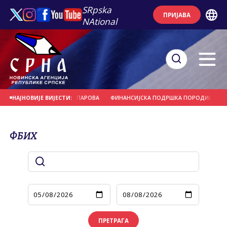
SRpska
ПРИЈАВА
NAtional
ЈЕНЧАЊУ ДЕВЕТ ПАРОВА
ФИНАНСИЈСКА ПОДРШКА ПОРОДИЦИ И РАЂАЊУ
НАЈНОВИЈЕ ВИЈЕСТИ:
ФБИХ
ПРЕТРАГА