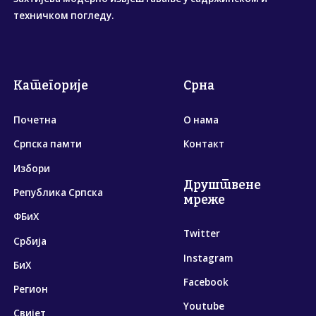
техничком погледу.
Категорије
Срна
Почетна
О нама
Српска памти
Контакт
Избори
Друштвене
Република Српска
мреже
ФБиХ
Twitter
Србија
Instagram
БиХ
Facebook
Регион
Youtube
Свијет