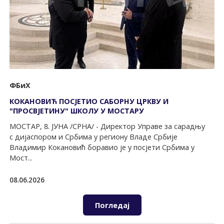
ФБиХ
КОКАНОВИЋ ПОСЈЕTИО САБОРНУ ЦРКВУ И
"ПРОСВЈЕTИНУ" ШКОЛУ У МОСТАРУ
МОСTАР, 8. ЈУНА /СРНА/ - Директор Управе за сарадњу
с дијаспором и Србима у региону Владе Србије
Владимир Кокановић боравио је у посјети Србима у
Мост...
08.06.2026
Погледај