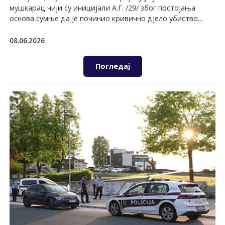
мушкарац чији су иницијали А.Г. /29/ због постојања
основа сумње да је починио кривично дјело убиство...
08.06.2026
Погледај