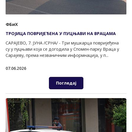
ФБиХ
ТРОЈИЦА ПОВРИЈЕЂЕНА У ПУЦЊАВИ НА ВРАЦАМА
САРАЈЕВО, 7. ЈУНА /СРНА/ - Три мушкарца повријеђена
су у пуцњави која се догодила у Спомен-парку Враца у
Сарајеву, према незваничним информнација, у п...
07.06.2026
Погледај