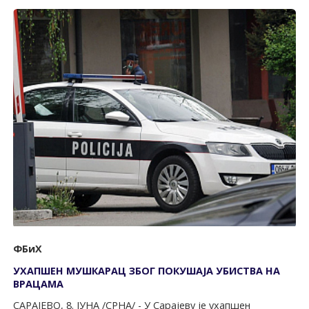
ФБиХ
УХАПШЕН МУШКАРАЦ ЗБОГ ПОКУШАЈА УБИСТВА НА
ВРАЦАМА
САРАЈЕВО, 8. ЈУНА /СРНА/ - У Сарајеву је ухапшен