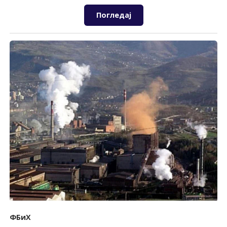
Погледај
ФБиХ