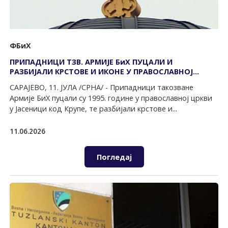
ФБиХ
ПРИПАДНИЦИ ТЗВ. АРМИЈЕ БиХ ПУЦАЛИ И
РАЗБИЈАЛИ КРСТОВЕ И ИКОНЕ У ПРАВОСЛАВНОЈ
ЦРКВИ У ЈАСЕНИЦИ
САРАЈЕВО, 11. ЈУЛА /СРНА/ - Припадници такозване
Армије БиХ пуцали су 1995. године у православној цркви
у Јасеници код Крупе, те разбијали крстове и...
11.06.2026
Погледај