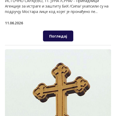
ИСТОЧНО САРАЈЕВО, 11. ЈУНА /СРНА/ - Припадници
Агенције за истраге и заштиту БиХ /Сипа/ ухапсили су на
подручју Мостара лице код којег је пронађено пе...
11.06.2026
Погледај