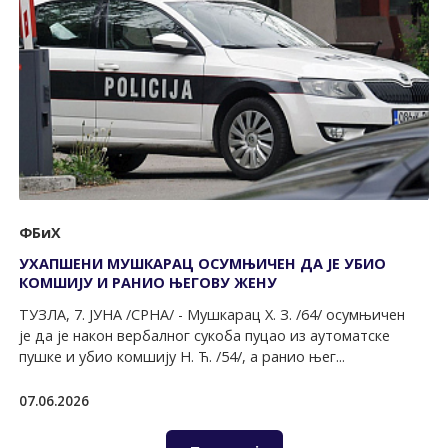
ФБиХ
УХАПШЕНИ МУШКАРАЦ ОСУМЊИЧЕН ДА ЈЕ УБИО
КОМШИЈУ И РАНИО ЊЕГОВУ ЖЕНУ
ТУЗЛА, 7. ЈУНА /СРНА/ - Мушкарац Х. З. /64/ осумњичен
је да је након вербалног сукоба пуцао из аутоматске
пушке и убио комшију Н. Ћ. /54/, а ранио њег...
07.06.2026