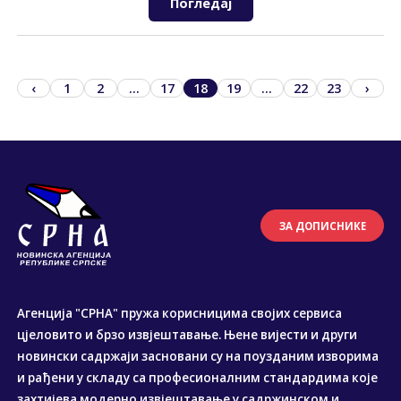
Погледај
‹
1
2
...
17
18
19
...
22
23
›
ЗА ДОПИСНИКЕ
Агенција "СРНА" пружа корисницима својих сервиса
цјеловито и брзо извјештавање. Њене вијести и други
новински садржаји засновани су на поузданим изворима
и рађени у складу са професионалним стандардима које
захтијева модерно извјештавање у садржинском и