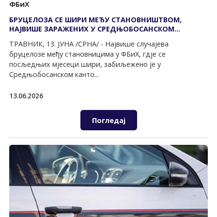
ФБиХ
БРУЦЕЛОЗА СЕ ШИРИ МЕЂУ СТАНОВНИШТВОМ,
НАЈВИШЕ ЗАРАЖЕНИХ У СРЕДЊОБОСАНСКОМ
КАНТОНУ
ТРАВНИК, 13. ЈУНА /СРНА/ - Највише случајева
бруцелозе међу становницима у ФБиХ, гдје се
посљедњих мјесеци шири, забиљежено је у
Средњобосанском канто...
13.06.2026
Погледај