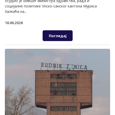
осудио је бившег министра здравства, рада и
социјалне политике Унско-санског кантона Муриса
Халкића на...
16.06.2026
Погледај