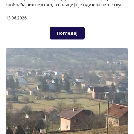
саобраћајних незгода, а полиција је одузела више скуп...
13.06.2026
Погледај