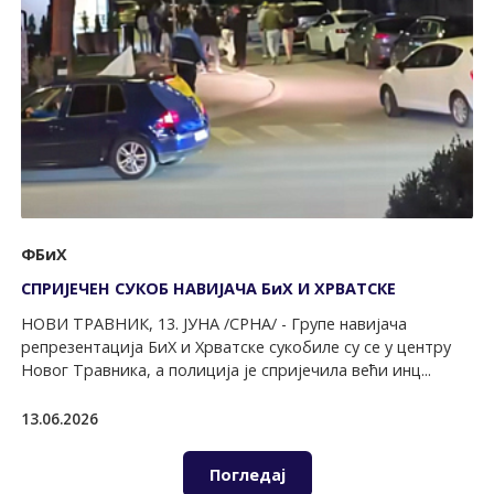
ФБиХ
СПРИЈЕЧЕН СУКОБ НАВИЈАЧА БиХ И ХРВАТСКЕ
НОВИ ТРАВНИК, 13. ЈУНА /СРНА/ - Групе навијача
репрезентација БиХ и Хрватске сукобиле су се у центру
Новог Травника, а полиција је спријечила већи инц...
13.06.2026
Погледај