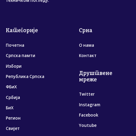
техничком погледу.
Категорије
Срна
Почетна
О нама
Српска памти
Контакт
Избори
Друштвене
Република Српска
мреже
ФБиХ
Twitter
Србија
Instagram
БиХ
Facebook
Регион
Youtube
Свијет