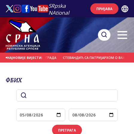
SRpska
ПРИЈАВА
NAtional
 НА ПОДРУЧЈУ ГРАДА
СТЕВАНДИЋ СА ПАТРИЈАРХОМ О ВАЖНИМ АКТУЕЛН
НАЈНОВИЈЕ ВИЈЕСТИ:
ФБИХ
ПРЕТРАГА