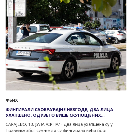
ФБиХ
ФИНГИРАЛИ САОБРАЋАЈНЕ НЕЗГОДЕ, ДВА ЛИЦА
УХАПШЕНО, ОДУЗЕТО ВИШЕ СКУПОЦЈЕНИХ
АУТОМОБИЛА
САРАЈЕВО, 13. ЈУЛА /СРНА/ - Два лица ухапшена су у
Травнику због сумње да су фингирала већи број