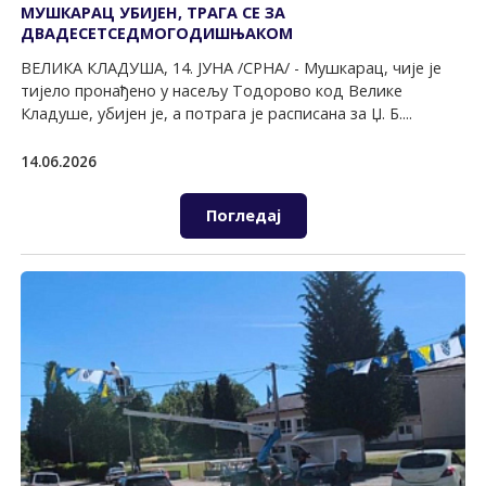
МУШКАРАЦ УБИЈЕН, ТРАГА СЕ ЗА
ДВАДЕСЕТСЕДМОГОДИШЊАКОМ
ВЕЛИКА КЛАДУША, 14. ЈУНА /СРНА/ - Мушкарац, чије је
тијело пронађено у насељу Тодорово код Велике
Кладуше, убијен је, а потрага је расписана за Џ. Б....
14.06.2026
Погледај