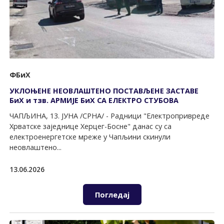
ФБиХ
УКЛОЊЕНЕ НЕОВЛАШТЕНО ПОСТАВЉЕНЕ ЗАСТАВЕ
БиХ и тзв. АРМИЈЕ БиХ СА ЕЛЕКТРО СТУБОВА
ЧАПЉИНА, 13. ЈУНА /СРНА/ - Радници "Електропривреде
Хрватске заједнице Херцег-Босне" данас су са
електроенергетске мреже у Чапљини скинули
неовлаштено...
13.06.2026
Погледај