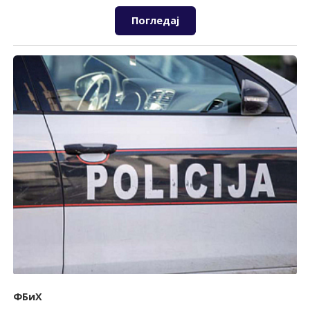
Погледај
ФБиХ