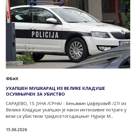
ФБиХ
УХАПШЕН МУШКАРАЦ ИЗ ВЕЛИКЕ КЛАДУШЕ
ОСУМЊИЧЕН ЗА УБИСТВО
САРАЈЕВО, 15. ЈУНА /СРНА/ - Бењамин Џаферовић /27/ из
Велике Кладуше ухапшен је након интензивне потраге у
вези са убиством тридесетогодишњег Нурије М...
15.06.2026