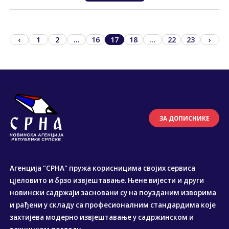
‹
1
2
...
16
17
18
...
22
23
›
ЗА ДОПИСНИКЕ
Агенција "СРНА" пружа корисницима својих сервиса
цјеловито и брзо извјештавање. Њене вијести и други
новински садржаји засновани су на поузданим изворима
и рађени у складу са професионалним стандардима које
захтијева модерно извјештавање у садржинском и