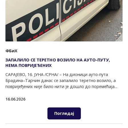
ФБиХ
ЗАПАЛИЛО СЕ ТЕРЕТНО ВОЗИЛО НА АУТО-ПУТУ,
НЕМА ПОВРИЈЕЂЕНИХ
САРАЈЕВО, 16. ЈУНА /СРНА/ – На дионици ауто-пута
Брадина–Тарчин данас се запалило теретно возило, а
повријеђених није било нити је дошло до поремећаја...
16.06.2026
Погледај