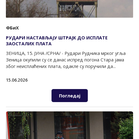
ФБиХ
РУДАРИ НАСТАВЉАЈУ ШТРАЈК ДО ИСПЛАТЕ
ЗАОСТАЛИХ ПЛАТА
ЗЕНИЦА, 15. ЈУНА /СРНА/ - Рудари Рудника мрког угља
Зеница окупили су се данас испред погона Стара јама
због неисплаћених плата, одакле су поручили да...
15.06.2026
Погледај