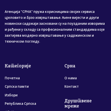
Агенција "СРНА" пружа корисницима својих сервиса
цјеловито и брзо извјештавање. Њене вијести и други
новински садржаји засновани су на поузданим изворима
и рађени у складу са професионалним стандардима које
захтијева модерно извјештавање у садржинском и
техничком погледу.
Категорије
Срна
Почетна
О нама
Српска памти
Контакт
Избори
Друштвене
Република Српска
мреже