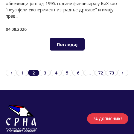
обвезници још од 1995. године финансирају БиХ као
"неуспјели експеримент изградње државе" и имају
прав...
04.08.2026
Погледај
‹
1
2
3
4
5
6
...
72
73
›
ЗА ДОПИСНИКЕ