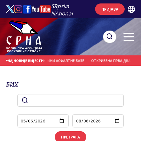
SRpska
ПРИЈАВА
NAtional
ОЖАР У БЛИЗИНИ АСФАЛТНЕ БАЗЕ
ОТКРИВЕНА ПРВА ДВА СЛУЧАЈА ГРОЗНИ
НАЈНОВИЈЕ ВИЈЕСТИ:
БИХ
ПРЕТРАГА