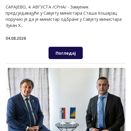
САРАЈЕВО, 4. АВГУСТА /СРНА/ - Замјеник
предсједавајуће у Савјету министара Сташа Кошарац
поручио је да је министар одбране у Савјету министара
Зукан Х...
04.08.2026
Погледај