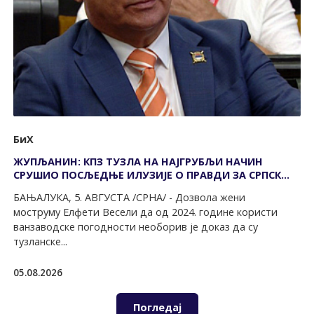
БиХ
ЖУПЉАНИН: КПЗ ТУЗЛА НА НАЈГРУБЉИ НАЧИН
СРУШИО ПОСЉЕДЊЕ ИЛУЗИЈЕ О ПРАВДИ ЗА СРПСКЕ
ЖРТВЕ
БАЊАЛУКА, 5. АВГУСТА /СРНА/ - Дозвола жени
моструму Елфети Весели да од 2024. године користи
ванзаводске погодности необорив је доказ да су
тузланске...
05.08.2026
Погледај