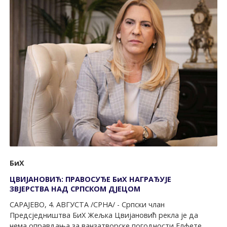
БиХ
ЦВИЈАНОВИЋ: ПРАВОСУЂЕ БиХ НАГРАЂУЈЕ
ЗВЈЕРСТВА НАД СРПСКОМ ДЈЕЦОМ
САРАЈЕВО, 4. АВГУСТА /СРНА/ - Српски члан
Предсједништва БиХ Жељка Цвијановић рекла је да
нема оправдања за ванзатворске погодности Елфете