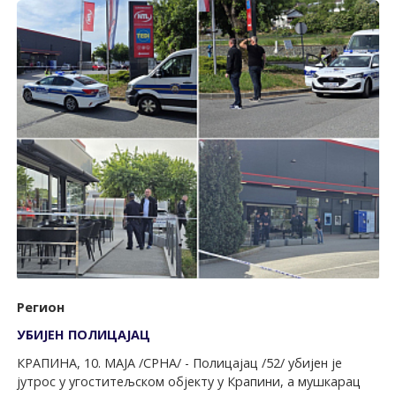
Регион
УБИЈЕН ПОЛИЦАЈАЦ
КРАПИНА, 10. МАЈА /СРНА/ - Полицајац /52/ убијен је
јутрос у угоститељском објекту у Крапини, а мушкарац