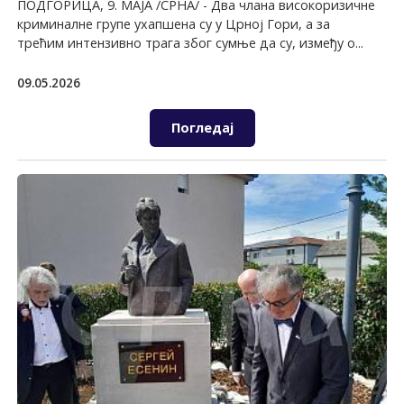
ПОДГОРИЦА, 9. МАЈА /СРНА/ - Два члана високоризичне
криминалне групе ухапшена су у Црној Гори, а за
трећим интензивно трага због сумње да су, између о...
09.05.2026
Погледај