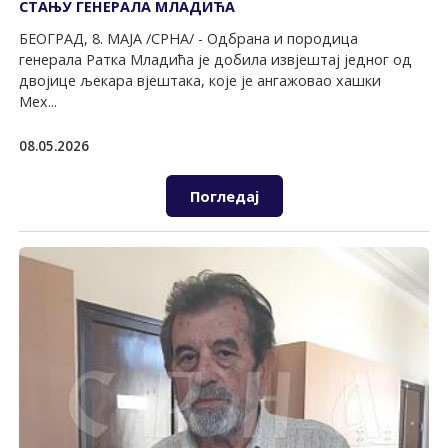
СТАЊУ ГЕНЕРАЛА МЛАДИЋА
БЕОГРАД, 8. МАЈА /СРНА/ - Одбрана и породица
генерала Ратка Младића је добила извјештај једног од
двојице љекара вјештака, које је ангажовао хашки
Мех...
08.05.2026
Погледај