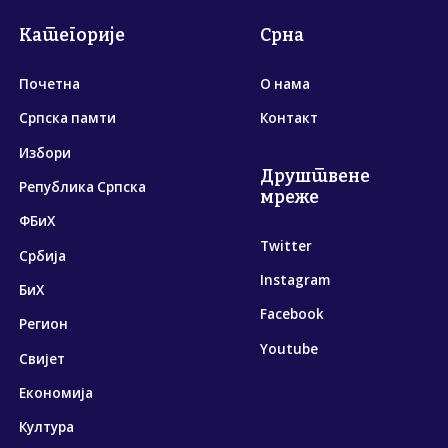
Категорије
Срна
Почетна
О нама
Српска памти
Контакт
Избори
Друштвене
Република Српска
мреже
ФБиХ
Twitter
Србија
Instagram
БиХ
Facebook
Регион
Youtube
Свијет
Економија
Култура