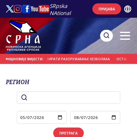
SRpska
ПРИЈАВА
NAtional
 БИ МОГЛЕ НАДЗИРАТИ РАЗОРУЖАВАЊЕ ХЕЗБОЛАХА
ОСТАЦИ ЊЕМАЧКИХ ВОЈ
НАЈНОВИЈЕ ВИЈЕСТИ:
РЕГИОН
ПРЕТРАГА