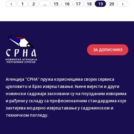
‹
1
2
...
15
16
17
18
19
20
›
ЗА ДОПИСНИКЕ
Агенција "СРНА" пружа корисницима својих сервиса
цјеловито и брзо извјештавање. Њене вијести и други
новински садржаји засновани су на поузданим изворима
и рађени у складу са професионалним стандардима које
захтијева модерно извјештавање у садржинском и
техничком погледу.