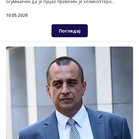
осумњичен да је пуцао превезен је хеликоптеро...
10.05.2026
Погледај