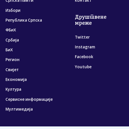
Српска памти
Контакт
Избори
Друштвене
Република Српска
мреже
ФБиХ
Twitter
Србија
Instagram
БиХ
Facebook
Регион
Youtube
Свијет
Економија
Култура
Сервисне информације
Мултимедија