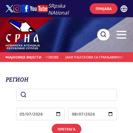
SRpska
ПРИЈАВА
NAtional
ПАЛА ДРВЕЋЕ И НОСИЛА КРОВОВЕ
ЈАКИ ПЉУСКОВИ СА ГРМЉАВИНОМ И ГРА
НАЈНОВИЈЕ ВИЈЕСТИ:
РЕГИОН
ПРЕТРАГА