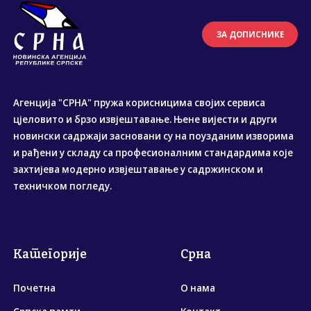
ЗА ДОПИСНИКЕ
Агенција "СРНА" пружа корисницима својих сервиса
цјеловито и брзо извјештавање. Њене вијести и други
новински садржаји засновани су на поузданим изворима
и рађени у складу са професионалним стандардима које
захтијева модерно извјештавање у садржинском и
техничком погледу.
Категорије
Срна
Почетна
О нама