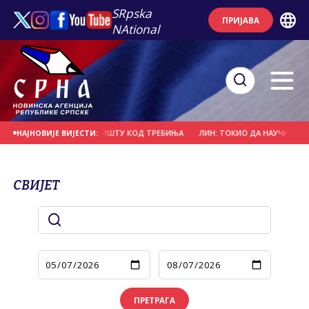
SRpska
ПРИЈАВА
NAtional
БИЛНО СТАЊЕ НА ПОЖАРИШТУ КОД ТРЕБИЊА
ЛИН: ТОКИО ДА НАУЧИ ЛЕК
НАЈНОВИЈЕ ВИЈЕСТИ:
СВИЈЕТ
ПРЕТРАГА