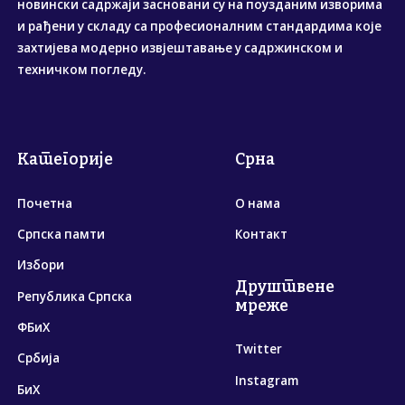
новински садржаји засновани су на поузданим изворима
и рађени у складу са професионалним стандардима које
захтијева модерно извјештавање у садржинском и
техничком погледу.
Категорије
Срна
Почетна
О нама
Српска памти
Контакт
Избори
Друштвене
Република Српска
мреже
ФБиХ
Twitter
Србија
Instagram
БиХ