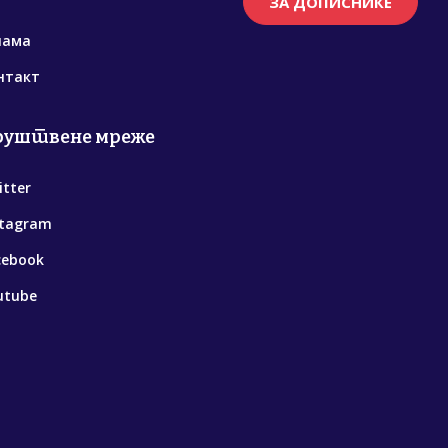
ЗА ДОПИСНИКЕ
нама
нтакт
руштвене мреже
itter
stagram
cebook
utube