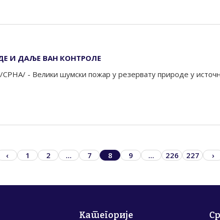
ДЕ И ДАЉЕ ВАН КОНТРОЛЕ
СРНА/ - Велики шумски пожар у резервату природе у источно
‹
1
2
...
7
8
9
...
226
227
›
Категорије
С