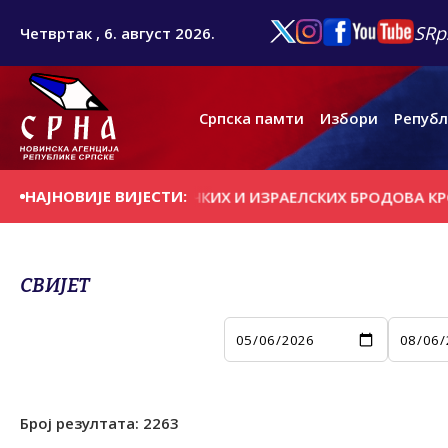
SRp
Четвртак , 6. август 2026.
Српска памти
Избори
Републ
НАЈНОВИЈЕ ВИЈЕСТИ:
 ПРОЛАСКА АМЕРИЧКИХ И ИЗРАЕЛСКИХ БРОДОВА КРОЗ ОР
СВИЈЕТ
Број резултата:
2263