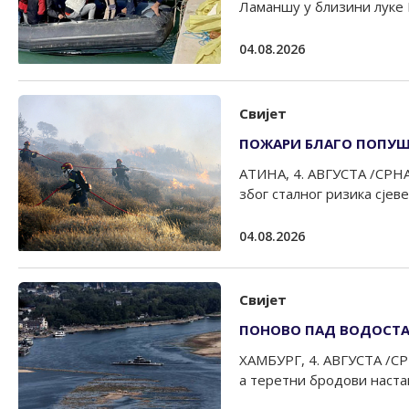
Ламаншу у близини луке Б
04.08.2026
Свијет
ПОЖАРИ БЛАГО ПОПУШТ
АТИНА, 4. АВГУСТА /СРНА/
због сталног ризика сјеве
04.08.2026
Свијет
ПОНОВО ПАД ВОДОСТАЈ
ХАМБУРГ, 4. АВГУСТА /СРН
а теретни бродови настав