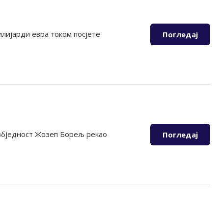
лијарди евра током посјете
Погледај
езбједност Жозеп Борељ рекао
Погледај