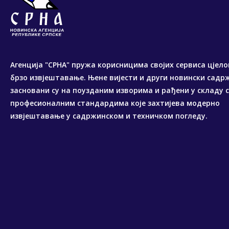
Агенција "СРНА" пружа корисницима својих сервиса цјело
брзо извјештавање. Њене вијести и други новински садр
засновани су на поузданим изворима и рађени у складу 
професионалним стандардима које захтијева модерно
извјештавање у садржинском и техничком погледу.