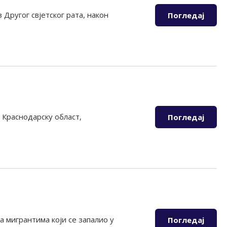
Другог свјетског рата, након
Погледај
а Краснодарску област,
Погледај
а мигрантима који се запалио у
Погледај