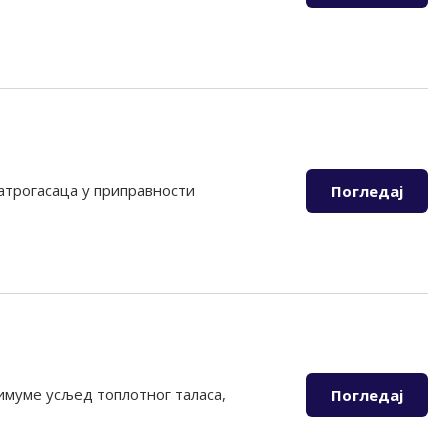
ватрогасаца у приправности
Погледај
нимуме усљед топлотног таласа,
Погледај