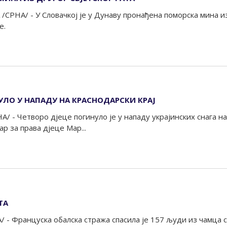
СРНА/ - У Словачкој је у Дунаву пронађена поморска мина из 
е.
УЛО У НАПАДУ НА КРАСНОДАРСКИ КРАЈ
/ - Четворо дјеце погинуло је у нападу украјинских снага н
р за права дјеце Мар...
ТА
 - Француска обалска стража спасила је 157 људи из чамца с