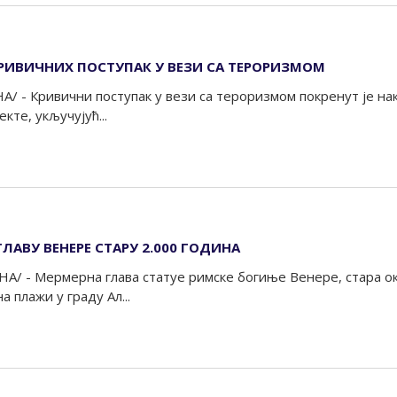
КРИВИЧНИХ ПОСТУПАК У ВЕЗИ СА ТЕРОРИЗМОМ
А/ - Кривични поступак у вези са тероризмом покренут је на
кте, укључујућ...
АВУ ВЕНЕРЕ СТАРУ 2.000 ГОДИНА
А/ - Мермерна глава статуе римске богиње Венере, стара око
 плажи у граду Ал...