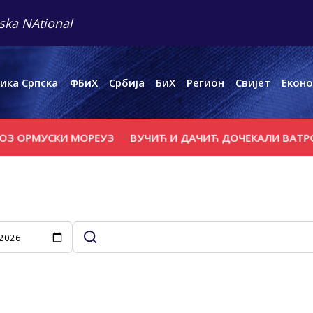
ska NAtional
ика Српска
ФБиХ
Србија
БиХ
Регион
Свијет
Еконо
МУСКИ МОРЕУЗ
ВУЧИЋ И ДАЧИЋ ДОЧЕКАЛИ ВАТРОГАСЦЕ-