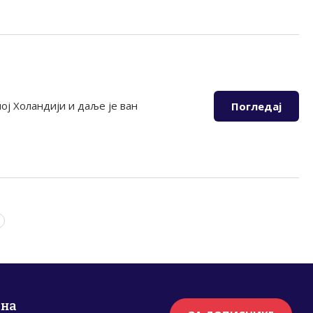
ј Холандији и даље је ван
Погледај
рна