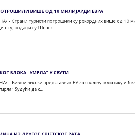
ПОТРОШИЛИ ВИШЕ ОД 10 МИЛИЈАРДИ ЕВРА
А/ - Страни туристи потрошили су рекордних више од 10 ми
ишту, подаци су Шпанс...
ОГ БЛОКА "УМРЛА" У СЕУТИ
А/ - Бивши високи представник ЕУ за спољну политику и б
мрла" будући да с...
МИНА ИЗ ДРУГОГ СВЈЕТСКОГ РАТА