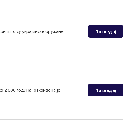
кон што су украјинске оружане
Погледај
 2.000 година, откривена је
Погледај