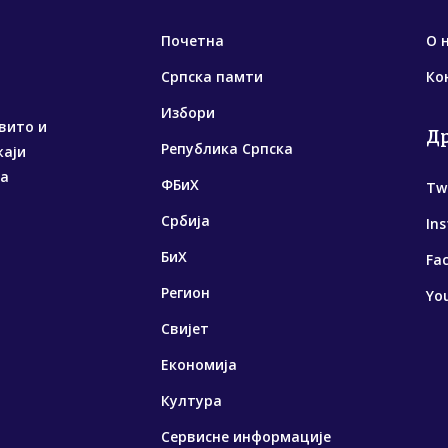
Почетна
О 
Српска памти
Ко
Избори
вито и
Д
Република Српска
жаји
са
ФБиХ
Tw
Србија
In
БиХ
Fa
Регион
Yo
Свијет
Економија
Култура
Сервисне информације