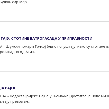
улоњ сир Мер,...
АЈУ, СТОТИНЕ ВАТРОГАСАЦА У ПРИПРАВНОСТИ
 - Шумски пожари Грчкој благо попуштају, иако су стотине 
розападно од Атин...
А РАЈНЕ
А/ - Водостај ријеке Рајне у Њемачкој достигао је нове ми
љају превоз зн...