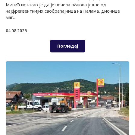
Минић истакао је да је почела обнова једне од
најфреквентнијих саобраћајница на Палама, дионице
маг...
04.08.2026
Погледај