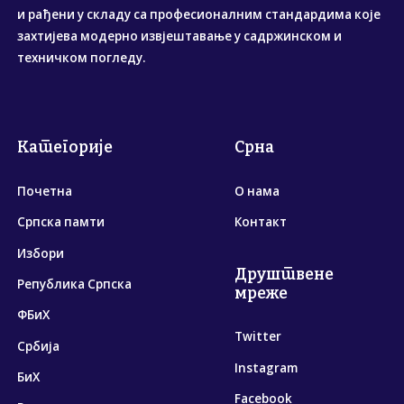
и рађени у складу са професионалним стандардима које
захтијева модерно извјештавање у садржинском и
техничком погледу.
Категорије
Срна
Почетна
О нама
Српска памти
Контакт
Избори
Друштвене
Република Српска
мреже
ФБиХ
Twitter
Србија
Instagram
БиХ
Facebook