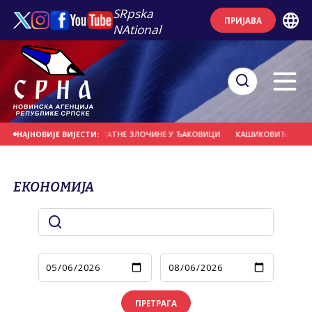
SRpska
ПРИЈАВА
NAtional
 ЗА НАВОДНЕ РАТНЕ ЗЛОЧИНЕ У ЂАКОВИЦИ
КАШИКОВИЋ: ПОД КОНТРОЛОМ
НАЈНОВИЈЕ ВИЈЕСТИ:
ЕКОНОМИЈА
ПРЕТРАГА