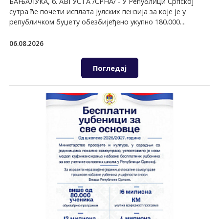
БАЊАЛУКА, 6. АВГУСТА /СРНА/ - У Републици Српској
сутра ће почети исплата јулских пензија за које је у
републичком буџету обезбијеђено укупно 180.000....
06.08.2026
Погледај