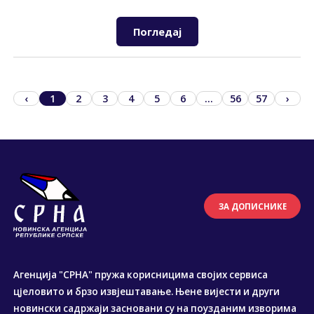
Погледај
‹
1
2
3
4
5
6
...
56
57
›
ЗА ДОПИСНИКЕ
Агенција "СРНА" пружа корисницима својих сервиса
цјеловито и брзо извјештавање. Њене вијести и други
новински садржаји засновани су на поузданим изворима