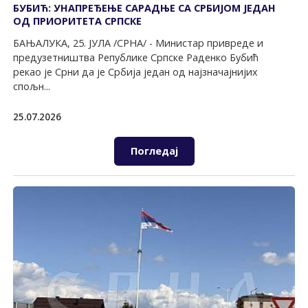
БУБИЋ: УНАПРЕЂЕЊЕ САРАДЊЕ СА СРБИЈОМ ЈЕДАН
ОД ПРИОРИТЕТА СРПСКЕ
БАЊАЛУКА, 25. ЈУЛА /СРНА/ - Министар привреде и
предузетништва Републике Српске Раденко Бубић
рекао је Срни да је Србија један од најзначајнијих
спољн...
25.07.2026
Погледај