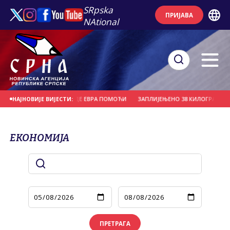
SRpska
ПРИЈАВА
NAtional
ЕБНЕ МИЛИЈАРДЕ ЕВРА ПОМОЋИ
ЗАПЛИЈЕЊЕНО 38 КИЛОГРАМА МАРИХУАНЕ
НАЈНОВИЈЕ ВИЈЕСТИ:
ЕКОНОМИЈА
ПРЕТРАГА