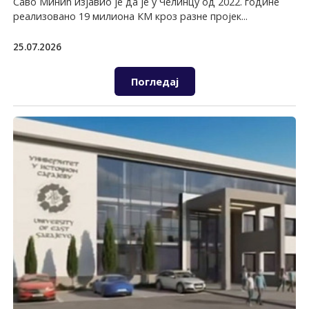
Саво Минић изјавио је да је у Челинцу од 2022. године
реализовано 19 милиона КМ кроз разне пројек...
25.07.2026
Погледај