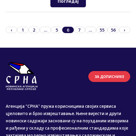
Погледај
‹
1
2
...
5
6
7
...
55
56
›
ЗА ДОПИСНИКЕ
Агенција "СРНА" пружа корисницима својих сервиса
цјеловито и брзо извјештавање. Њене вијести и други
новински садржаји засновани су на поузданим изворима
и рађени у складу са професионалним стандардима које
захтијева модерно извјештавање у садржинском и