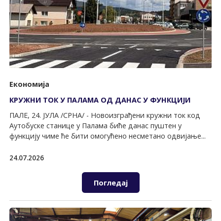
Економија
КРУЖНИ ТОК У ПАЛАМА ОД ДАНАС У ФУНКЦИЈИ
ПАЛЕ, 24. ЈУЛА /СРНА/ - Новоизграђени кружни ток код
Аутобуске станице у Палама биће данас пуштен у
функцију чиме ће бити омогућено несметано одвијање...
24.07.2026
Погледај