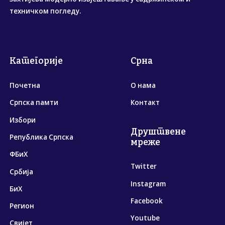
техничком погледу.
Категорије
Срна
Почетна
О нама
Српска памти
Контакт
Избори
Друштвене
Република Српска
мреже
ФБиХ
Twitter
Србија
Instagram
БиХ
Facebook
Регион
Youtube
Свијет