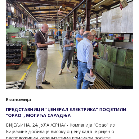
Економија
ПРЕДСТАВНИЦИ "ЏЕНЕРАЛ ЕЛЕКТРИКА" ПОСЈЕТИЛИ
"ОРАО", МОГУЋА САРАДЊА
БИЈЕЉИНА, 24. ЈУЛА /СРНА/ - Компанија "Орао" из
Бијељине добила је високу оцјену када је ријеч о
расположивим капацитетима приликом посјете