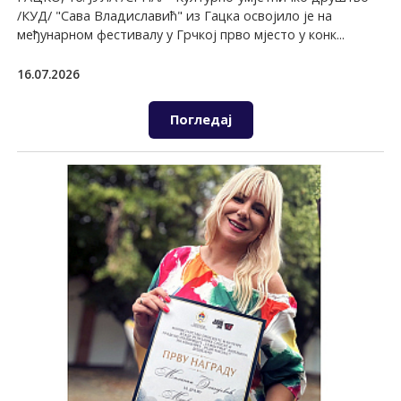
/КУД/ "Сава Владиславић" из Гацка освојило је на
међунарном фестивалу у Грчкој прво мјесто у конк...
16.07.2026
Погледај