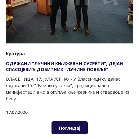
Култура
ОДРЖАНИ "ЛУЧИНИ КЊИЖЕВНИ СУСРЕTИ", ДЕЈАН
СПАСОЈЕВИЋ ДОБИТНИК "ЛУЧИНЕ ПОВЕЉЕ"
ВЛАСЕНИЦА, 17. ЈУЛА /СРНА/ - У Власеници су данас
одржани 15. "Лучини сусрети", традиционална
манифестација која окупља књижевнике и ствараоце из
Репу...
17.07.2026
Погледај