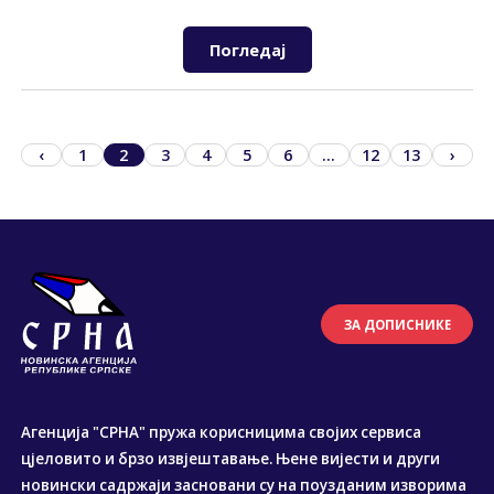
Погледај
‹
1
2
3
4
5
6
...
12
13
›
ЗА ДОПИСНИКЕ
Агенција "СРНА" пружа корисницима својих сервиса
цјеловито и брзо извјештавање. Њене вијести и други
новински садржаји засновани су на поузданим изворима