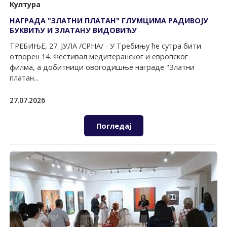
Култура
НАГРАДА "ЗЛАTНИ ПЛАTАН" ГЛУМЦИМА РАДИВОЈУ
БУКВИЋУ И ЗЛАTАНУ ВИДОВИЋУ
TРЕБИЊЕ, 27. ЈУЛА /СРНА/ - У Tребињу ће сутра бити
отворен 14. Фестивал медитеранског и европског
филма, а добитници овогодишње награде "Златни
платан...
27.07.2026
Погледај