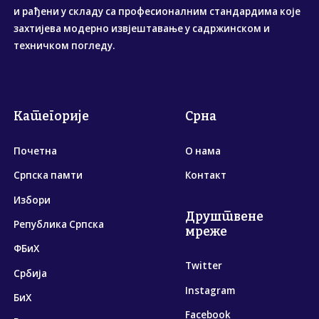
и рађени у складу са професионалним стандардима које
захтијева модерно извјештавање у садржинском и
техничком погледу.
Категорије
Срна
Почетна
О нама
Српска памти
Контакт
Избори
Друштвене
Република Српска
мреже
ФБиХ
Twitter
Србија
Instagram
БиХ
Facebook