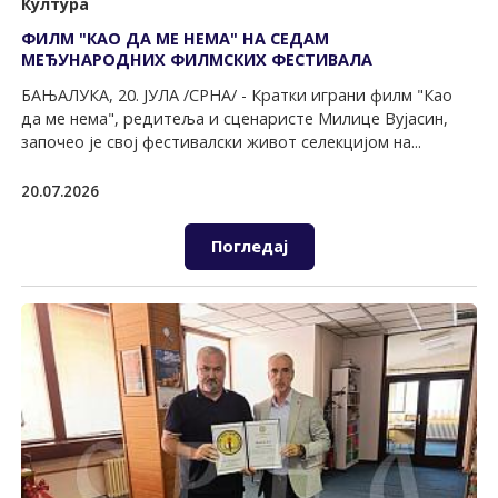
Култура
ФИЛМ "КАО ДА МЕ НЕМА" НА СЕДАМ
МЕЂУНАРОДНИХ ФИЛМСКИХ ФЕСТИВАЛА
БАЊАЛУКА, 20. ЈУЛА /СРНА/ - Кратки играни филм "Као
да ме нема", редитеља и сценаристе Милице Вујасин,
започео је свој фестивалски живот селекцијом на...
20.07.2026
Погледај