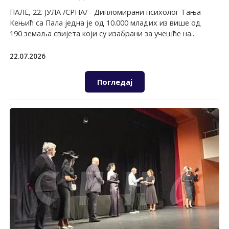
ПАЛЕ, 22. ЈУЛА /СРНА/ - Дипломирани психолог Тања
Кењић са Пала једна је од 10.000 младих из више од
190 земаља свијета који су изабрани за учешће на...
22.07.2026
Погледај