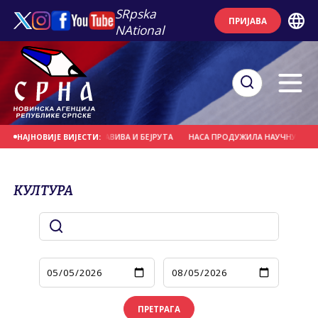
SRpska
ПРИЈАВА
NAtional
ГОВОРИМА ТЕЛ АВИВА И БЕЈРУТА
НАСА ПРОДУЖИЛА НАУЧНУ МИСИЈУ СОНДЕ 
НАЈНОВИЈЕ ВИЈЕСТИ:
КУЛТУРА
ПРЕТРАГА