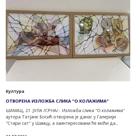
Култура
ОTВОРЕНА ИЗЛОЖБА СЛИКА "О КОЛАЖИМА"
ШАМАЦ, 21. ЈУЛА /СРНА/ - Изложба слика "О колажима"
аутора Tатјане Босић отворена је данас у Галерији
"Стари сат" у Шамцу, а заинтересовани ће моћи да...