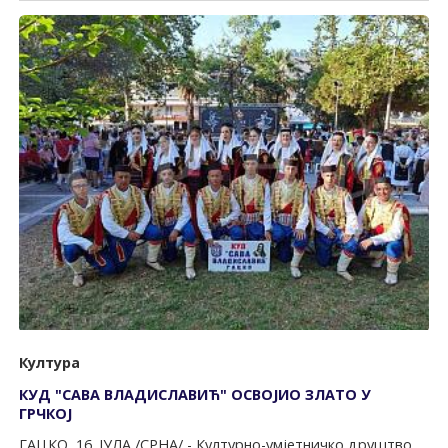
Култура
КУД "САВА ВЛАДИСЛАВИЋ" ОСВОЈИО ЗЛАТО У
ГРЧКОЈ
ГАЦКО, 16. ЈУЛА /СРНА/ - Културно-умјетничко друштво