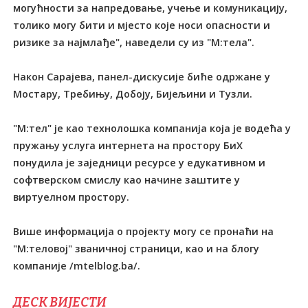
могућности за напредовање, учење и комуникацију,
толико могу бити и мјесто које носи опасности и
ризике за најмлађе", наведели су из "М:тела".
Након Сарајева, панел-дискусије биће одржане у
Мостару, Требињу, Добоју, Бијељини и Тузли.
"М:тел" је као технолошка компанија која је водећа у
пружању услуга интернета на простору БиХ
понудила је заједници ресурсе у едукативном и
софтверском смислу као начине заштите у
виртуелном простору.
Више информација о пројекту могу се пронаћи на
"М:теловој" званичној страници, као и на блогу
компаније /mtelblog.ba/.
ДЕСК ВИЈЕСТИ