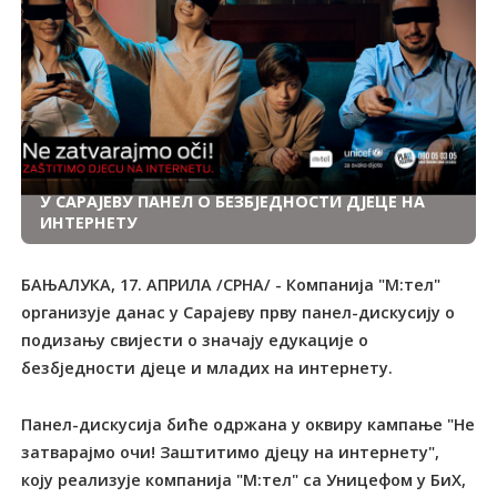
У САРАЈЕВУ ПАНЕЛ О БЕЗБЈЕДНОСТИ ДЈЕЦЕ НА
ИНТЕРНЕТУ
БАЊАЛУКА, 17. АПРИЛА /СРНА/ - Компанија "М:тел"
организује данас у Сарајеву прву панел-дискусију о
подизању свијести о значају едукације о
безбједности дјеце и младих на интернету.
Панел-дискусија биће одржана у оквиру кампање "Не
затварајмо очи! Заштитимо дјецу на интернету",
коју реализује компанија "М:тел" са Уницефом у БиХ,