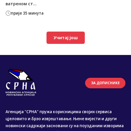
ватреном ст...
прије 35 минута
Учитај још
ЗА ДОПИСНИКЕ
Агенција "СРНА" пружа корисницима својих сервиса
цјеловито и брзо извјештавање. Њене вијести и други
новински садржаји засновани су на поузданим изворима