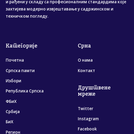
и рађени у складу са професионалним стандардима које
захтијева модерно извјештавање у садржинском и
техничком погледу.
Категорије
Срна
Почетна
О нама
Српска памти
Контакт
Избори
Друштвене
Република Српска
мреже
ФБиХ
Twitter
Србија
Instagram
БиХ
Facebook
Регион