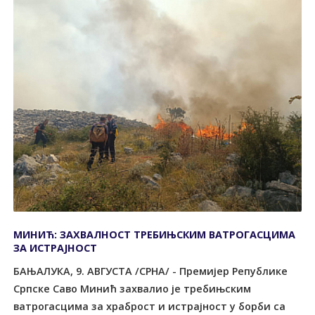
МИНИЋ: ЗАХВАЛНОСТ ТРЕБИЊСКИМ ВАТРОГАСЦИМА
ЗА ИСТРАЈНОСТ
БАЊАЛУКА, 9. АВГУСТА /СРНА/ - Премијер Републике
Српске Саво Минић захвалио је требињским
ватрогасцима за храброст и истрајност у борби са