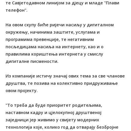
те Савјетодавном линијом за дјецу и младе "Плави
телефон".
На овом скупу биће ријечи насиљу у дигиталном
окружењу, начинима заштите, услугама и
програмима превенције, те негативним
посљедицама насиља на интернету, као и о
правилима кориштења интернета у смислу
дигиталне писмености.
Из компаније истичу значај ових тема за све чланове
друштва, те позива на колективно придруживање
овом пројекту.
"То треба да буде приоритет родитељима,
наставном кадру и цјелокупној друштвеној
заједници јер живимо у свијету модерних
технологија које, колико год да отварају безбројне