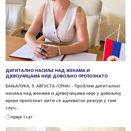
ДИГИTАЛНО НАСИЉЕ НАД ЖЕНАМА И
ДЈЕВОЈЧИЦАМА НИЈЕ ДОВОЉНО ПРЕПОЗНАTО
БАЊАЛУКА, 9. АВГУСТА /СРНА/ - Проблем дигиталног
насиља над женама и дјевојчицама није у довољној
мјери препознат нити се адекватно реагује у тим
случ...
прије 1 сат