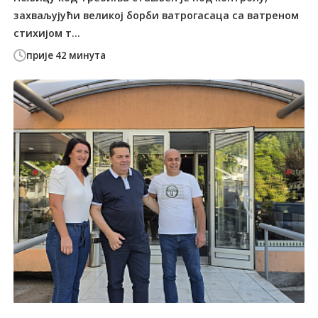
захваљујући великој борби ватрогасаца са ватреном
стихијом т...
прије 42 минута