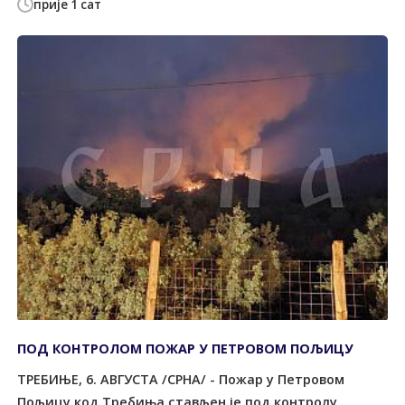
прије 1 сат
ПОД КОНTРОЛОМ ПОЖАР У ПЕTРОВОМ ПОЉИЦУ
ТРЕБИЊЕ, 6. АВГУСТА /СРНА/ - Пожар у Петровом
Пољицу код Tребиња стављен је под контролу,