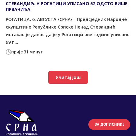
СТЕВАНДИЋ: У РОГАТИЦИ УПИСАНО 52 ОДСТО ВИШЕ
ПРВАЧИЋА
РОГАТИЦА, 6. АВГУСТА /СРНА/ - Предсједник Народне
скупштине Републике Српске Ненад Стевандић
истакао је данас да је у Рогатици ове године уписано
99 п...
прије 31 минут
Учитај још
ЗА ДОПИСНИКЕ