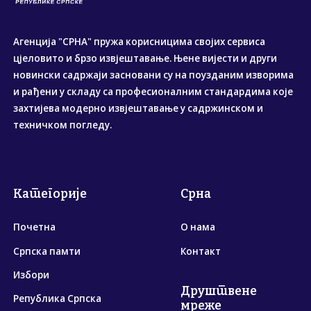
Агенција "СРНА" пружа корисницима својих сервиса
цјеловито и брзо извјештавање. Њене вијести и други
новински садржаји засновани су на поузданим изворима
и рађени у складу са професионалним стандардима које
захтијева модерно извјештавање у садржинском и
техничком погледу.
Категорије
Срна
Почетна
О нама
Српска памти
Контакт
Избори
Друштвене
Република Српска
мреже