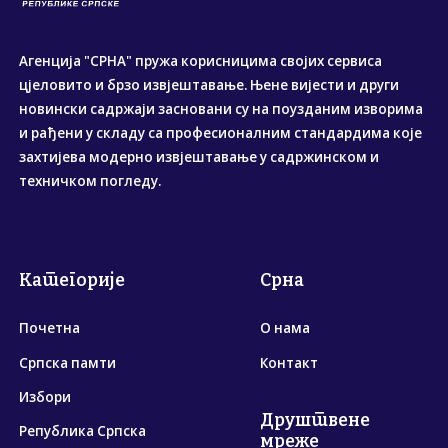
Агенција "СРНА" пружа корисницима својих сервиса
цјеловито и брзо извјештавање. Њене вијести и други
новински садржаји засновани су на поузданим изворима
и рађени у складу са професионалним стандардима које
захтијева модерно извјештавање у садржинском и
техничком погледу.
Категорије
Срна
Почетна
О нама
Српска памти
Контакт
Избори
Друштвене
Република Српска
мреже