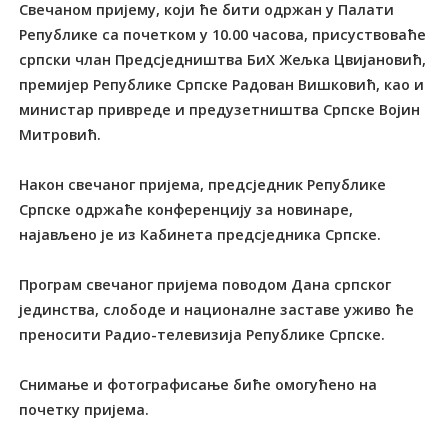
Свечаном пријему, који ће бити одржан у Палати
Републике са почетком у 10.00 часова, присуствоваће
српски члан Предсједништва БиХ Жељка Цвијановић,
премијер Републике Српске Радован Вишковић, као и
министар привреде и предузетништва Српске Војин
Митровић.
Након свечаног пријема, предсједник Републике
Српске одржаће конференцију за новинаре,
најављено је из Кабинета предсједника Српске.
Програм свечаног пријема поводом Дана српског
јединства, слободе и националне заставе уживо ће
преносити Радио-телевизија Републике Српске.
Снимање и фотографисање биће омогућено на
почетку пријема.