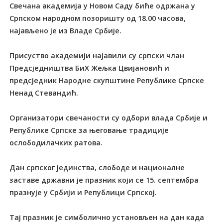
Свечана академија у Новом Саду биће одржана у
Српском народном позоришту од 18.00 часова,
најављено је из Владе Србиje.
Присуство академији најавили су српски члан
Предсједништва БиХ Жељка Цвијановић и
предсједник Народне скупштине Републике Српске
Ненад Стевандић.
Организатори свечаности су одбори влада Србије и
Републике Српске за његовање традиције
ослободилачких ратова.
Дан српског јединства, слободе и националне
заставе државни је празник који се 15. септембра
празнује у Србији и Републици Српској.
Тај празник је симболично установљен на дан када