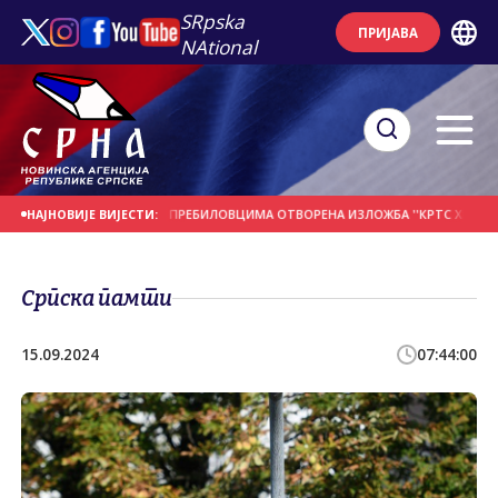
SRpska
ПРИЈАВА
NAtional
А ДАНАШЊИ ДАН
У ПРЕБИЛОВЦИМА ОTВОРЕНА ИЗЛОЖБА ''КРTС ХЕРЦЕГОВА
НАЈНОВИЈЕ ВИЈЕСТИ:
Српска памти
15.09.2024
07:44:00