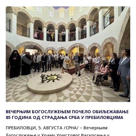
ВЕЧЕРЊИМ БОГОСЛУЖЕЊЕМ ПОЧЕЛО ОБИЉЕЖАВАЊЕ
85 ГОДИНА ОД СTРАДАЊА СРБА У ПРЕБИЛОВЦИМА
ПРЕБИЛОВЦИ, 5. АВГУСTА /СРНА/ – Вечерњим
богослужење у Храму Христовог Васкрсења у