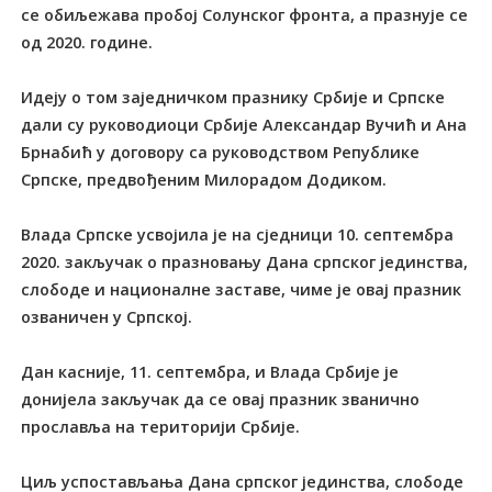
се обиљежава пробој Солунског фронта, а празнује се
од 2020. године.
Идеју о том заједничком празнику Србије и Српске
дали су руководиоци Србије Александар Вучић и Ана
Брнабић у договору са руководством Републике
Српске, предвођеним Милорадом Додиком.
Влада Српске усвојила је на сједници 10. септембра
2020. закључак о празновању Дана српског јединства,
слободе и националне заставе, чиме је овај празник
озваничен у Српској.
Дан касније, 11. септембра, и Влада Србије је
донијела закључак да се овај празник званично
прославља на територији Србије.
Циљ успостављања Дана српског јединства, слободе