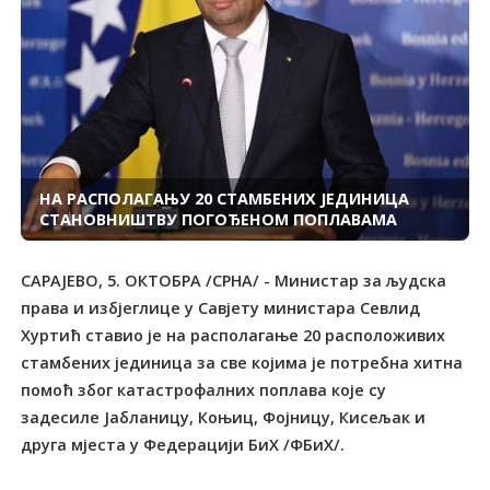
НА РАСПОЛАГАЊУ 20 СТАМБЕНИХ ЈЕДИНИЦА
СТАНОВНИШТВУ ПОГОЂЕНОМ ПОПЛАВАМА
САРАЈЕВО, 5. ОКТОБРА /СРНА/ - Министар за људска
права и избјеглице у Савјету министара Севлид
Хуртић ставио је на располагање 20 расположивих
стамбених јединица за све којима је потребна хитна
помоћ због катастрофалних поплава које су
задесиле Јабланицу, Коњиц, Фојницу, Кисељак и
друга мјеста у Федерацији БиХ /ФБиХ/.