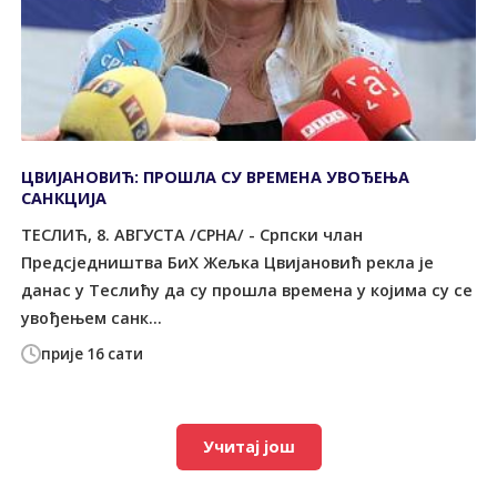
ЦВИЈАНОВИЋ: ПРОШЛА СУ ВРЕМЕНА УВОЂЕЊА
САНКЦИЈА
ТЕСЛИЋ, 8. АВГУСТА /СРНА/ - Српски члан
Предсједништва БиХ Жељка Цвијановић рекла је
данас у Теслићу да су прошла времена у којима су се
увођењем санк...
прије 16 сати
Учитај још