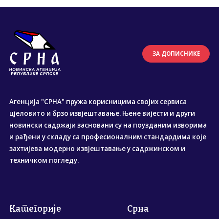
ЗА ДОПИСНИКЕ
Агенција "СРНА" пружа корисницима својих сервиса
цјеловито и брзо извјештавање. Њене вијести и други
новински садржаји засновани су на поузданим изворима
и рађени у складу са професионалним стандардима које
захтијева модерно извјештавање у садржинском и
техничком погледу.
Категорије
Срна