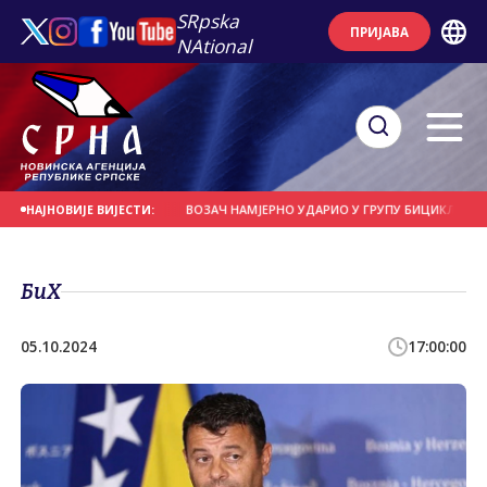
SRpska
ПРИЈАВА
NAtional
СЕ НА ДАНАШЊИ ДАН
ВОЗАЧ НАМЈЕРНО УДАРИО У ГРУПУ БИЦИКЛИСТА
НАЈНОВИЈЕ ВИЈЕСТИ:
БиХ
05.10.2024
17:00:00