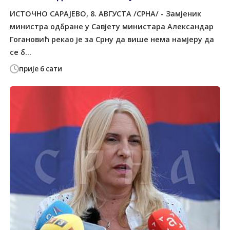
ИСТОЧНО САРАЈЕВО, 8. АВГУСТА /СРНА/ - Замјеник
министра одбране у Савјету министара Александар
Гогановић рекао је за Срну да више нема намјеру да
се б...
прије 6 сати