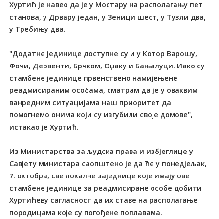
Хуртић је навео да је у Мостару на располагању пет
станова, у Дрвару један, у Зеници шест, у Tузли два,
у Tребињу два.
"Додатне јединице доступне су и у Котор Варошу,
Фочи, Дервенти, Брчком, Оџаку и Бањалуци. Иако су
стамбене јединице првенствено намијењене
реадмисираним особама, сматрам да је у оваквим
ванредним ситуацијама наш приоритет да
помогнемо онима који су изгубили своје домове",
истакао је Хуртић.
Из Министарства за људска права и избјеглице у
Савјету министара саопштено је да ће у понедјељак,
7. октобра, све локалне заједнице које имају ове
стамбене јединице за реадмисиране особе добити
Хуртићеву сагласност да их ставе на располагање
породицама које су погођене поплавама.