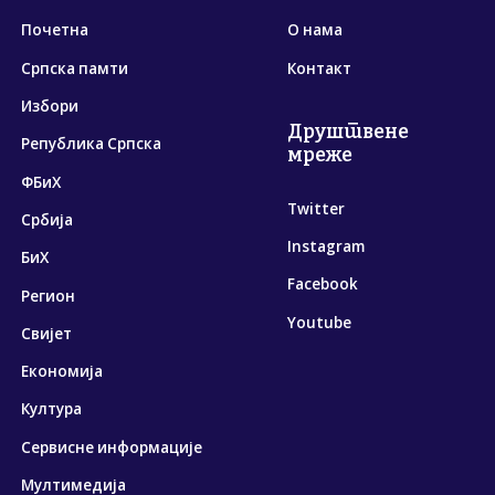
Почетна
О нама
Српска памти
Контакт
Избори
Друштвене
Република Српска
мреже
ФБиХ
Twitter
Србија
Instagram
БиХ
Facebook
Регион
Youtube
Свијет
Економија
Култура
Сервисне информације
Мултимедија