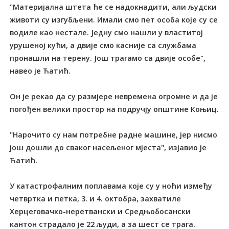
"Материјална штета ће се надокнадити, али људски
животи су изгубљени. Имали смо пет особа које су се
водиле као нестале. Једну смо нашли у властитој
урушеној кући, а двије смо касније са службама
пронашли на терену. Још трагамо са двије особе",
навео је Ћатић.
Он је рекао да су размјере невремена огромне и да је
погођен велики простор на подручју општине Коњиц.
"Нарочито су нам потребне радне машине, јер нисмо
још дошли до сваког насељеног мјеста", изјавио је
Ћатић.
У катастрофалним поплавама које су у ноћи између
четвртка и петка, 3. и 4. октобра, захватиле
Херцеговачко-неретвански и Средњобосански
кантон страдало је 22 људи, а за шест се трага.