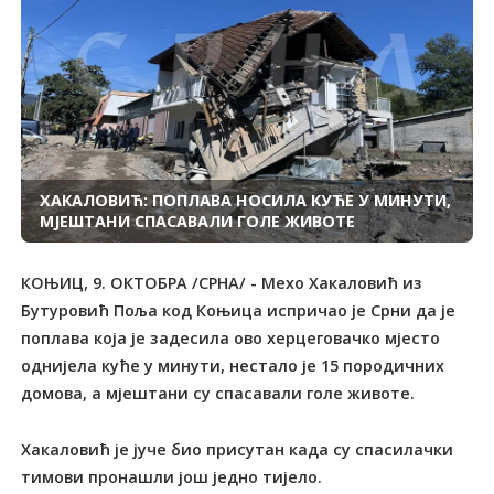
ХАКАЛОВИЋ: ПОПЛАВА НОСИЛА КУЋЕ У МИНУТИ,
МЈЕШТАНИ СПАСАВАЛИ ГОЛЕ ЖИВОТЕ
КОЊИЦ, 9. ОКTОБРА /СРНА/ - Мехо Хакаловић из
Бутуровић Поља код Коњица испричао је Срни да је
поплава која је задесила ово херцеговачко мјесто
однијела куће у минути, нестало је 15 породичних
домова, а мјештани су спасавали голе животе.
Хакаловић је јуче био присутан када су спасилачки
тимови пронашли још једно тијело.