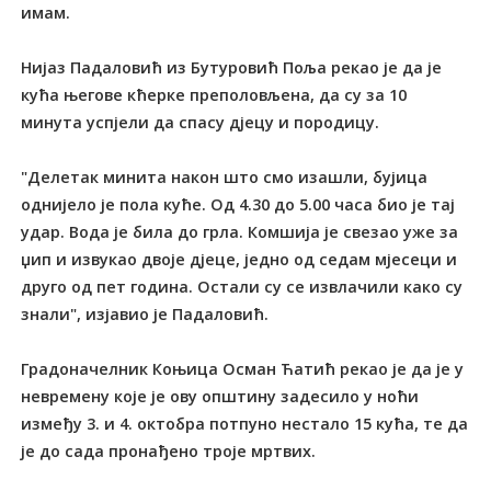
имам.
Нијаз Падаловић из Бутуровић Поља рекао је да је
кућа његове кћерке преполовљена, да су за 10
минута успјели да спасу дјецу и породицу.
"Делетак минита након што смо изашли, бујица
однијело је пола куће. Од 4.30 до 5.00 часа био је тај
удар. Вода је била до грла. Комшија је свезао уже за
џип и извукао двоје дјеце, једно од седам мјесеци и
друго од пет година. Остали су се извлачили како су
знали", изјавио је Падаловић.
Градоначелник Коњица Осман Ћатић рекао је да је у
невремену које је ову општину задесило у ноћи
између 3. и 4. октобра потпуно нестало 15 кућа, те да
је до сада пронађено троје мртвих.