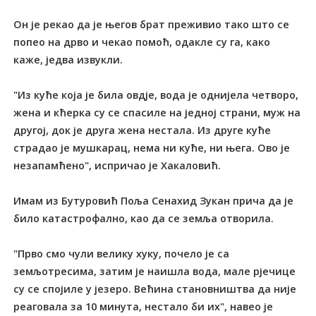
Он је рекао да је његов брат преживио тако што се
попео на дрво и чекао помоћ, одакле су га, како
каже, једва извукли.
"Из куће која је била овдје, вода је однијела четворо,
жена и кћерка су се спасиле на једној страни, муж на
другој, док је друга жена нестала. Из друге куће
страдао је мушкарац, нема ни куће, ни њега. Ово је
незапамћено", испричао је Хакаловић.
Имам из Бутуровић Поља Сенахид Зукан прича да је
било катастрофално, као да се земља отворила.
"Прво смо чули велику хуку, почело је са
земљотресима, затим је наишла вода, мале рјечице
су се спојиле у језеро. Већина становништва да није
реаговала за 10 минута, нестало би их", навео је