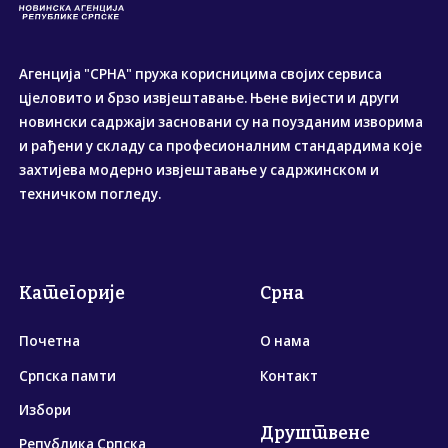
Агенција "СРНА" пружа корисницима својих сервиса
цјеловито и брзо извјештавање. Њене вијести и други
новински садржаји засновани су на поузданим изворима
и рађени у складу са професионалним стандардима које
захтијева модерно извјештавање у садржинском и
техничком погледу.
Категорије
Срна
Почетна
О нама
Српска памти
Контакт
Избори
Друштвене
Република Српска