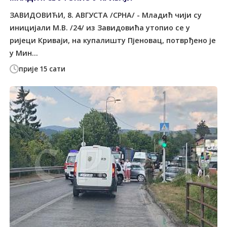
ЗАВИДОВИЋИ, 8. АВГУСТА /СРНА/ - Младић чији су
иницијали М.В. /24/ из Завидовића утопио се у
ријеци Криваји, на купалишту Пјеновац, потврђено је
у Мин...
прије 15 сати