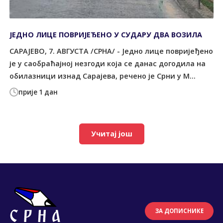
ЈЕДНО ЛИЦЕ ПОВРИЈЕЂЕНО У СУДАРУ ДВА ВОЗИЛА
САРАЈЕВО, 7. АВГУСТА /СРНА/ - Једно лице повријеђено
је у саобраћајној незгоди која се данас догодила на
обилазници изнад Сарајева, речено је Срни у М...
прије 1 дан
Учитај још
ЗА ДОПИСНИКЕ