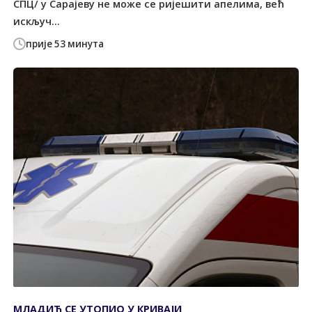
СПЦ/ у Сарајеву не може се ријешити апелима, већ
искључ...
прије 53 минута
МЛАДИЋ СЕ УТОПИО У КРИВАЈИ