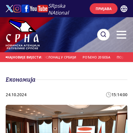
SRpska
ПРИЈАВА
NAtional
ДОДИК: СРПСКА ИМА ОСЛОНАЦ У СРБИЈИ
РОЂЕНО 20 БЕБА
ПОЈАЧАН СА
НАЈНОВИЈЕ ВИЈЕСТИ:
Економија
24.10.2024
15:14:00