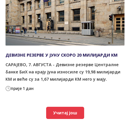
ДЕВИЗНЕ РЕЗЕРВЕ У ЈУНУ СКОРО 20 МИЛИЈАРДИ КМ
САРАЈЕВО, 7. АВГУСТА - Девизне резерве Централне
банке БиХ на крају јуна износиле су 19,98 милијарди
КМ и веће су за 1,67 милијарди КМ него у мају.
прије 1 дан
Учитај још