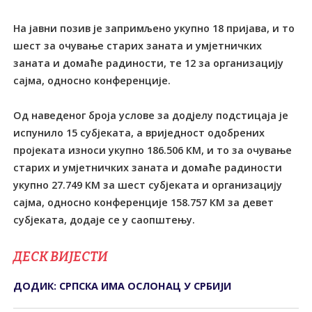
На јавни позив је запримљено укупно 18 пријава, и то
шест за очување старих заната и умјетничких
заната и домаће радиности, те 12 за организацију
сајма, односно конференције.
Од наведеног броја услове за додјелу подстицаја је
испунило 15 субјеката, а вриједност одобрених
пројеката износи укупно 186.506 КМ, и то за очување
старих и умјетничких заната и домаће радиности
укупно 27.749 КМ за шест субјеката и организацију
сајма, односно конференције 158.757 КМ за девет
субјеката, додаје се у саопштењу.
ДЕСК ВИЈЕСТИ
ДОДИК: СРПСКА ИМА ОСЛОНАЦ У СРБИЈИ