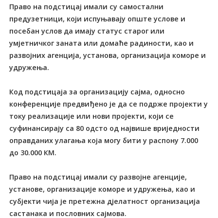
Право на подстицај имали су самостални
предузетници, који испуњавају опште услове и
посебан услов да имају статус старог или
умјетничког заната или домаће радиности, као и
развојних агенција, установа, организација коморе и
удружења.
Код подстицаја за организацију сајма, односно
конференције предвиђено је да се подрже пројекти у
току реализације или нови пројекти, који се
суфинансирају са 80 одсто од највише вриједности
оправданих улагања која могу бити у распону 7.000
до 30.000 КМ.
Право на подстицај имали су развојне агенције,
установе, организације коморе и удружења, као и
субјекти чија је претежна дјелатност организација
састанака и пословних сајмова.