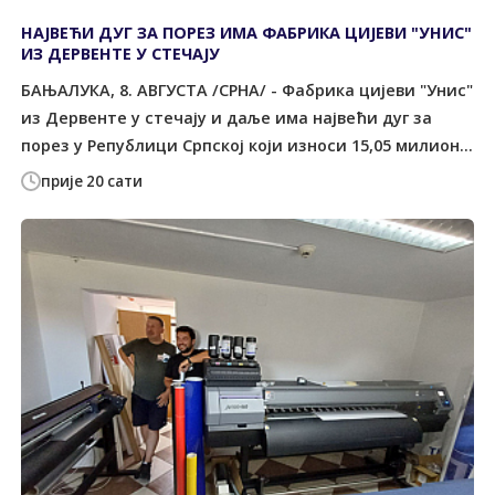
НАЈВЕЋИ ДУГ ЗА ПОРЕЗ ИМА ФАБРИКА ЦИЈЕВИ "УНИС"
ИЗ ДЕРВЕНТЕ У СТЕЧАЈУ
БАЊАЛУКА, 8. АВГУСТА /СРНА/ - Фабрика цијеви "Унис"
из Дервенте у стечају и даље има највећи дуг за
порез у Републици Српској који износи 15,05 милион...
прије 20 сати