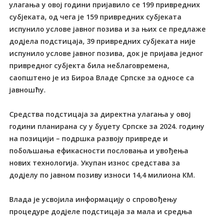
улагања у овој години пријавило се 199 привредних
субјеката, од чега је 159 привредних субјеката
испунило услове јавног позива и за њих се предлаже
додјела подстицаја, 39 привредних субјеката није
испунило услове јавног позива, док је пријава једног
привредног субјекта била неблаговремена,
саопштено је из Бироа Владе Српске за односе са
јавношћу.
Средства подстицаја за директна улагања у овој
години планирана су у буџету Српске за 2024. годину
на позицији – подршка развоју привреде и
побољшања ефикасности пословања и увођења
нових технологија. Укупан износ средстава за
додјелу по јавном позиву износи 14,4 милиона КМ.
Влада је усвојила информацију о спровођењу
процедуре додјеле подстицаја за мала и средња