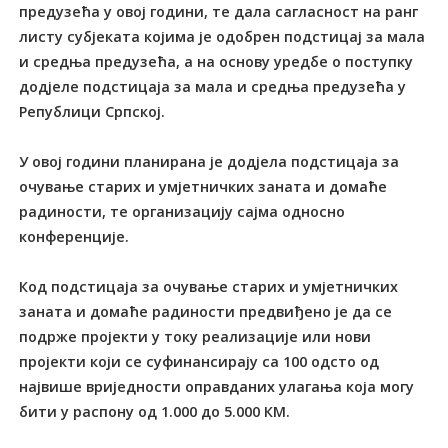
предузећа у овој години, те дала сагласност на ранг
листу субјеката којима је одобрен подстицај за мала
и средња предузећа, а на основу уредбе о поступку
додјеле подстицаја за мала и средња предузећа у
Републици Српској.
У овој години планирана је додјела подстицаја за
очување старих и умјетничких заната и домаће
радиности, те организацију сајма односно
конференције.
Код подстицаја за очување старих и умјетничких
заната и домаће радиности предвиђено је да се
подрже пројекти у току реализације или нови
пројекти који се суфинансирају са 100 одсто од
највише вриједности оправданих улагања која могу
бити у распону од 1.000 до 5.000 КМ.