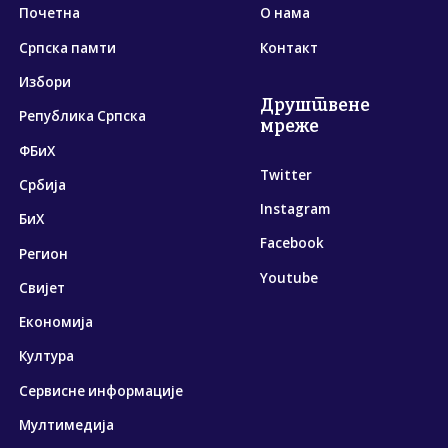
Почетна
О нама
Српска памти
Контакт
Избори
Друштвене
Република Српска
мреже
ФБиХ
Twitter
Србија
Instagram
БиХ
Facebook
Регион
Youtube
Свијет
Економија
Култура
Сервисне информације
Мултимедија