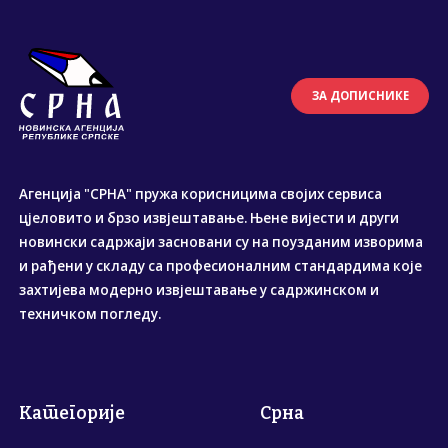
ЗА ДОПИСНИКЕ
Агенција "СРНА" пружа корисницима својих сервиса
цјеловито и брзо извјештавање. Њене вијести и други
новински садржаји засновани су на поузданим изворима
и рађени у складу са професионалним стандардима које
захтијева модерно извјештавање у садржинском и
техничком погледу.
Категорије
Срна