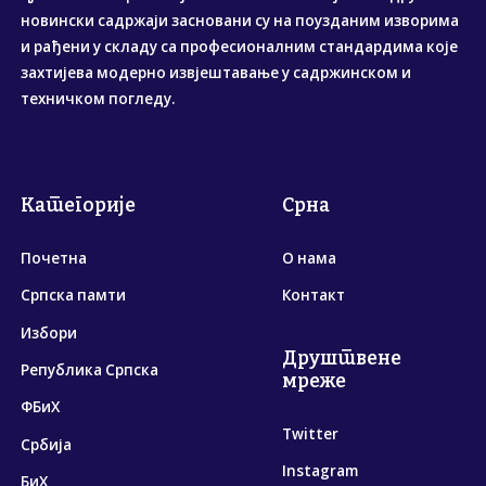
новински садржаји засновани су на поузданим изворима
и рађени у складу са професионалним стандардима које
захтијева модерно извјештавање у садржинском и
техничком погледу.
Категорије
Срна
Почетна
О нама
Српска памти
Контакт
Избори
Друштвене
Република Српска
мреже
ФБиХ
Twitter
Србија
Instagram
БиХ