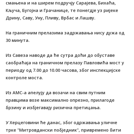
смањена и на ширем подручју Сарајева, Бихаћа,
Кључа, Бугојна и Грачанице, те понегдје уз ријеке
Дрину, Саву, Уну, Пливу, Врбас и Лашву.
На граничним прелазима задржавања нису дужа од
30 минута.
Из Савеза наводе да ће сутра доћи до обуставе
саобраћаја на граничном прелазу Павловића мост у
периоду од 7.00 до 10.00 часова, због инспекцијске
контроле моста.
Из АМС-а апелују да возачи на свим путним
правцима возе максимално опрезно, прилагоде
брзину и избјегавају ризична претицања.
У Херцеговини ће данас, због одржавања уличне
трке "Митровдански побједник", привремено бити