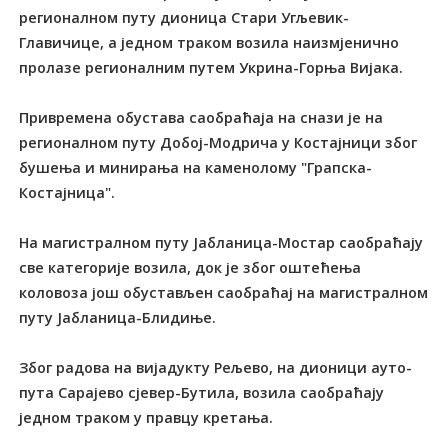
регионалном путу дионица Стари Угљевик-
Главичице, а једном траком возила наизмјенично
пролазе регионалним путем Укрина-Горња Вијака.
Привремена обустава саобраћаја на снази је на
регионалном путу Добој-Модрича у Костајници због
бушења и минирања на каменолому "Грапска-
Костајница".
На магистралном путу Јабланица-Мостар саобраћају
све категорије возила, док је због оштећења
коловоза још обустављен саобраћај на магистралном
путу Јабланица-Блидиње.
Због радова на вијадукту Рељево, на дионици ауто-
пута Сарајево сјевер-Бутила, возила саобраћају
једном траком у правцу кретања.