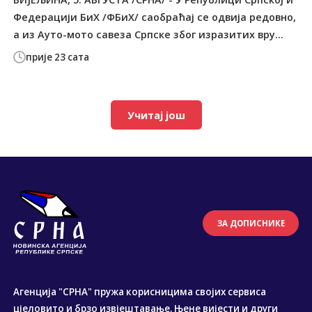
Федерацији БиХ /ФБиХ/ саобраћај се одвија редовно,
а из Ауто-мото савеза Српске због изразитих вру...
прије 23 сата
Учитај још
ЗА ДОПИСНИКЕ
Агенција "СРНА" пружа корисницима својих сервиса
цјеловито и брзо извјештавање. Њене вијести и други