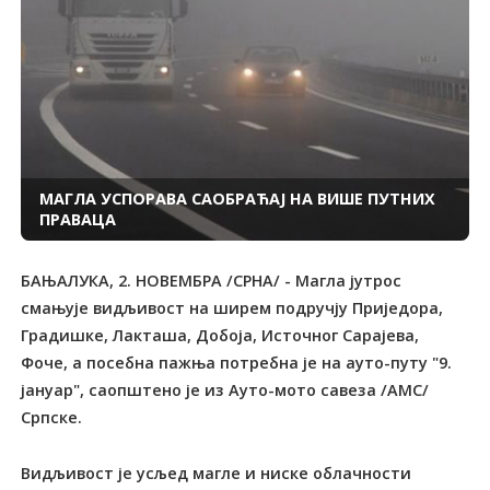
МАГЛА УСПОРАВА САОБРАЋАЈ НА ВИШЕ ПУТНИХ
ПРАВАЦА
БАЊАЛУКА, 2. НОВЕМБРА /СРНА/ - Магла јутрос
смањује видљивост на ширем подручју Приједора,
Градишке, Лакташа, Добоја, Источног Сарајева,
Фоче, а посебна пажња потребна је на ауто-путу "9.
јануар", саопштено је из Ауто-мото савеза /АМС/
Српске.
Видљивост је усљед магле и ниске облачности