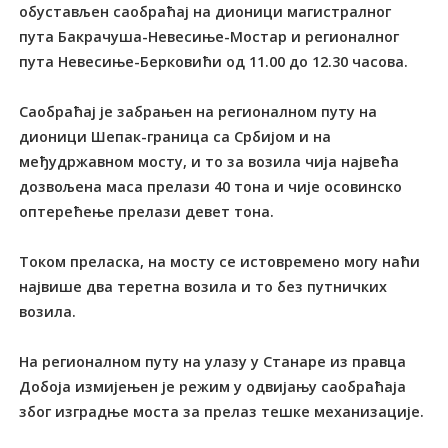
обустављен саобраћај на дионици магистралног
пута Бакрачуша-Невесиње-Мостар и регионалног
пута Невесиње-Берковићи од 11.00 до 12.30 часова.
Саобраћај је забрањен на регионалном путу на
дионици Шепак-граница са Србијом и на
међудржавном мосту, и то за возила чија највећа
дозвољена маса прелази 40 тона и чије осовинско
оптерећење прелази девет тона.
Током преласка, на мосту се истовремено могу наћи
највише два теретна возила и то без путничких
возила.
На регионалном путу на улазу у Станаре из правца
Добоја измијењен је режим у одвијању саобраћаја
због изградње моста за прелаз тешке механизације.