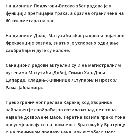
На дионици Подлугови-Високо због радова је у
функцији претицајна трака, а брзина ограничена на
60 километара на час.
На дионици Добој-Матузићи због радова и појачане
фреквенције возила, знатно је успорено одвијање
саобраћаја и дуге су колоне.
Санациони радови актуелни су и на магистралним
путевима Матузићи-Добој, Симин Хан-Доње
Цапарде, Кладањ-Живинице /Ступари/ и Прозор/
Рама-Јабланица.
Преко граничног прелаза Каракај код Зворника
забрањен је саобраћај за возила изнад пет тона
највеће дозвољене масе. Tеретна возила преко тона
преусмјеравају се на нови мост Братољуб у Братунцу
и на граничном прелазу Рача, док аутобуси могу