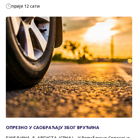
прије 12 сати
ОПРЕЗНО У САОБРАЋАЈУ ЗБОГ ВРУЋИНА
БИЈЕЉИНА, 5. АВГУСТА /СРНА/ - У Републици Српској и