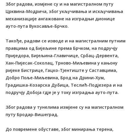
Због радова, измјене су и на магистралном путу
Црквина-Модрича, због укључивања и искључивања
механизације ангажоване на изградњи дионице
ауто-пута Вукосавље-Брчко.
Такође, радови се изводе и на магистралним путним
правцима од Бијељине према Брчком, на подручју
Приједора, Бијељина-Главичице, Србац-Дервента,
Хан-Пијесак-Соколац, Трново-Миљевина у кањону
ријеке Бистрице, Гацко-Тјентиште у Саставцима,
Добро Поље-Миљевина, Брод на Дрини-Хум,
Градишка-Козарска Дубица, Теслић-Подјезера и на
подручју Добоја гдје је у току изградња ауто-пута.
Због радова у тунелима измјене су на магистралном
путу Бродар-Вишеград.
До повремене обуставе, због минирања терена,