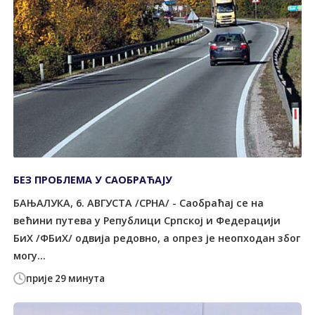
БЕЗ ПРОБЛЕМА У САОБРАЋАЈУ
БАЊАЛУКА, 6. АВГУСТА /СРНА/ - Саобраћај се на
већини путева у Републици Српској и Федерацији
БиХ /ФБиХ/ одвија редовно, а опрез је неопходан због
могу...
прије 29 минута