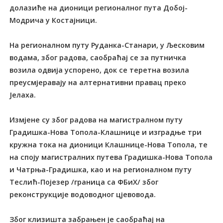
долазиће на дионици регионалног пута Добој-
Модрича у Костајници.
На регионалном путу Руданка-Станари, у Љесковим
водама, због радова, саобраћај се за путничка
возила одвија успорено, док се теретна возила
преусмјеравају на алтернативни правац преко
Јелаха.
Измјене су због радова на магистралном путу
Градишка-Нова Топола-Клашнице и изградње три
кружна тока на дионици Клашнице-Нова Топола, те
на споју магистралних путева Градишка-Нова Топола
и Чатрња-Градишка, као и на регионалном путу
Теслић-Појезер /граница са ФБиХ/ због
реконструкције водоводног цјевовода.
Због клизишта забрањен је саобраћај на