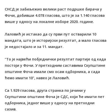
СНСД је забиљежио велики раст подршке бирача у
Фочи, добивши 4.078 гласова, што је за 1.140 гласова
више у односу на локалне изборе 2020. године.
Лаловић је истакао да су први пут остварили 10
мандата, што је историјски резултат, а мало гласова
је недостајало и за 11. мандат.
"То је највећи побједнички резултат партије од када
постоји у Фочи. У претходним саставима Скупштине
општине Фоча имали смо осам одборника, а сада
ћемо имати 10", навео је Лаловић.
Са 1.929 гласова, друга странка по јачини у
Скупштини општине Фоча је СДС, који ће имати пет
одборника, једног више у односу на претходни
сазив.