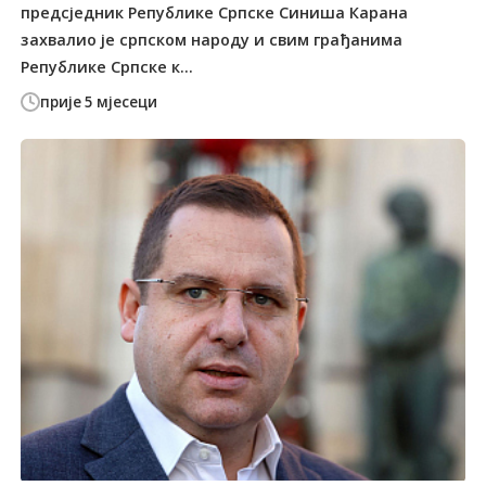
предсједник Републике Српске Синиша Карана
захвалио је српском народу и свим грађанима
Републике Српске к...
прије 5 мјесеци