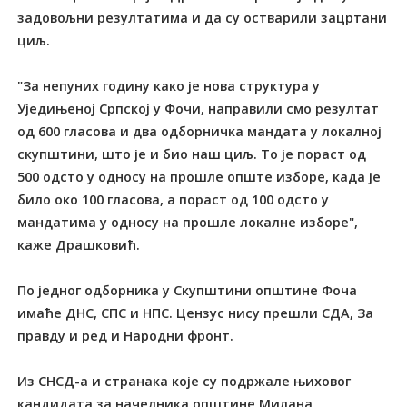
задовољни резултатима и да су остварили зацртани
циљ.
"За непуних годину како је нова структура у
Уједињеној Српској у Фочи, направили смо резултат
од 600 гласова и два одборничка мандата у локалној
скупштини, што је и био наш циљ. То је пораст од
500 одсто у односу на прошле опште изборе, када је
било око 100 гласова, а пораст од 100 одсто у
мандатима у односу на прошле локалне изборе",
каже Драшковић.
По једног одборника у Скупштини општине Фоча
имаће ДНС, СПС и НПС. Цензус нису прешли СДА, За
правду и ред и Народни фронт.
Из СНСД-а и странака које су подржале њиховог
кандидата за начелника општине Милана