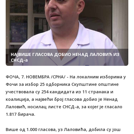
НАЈВИШЕ ГЛАСОВА ДОБИО НЕНАД ЛАЛОВИЋ ИЗ
СНСД-а
ФОЧА, 7. НОВЕМБРА /СРНА/ - На локалним изборима у
Фочи за избор 25 одборника Скупштине општине
учествовала су 254 кандидата из 11 странака и
коалиција, а највећи број гласова добио је Ненад
Лаловић, носилац листе СНСД-а, за којег је гласало
1.817 бирача.
Више од 1.000 гласова, уз Лаловића, добила су још