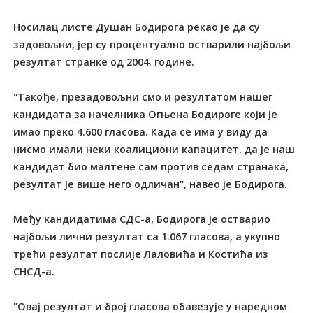
Носилац листе Душан Бодирога рекао је да су
задовољни, јер су процентуално остварили најбољи
резултат странке од 2004. године.
"Такође, презадовољни смо и резултатом нашег
кандидата за начелника Огњена Бодироге који је
имао преко 4.600 гласова. Када се има у виду да
нисмо имали неки коалициони капацитет, да је наш
кандидат био малтене сам против седам странака,
резултат је више него одличан", навео је Бодирога.
Међу кандидатима СДС-а, Бодирога је остварио
најбољи лични резултат са 1.067 гласова, а укупно
трећи резултат послије Лаловића и Костића из
СНСД-а.
"Овај резултат и број гласова обавезује у наредном