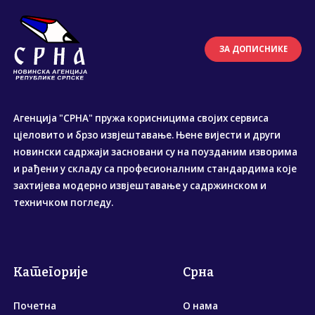
ЗА ДОПИСНИКЕ
Агенција "СРНА" пружа корисницима својих сервиса
цјеловито и брзо извјештавање. Њене вијести и други
новински садржаји засновани су на поузданим изворима
и рађени у складу са професионалним стандардима које
захтијева модерно извјештавање у садржинском и
техничком погледу.
Категорије
Срна
Почетна
О нама