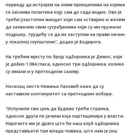
периоду да истрајем на оним принципима на којима
се заснива политика коју сам до сада водио. Ово је
трећи узастопни мандат који сам остварио и желим
да захвалим свим суграђанима који су ми пружили
подршку, трудићу се да их заступам на прави начин
у локалној скупштини", додао је Бодирога.
На трећем мјесту по броју одборника је Демос, који
је добио 1.064 гласа, односно три одборника, колико
су имали и у претходном сазиву.
Носилац листе Немања Лазовић каже да су
наставили континуитет са претходних избора.
"Испунили смо циљ да будемо трећа странка,
односно друга по јачини која партиципира у власти.
Нарочито ми је драго што ће наш клуб одборника
представљати три млада човјека, што нам је још