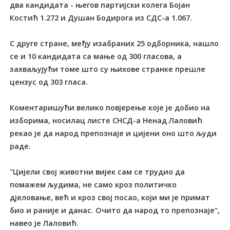
два кандидата - његов партијски колега Бојан
Костић 1.272 и Душан Бодирога из СДС-а 1.067.
С друге стране, међу изабраних 25 одборника, нашло
се и 10 кандидата са мање од 300 гласова, а
захваљујући томе што су њихове странке прешле
цензус од 303 гласа.
Коментаришући велико повјерење које је добио на
изборима, носилац листе СНСД-а Ненад Лаловић
рекао је да народ препознаје и цијени оно што људи
раде.
"Цијели свој животни вијек сам се трудио да
помажем људима, не само кроз политичко
дјеловање, већ и кроз свој посао, који ми је примат
био и раније и данас. Очито да народ то препознаје",
навео је Лаловић.