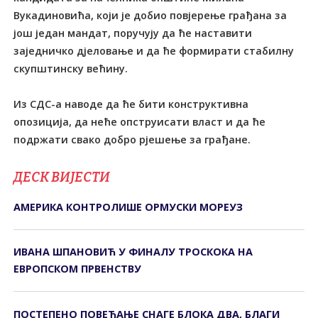
Вукадиновића, који је добио повјерење грађана за
још један мандат, поручују да ће наставити
заједничко дјеловање и да ће формирати стабилну
скупштинску већину.
Из СДС-а наводе да ће бити конструктивна
опозиција, да неће опструисати власт и да ће
подржати свако добро рјешење за грађане.
ДЕСК ВИЈЕСТИ
АМЕРИКА КОНТРОЛИШЕ ОРМУСКИ МОРЕУЗ
ИВАНА ШПАНОВИЋ У ФИНАЛУ ТРОСКОКА НА
ЕВРОПСКОМ ПРВЕНСТВУ
ПОСТЕПЕНО ПОВЕЋАЊЕ СНАГЕ БЛОКА ДВА, БЛАГИ