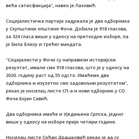
већа сатисфакција", навео је Лазовић.
Социјалистичка партија задржала је два одборника
у Скупштини општине Фоча. Добила је 918 гласова,
за 324 гласа више у односу на претходне изборе, па
је била близу и трећег мандата.
"Социјалисти у Фочи су направили историјски
резултат, имали смо 918 гласова, што је у односу на
2020. годину раст од 55 одсто. Имаћемо два
одборника и изузетно смо задовољни резултатом",
рекао је носилац листе СП-а и нови одборник у СО
Фоча Бојан Савић.
Два одборника имаће и Уједињена Српска, једног
више у односу на изборе прије четири године.
Носилац листе Срђан Драшковић рекао је да су