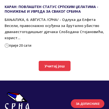
КАРАН: ПОВЛАШТЕН СТАТУС СРПСКИМ ЏЕЛАТИМА -
ПОНИЖЕЊЕ И УВРЕДА ЗА СВАКОГ СРБИНА
БАЊАЛУКА, 6. АВГУСТА /СРНА/ - Одлука да Елфета
Весели, правоснажно осуђена за брутално убиство
дванаестогодишњег дјечака Слободана Стојановића,
корист...
прије 20 сати
Учитај још
ЗА ДОПИСНИКЕ