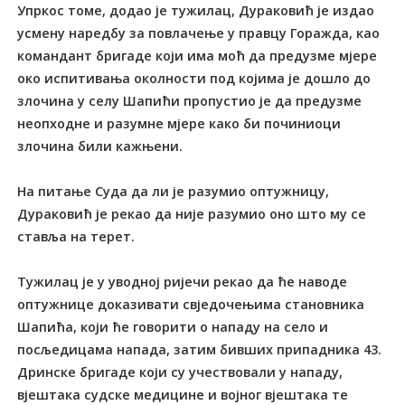
Упркос томе, додао је тужилац, Дураковић је издао
усмену наредбу за повлачење у правцу Горажда, као
командант бригаде који има моћ да предузме мјере
око испитивања околности под којима је дошло до
злочина у селу Шапићи пропустио је да предузме
неопходне и разумне мјере како би починиоци
злочина били кажњени.
На питање Суда да ли је разумио оптужницу,
Дураковић је рекао да није разумио оно што му се
ставља на терет.
Тужилац је у уводној ријечи рекао да ће наводе
оптужнице доказивати свједочењима становника
Шапића, који ће говорити о нападу на село и
посљедицама напада, затим бивших припадника 43.
Дринске бригаде који су учествовали у нападу,
вјештака судске медицине и војног вјештака те