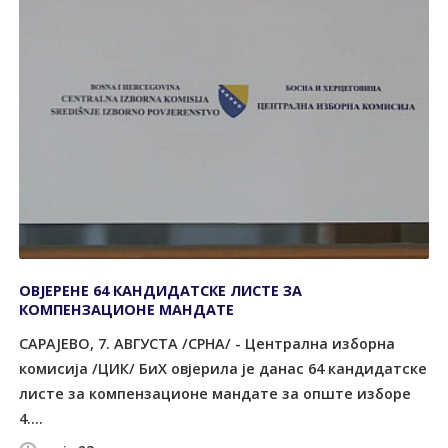
ОВЈЕРЕНЕ 64 КАНДИДАТСКЕ ЛИСТЕ ЗА
КОМПЕНЗАЦИОНЕ МАНДАТЕ
САРАЈЕВО, 7. АВГУСТА /СРНА/ - Централна изборна
комисија /ЦИК/ БиХ овјерила је данас 64 кандидатске
листе за компензационе мандате за oпште изборе
4....