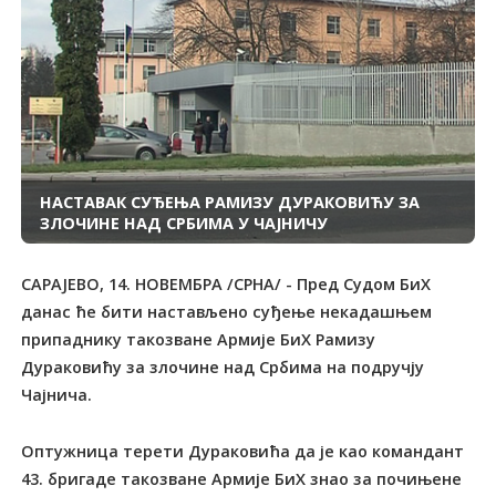
НАСТАВАК СУЂЕЊА РАМИЗУ ДУРАКОВИЋУ ЗА
ЗЛОЧИНЕ НАД СРБИМА У ЧАЈНИЧУ
САРАЈЕВО, 14. НОВЕМБРА /СРНА/ - Пред Судом БиХ
данас ће бити настављено суђење некадашњем
припаднику такозване Армије БиХ Рамизу
Дураковићу за злочине над Србима на подручју
Чајнича.
Оптужница терети Дураковића да је као командант
43. бригаде такозване Армије БиХ знао за почињене