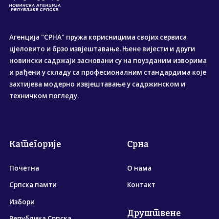
Агенција "СРНА" пружа корисницима својих сервиса
цјеловито и брзо извјештавање. Њене вијести и други
новински садржаји засновани су на поузданим изворима
и рађени у складу са професионалним стандардима које
захтијева модерно извјештавање у садржинском и
техничком погледу.
Категорије
Срна
Почетна
О нама
Српска памти
Контакт
Избори
Друштвене
Република Српска