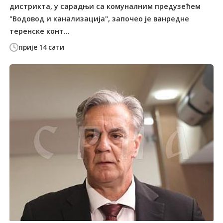
дистрикта, у сарадњи са комуналним предузећем
"Водовод и канализација", започео је ванредне
теренске конт...
прије 14 сати