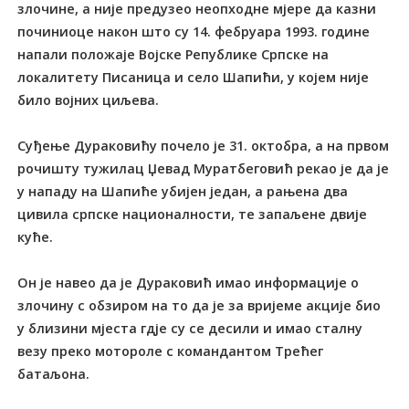
злочине, а није предузео неопходне мјере да казни
починиоце након што су 14. фебруара 1993. године
напали положаје Војске Републике Српске на
локалитету Писаница и село Шапићи, у којем није
било војних циљева.
Суђење Дураковићу почело је 31. октобра, а на првом
рочишту тужилац Џевад Муратбеговић рекао је да је
у нападу на Шапиће убијен један, а рањена два
цивила српске националности, те запаљене двије
куће.
Он је навео да је Дураковић имао информације о
злочину с обзиром на то да је за вријеме акције био
у близини мјеста гдје су се десили и имао сталну
везу преко мотороле с командантом Трећег
батаљона.