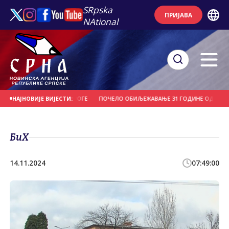
SRpska
ПРИЈАВА
NAtional
ЦА УХАПШЕНО ЗБОГ ДРОГЕ
ПОЧЕЛО ОБИЉЕЖАВАЊЕ 31 ГОДИНЕ ОД ЗЛОЧИНА
НАЈНОВИЈЕ ВИЈЕСТИ:
БиХ
14.11.2024
07:49:00