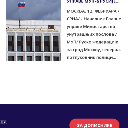
УПРАВЕ МУП-а РУСИЈЕ
ЗА ГРАД МОСКВУ
МОСКВА, 12. ФЕБРУАРА /
ЧЕСТИТАО КАРАНУ
ИЗБОРНУ ПОБЈЕДУ
СРНА/ - Начелник Главне
управе Министарства
унутрашњих послова /
МУП/ Руске Федерације
за град Москву, генерал-
потпуковник полици...
рна
ЗА ДОПИСНИКЕ