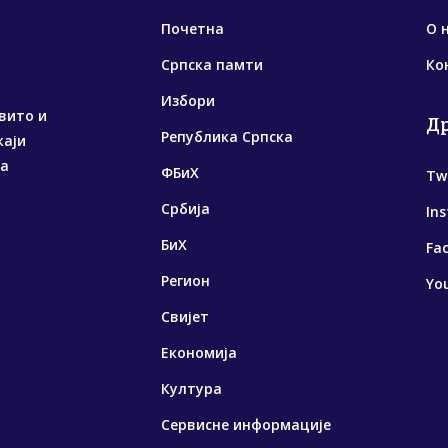
Почетна
О 
Српска памти
Ко
Избори
вито и
Д
Република Српска
жаји
са
ФБиХ
Tw
Србија
In
БиХ
Fa
Регион
Yo
Свијет
Економија
Култура
Сервисне информације