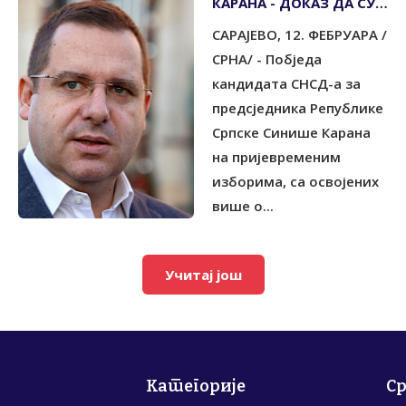
КАРАНА - ДОКАЗ ДА СУ
ГРАЂАНИ СПРЕМНИ ДА
САРАЈЕВО, 12. ФЕБРУАРА /
БРАНЕ СРПСКУ
СРНА/ - Побједа
кандидата СНСД-а за
предсједника Републике
Српске Синише Карана
на пријевременим
изборима, са освојених
више о...
Учитај још
Категорије
С