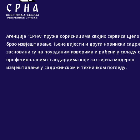
Агенција "СРНА" пружа корисницима својих сервиса цјело
брзо извјештавање. Њене вијести и други новински садр
засновани су на поузданим изворима и рађени у складу 
професионалним стандардима које захтијева модерно
извјештавање у садржинском и техничком погледу.