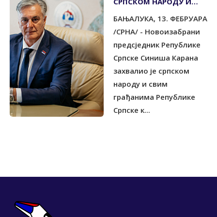
СРПСКОМ НАРОДУ И
СВИМ ГРАЂАНИМА
БАЊАЛУКА, 13. ФЕБРУАРА
СРПСКЕ КОЈИ СУ
ИЗАШЛИ НА ИЗБОРЕ
/СРНА/ - Новоизабрани
предсједник Републике
Српске Синиша Карана
захвалио је српском
народу и свим
грађанима Републике
Српске к...