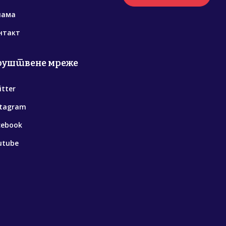
нама
нтакт
руштвене мреже
itter
stagram
cebook
utube