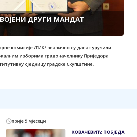
СВОЈЕНИ ДРУГИ МАНДАТ
орне комисије /ГИК/ званично су данас уручили
локалним изборима градоначелнику Приједора
нститутивну сједницу градске Скупштине.
прије 5 мјесеци
КОВАЧЕВИЋ: ПОБЈЕДА