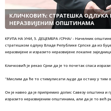
КЛИЧКОВИЋ: СТРАТЕШКА ОДЛУКА 
НЕРАЗВИЈЕНИМ ОПШТИНАМА
КРУПА НА УНИ, 5. ДЕЦЕМБРА /СРНА/ - Начелник општине
стратешком одлуку Владе Републике Српске да из буџе
неразвијене и изразито неразвијене локалне заједнице
Кличковић је рекао Срни да је то почетак спаса израз
"Мислим да ће то стимулисати људе да остану у тим 
Он је навео да је припремио допис Савезу општина и 
изразито неразвијеним општинама, али да је то већ р