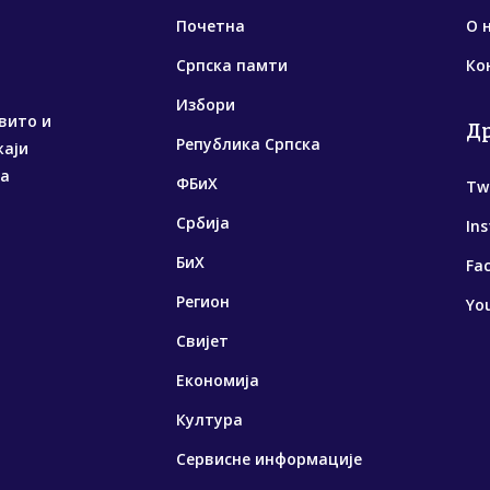
Почетна
О 
Српска памти
Ко
Избори
вито и
Д
Република Српска
жаји
са
ФБиХ
Tw
Србија
In
БиХ
Fa
Регион
Yo
Свијет
Економија
Култура
Сервисне информације