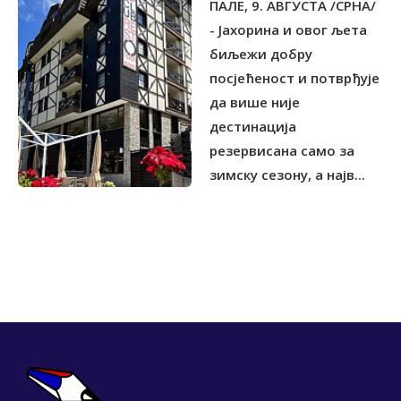
ПАЛЕ, 9. АВГУСТА /СРНА/
РЕГИОНА
- Јахорина и овог љета
биљежи добру
посјећеност и потврђује
да више није
дестинација
резервисана само за
зимску сезону, а најв...