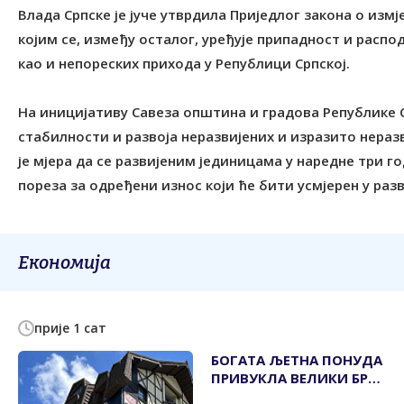
Влада Српске је јуче утврдила Приједлог закона о изм
којим се, између осталог, уређује припадност и распо
као и непореских прихода у Републици Српској.
На иницијативу Савеза општина и градова Републике 
стабилности и развоја неразвијених и изразито нера
је мјера да се развијеним јединицама у наредне три 
пореза за одређени износ који ће бити усмјерен у раз
Економија
прије 1 сат
БОГАТА ЉЕТНА ПОНУДА
ПРИВУКЛА ВЕЛИКИ БРОЈ
ГОСТИЈУ, ПОСЕБНО ИЗ