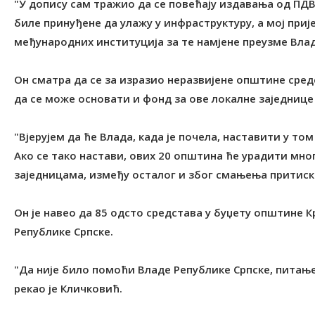
"У допису сам тражио да се повећају издавања од ПДВ
биле принуђене да улажу у инфраструктуру, а мој прије
међународних институција за те намјене преузме Влада
Он сматра да се за изразио неразвијене општине средс
да се може основати и фонд за ове локалне заједнице к
"Вјерујем да ће Влада, када је почела, наставити у том
Ако се тако настави, ових 20 општина ће урадити мног
заједницама, између осталог и због смањења притиска
Он је навео да 85 одсто средстава у буџету општине 
Републике Српске.
"Да није било помоћи Владе Републике Српске, питање
рекао је Кличковић.