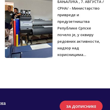
БАЊАЛУКА , 7. АВГУСТА /
УЛАГАЊА
СРНА/ - Министарство
привреде и
предузетништва
Републике Српске
почело је, у оквиру
редовних активности,
надзор над
корисницима...
рна
ЗА ДОПИСНИКЕ