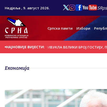
SRps
Недјеља , 9. август 2026.
Српска памти
Избори
Републ
НАЈНОВИЈЕ ВИЈЕСТИ:
 ЉЕТНА ПОНУДА ПРИВУКЛА ВЕЛИКИ БРОЈ ГОСТИЈУ, ПОСЕБ
Економија