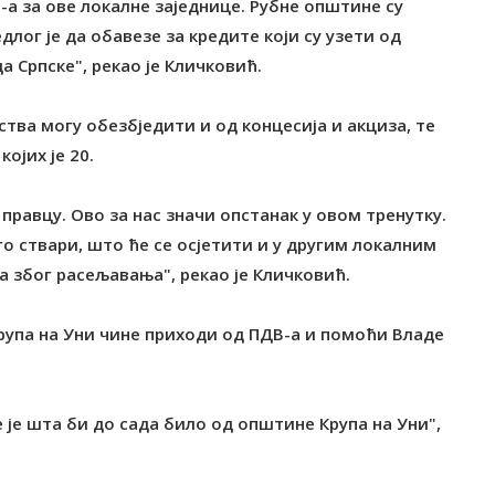
-а за ове локалне заједнице. Рубне општине су
длог је да обавезе за кредите који су узети од
 Српске", рекао је Кличковић.
тва могу обезбједити и од концесија и акциза, те
ојих је 20.
 правцу. Ово за нас значи опстанак у овом тренутку.
о ствари, што ће се осјетити и у другим локалним
 због расељавања", рекао је Кличковић.
Крупа на Уни чине приходи од ПДВ-а и помоћи Владе
 је шта би до сада било од општине Крупа на Уни",