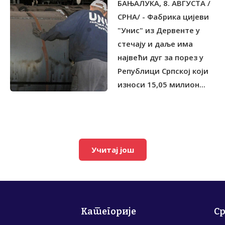
БАЊАЛУКА, 8. АВГУСТА /
СТЕЧАЈУ
СРНА/ - Фабрика цијеви
"Унис" из Дервенте у
стечају и даље има
највећи дуг за порез у
Републици Српској који
износи 15,05 милион...
Учитај још
Категорије
С