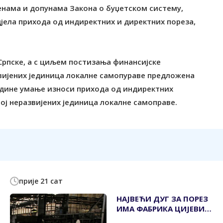
јенама и допунама Закона о буџетском систему,
дјела прихода од индиректних и директних пореза,
Српске, а с циљем постизања финансијске
звијених јединица локалне самопураве предложена
године умање износи прихода од индиректних
вој неразвијених јединица локалне самоправе.
прије 21 сат
НАЈВЕЋИ ДУГ ЗА ПОРЕЗ
ИМА ФАБРИКА ЦИЈЕВИ
"УНИС" ИЗ ДЕРВЕНТЕ У