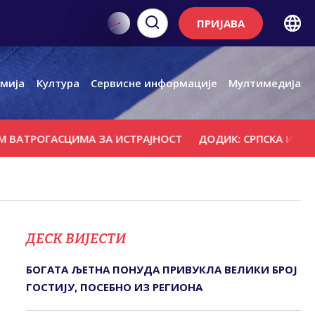
ПРИЈАВА
мија
Култура
Сервисне информације
Мултимедија
ОГАСЦИМА ЗА ИСТРАЈНОСТ
ДОДИК: СРПСКА ИМА ОСЛОН
ДЕСК ВИЈЕСТИ
БОГАТА ЉЕТНА ПОНУДА ПРИВУКЛА ВЕЛИКИ БРОЈ
ГОСТИЈУ, ПОСЕБНО ИЗ РЕГИОНА