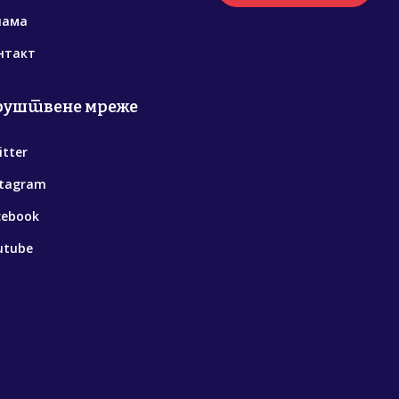
нама
нтакт
руштвене мреже
itter
stagram
cebook
utube