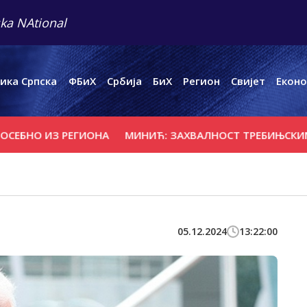
ka NAtional
ика Српска
ФБиХ
Србија
БиХ
Регион
Свијет
Еконо
НО ИЗ РЕГИОНА
МИНИЋ: ЗАХВАЛНОСТ ТРЕБИЊСКИМ ВАТР
05.12.2024
13:22:00