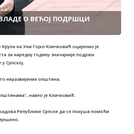
ВЛАДЕ О ВЕЋОЈ ПОДРШЦИ
 Крупа на Уни Гојко Кличковић оцијенио је
та за наредну годину значајније подржи
 у Српској.
ито неразвијених општина.
општинама", навео је Кличковић.
градова Републике Српске да се покуша помоћи
ијешено.