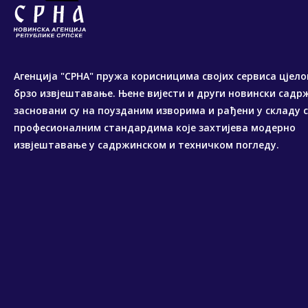
Агенција "СРНА" пружа корисницима својих сервиса цјело
брзо извјештавање. Њене вијести и други новински садр
засновани су на поузданим изворима и рађени у складу 
професионалним стандардима које захтијева модерно
извјештавање у садржинском и техничком погледу.