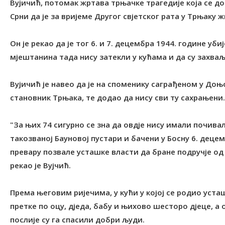
Вујичић, потомак жртава трњачке трагедије која се дог
Срни да је за вријеме Другог свјетског рата у Tрњаку ж
Он је рекао да је тог 6. и 7. децембра 1944. године уб
мјештанина тада нису затекли у кућама и да су захва
Вујичић је навео да је на споменику саграђеном у Доњо
становник Tрњака, те додао да нису сви ту сахрањени.
"За њих 74 сигурно се зна да овдје нису имали почив
такозваној Бауновој пустари и бачени у Босну 6. децемб
превару позвале усташке власти да бране подручје од 
рекао је Вујчић.
Према његовим ријечима, у кући у којој се родио уста
претке по оцу, дједа, бабу и њихово шесторо дјеце, а 
послије су га спасили добри људи.