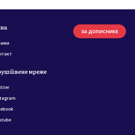
рна
ЗА ДОПИСНИКЕ
нама
нтакт
руштвене мреже
itter
stagram
cebook
utube