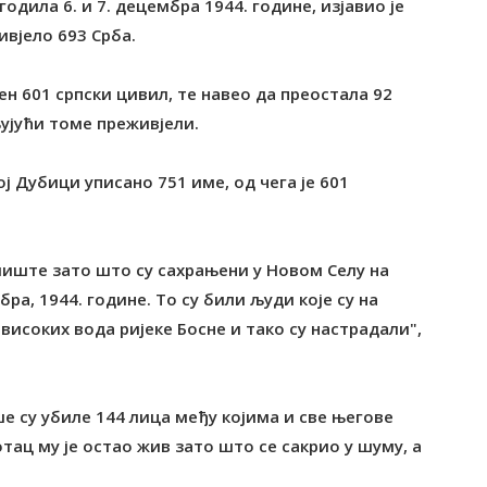
одила 6. и 7. децембра 1944. године, изјавио је
ивјело 693 Срба.
ијен 601 српски цивил, те навео да преостала 92
љујући томе преживјели.
ј Дубици уписано 751 име, од чега је 601
алиште зато што су сахрањени у Новом Селу на
ра, 1944. године. Tо су били људи које су на
високих вода ријеке Босне и тако су настрадали",
ше су убиле 144 лица међу којима и све његове
отац му је остао жив зато што се сакрио у шуму, а