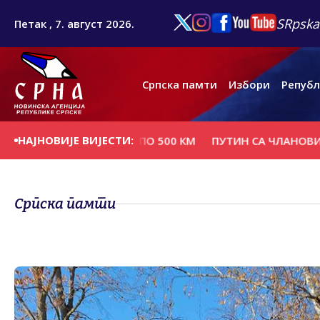
SRpska
Петак , 7. август 2026.
Српска памти
Избори
Републ
НАЈНОВИЈЕ ВИЈЕСТИ:
ГАЗДИНСТАВА ПО 500 КМ
ПУТИН СА ЧЛАНОВИМА САВЈЕ
Српска памти