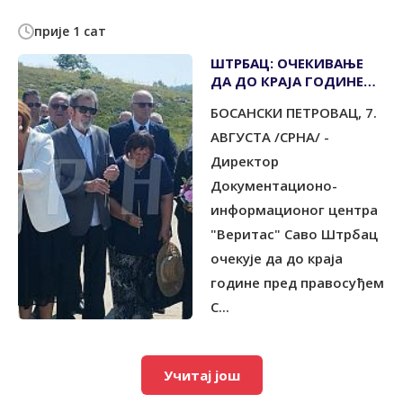
прије 1 сат
ШТРБАЦ: ОЧЕКИВАЊЕ
ДА ДО КРАЈА ГОДИНЕ
ХРВАТСКИ ПИЛОТИ
БОСАНСКИ ПЕТРОВАЦ, 7.
БУДУ ОСУЂЕНИ
АВГУСТА /СРНА/ -
Директор
Документационо-
информационог центра
"Веритас" Саво Штрбац
очекује да до краја
године пред правосуђем
С...
Учитај још