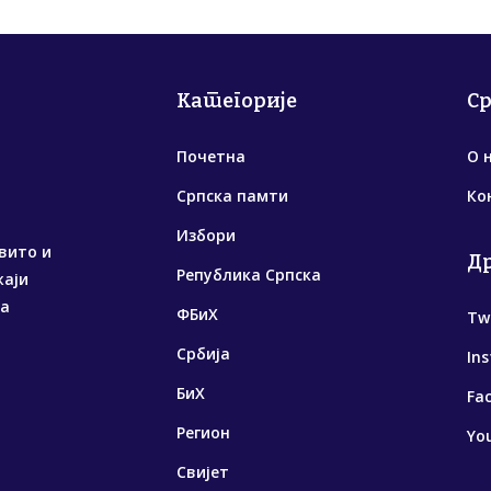
Категорије
С
Почетна
О 
Српска памти
Ко
Избори
вито и
Д
Република Српска
жаји
са
ФБиХ
Tw
Србија
In
БиХ
Fa
Регион
Yo
Свијет