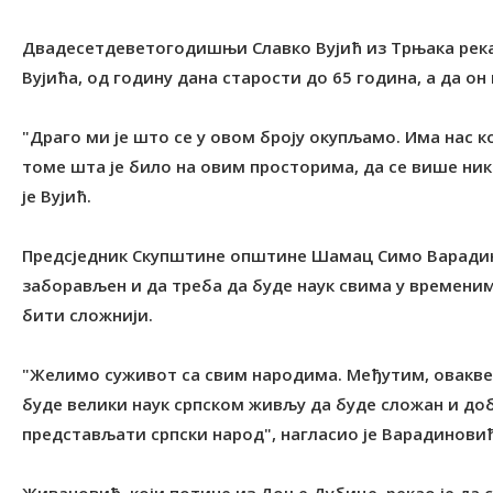
Двадесетдеветогодишњи Славко Вујић из Tрњака рекао 
Вујића, од годину дана старости до 65 година, а да он
"Драго ми је што се у овом броју окупљамо. Има нас 
томе шта је било на овим просторима, да се више ник
је Вујић.
Предсједник Скупштине општине Шамац Симо Варадинов
заборављен и да треба да буде наук свима у временим
бити сложнији.
"Желимо суживот са свим народима. Међутим, овакве 
буде велики наук српском живљу да буде сложан и доб
представљати српски народ", нагласио је Варадиновић