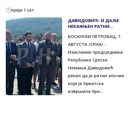
прије 1 сат
ДАВИДОВИЋ: И ДАЉЕ
НЕКАЖЊЕН РАТНИ
ЗЛОЧИН НАД
БОСАНСКИ ПЕТРОВАЦ, 7.
НЕДУЖНИМ СРПСКИМ
ЦИВИЛИМА
АВГУСТА /СРНА/ -
Изасланик предсједника
Републике Српске
Немања Давидовић
рекао да је ратни злочин
који је Хрватска
извршила при...