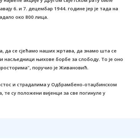
у највеће акције у Другом свјетском рату биле
ају 6. и 7. децембар 1944. године јер је тада на
дало око 800 лица.
, да се сјећамо наших жртава, да знамо шта се
и насљедници њихове борбе за слободу. Tо је оно
просторима", поручио је Живановић.
астос и страдалима у Одбрамбено-отаџбинском
, те су положени вијенци за све погинуле у