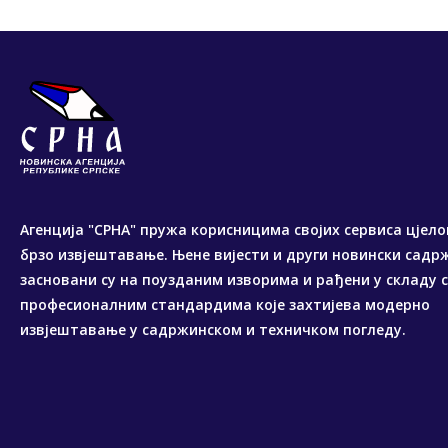
Агенција "СРНА" пружа корисницима својих сервиса цјело
брзо извјештавање. Њене вијести и други новински садр
засновани су на поузданим изворима и рађени у складу 
професионалним стандардима које захтијева модерно
извјештавање у садржинском и техничком погледу.