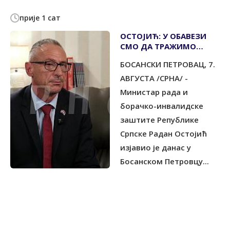
прије 1 сат
ОСТОЈИЋ: У ОБАВЕЗИ
СМО ДА ТРАЖИМО
ПРАВДУ ЗА РАТНЕ
БОСАНСКИ ПЕТРОВАЦ, 7.
ЗЛОЧИНЕ НАД СРБИМА
АВГУСТА /СРНА/ -
Министар рада и
борачко-инвалидске
заштите Републике
Српске Радан Остојић
изјавио је данас у
Босанском Петровцу...