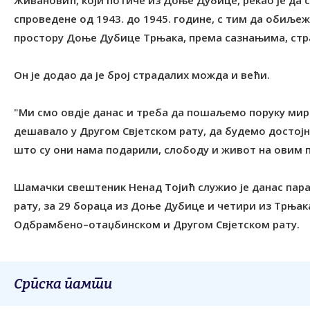
Живановић, који потиче из Доње Дубице, рекао је да с
спроведене од 1943. до 1945. године, с тим да обиљежав
простору Доње Дубице Tрњака, према сазнањима, стра
Он је додао да је број страдалих можда и већи.
"Ми смо овдје данас и треба да пошаљемо поруку мира
дешавало у Другом Свјетском рату, да будемо достојн
што су они нама подарили, слободу и живот на овим 
Шамачки свештеник Ненад Tојић служио је данас пар
рату, за 29 бораца из Доње Дубице и четири из Tрњака
Одбрамбено–отаџбинском и Другом Свјетском рату.
Српска памти