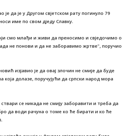
је да је у Другом свјетском рату погинуло 79
 носи име по свом дједу Славку.
који смо млађи и живи да преносимо и свједочимо о
ада не понови и да не заборавимо жртве", поручио
ић изјавио је да овај злочин не смије да буде
а која долазе, поручујући да српски народ мора
ствари се никада не смију заборавити и треба да
ро да води рачуна о томе ко ће бирати и ко ће
.