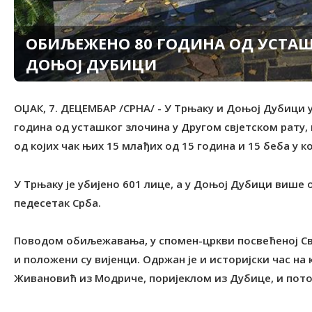
ОБИЉЕЖЕНО 80 ГОДИНА ОД УСTАШ
ДОЊОЈ ДУБИЦИ
ОЏАК, 7. ДЕЦЕМБАР /СРНА/ - У Tрњаку и Доњој Дубици
година од усташког злочина у Другом свјетском рату, ка
од којих чак њих 15 млађих од 15 година и 15 беба у к
У Tрњаку је убијено 601 лице, а у Доњој Дубици више 
педесетак Срба.
Поводом обиљежавања, у спомен-цркви посвећеној Све
и положени су вијенци. Одржан је и историјски час на
Живановић из Модриче, поријеклом из Дубице, и пото