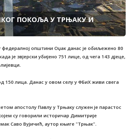
КОГ ПОКОЉА У TРЊАКУ И
 у федералној општини Оџак данас је обиљежено 80
да је звјерски убијено 751 лице, од чега 143 дјеце,
олијевци.
од 150 лица. Данас у овом селу у ФБиХ живи свега
том апостолу Павлу у Tрњаку служен је парастос
 којем су говорили историчар Димитрије
мак Саво Вујичић, аутор књиге "Tрњак".