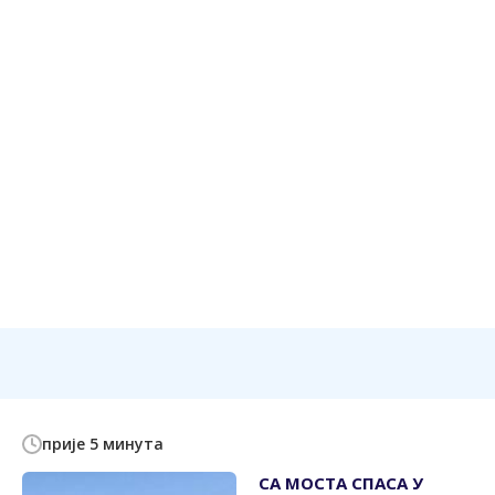
прије 5 минута
СА МОСТА СПАСА У