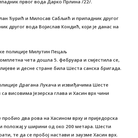
падник првог вода Дарко Прлина /22/.
лан Ђурић и Милосав Сабљић и припадник другог
к другог вода Војислав Кондић, који је данас на
ске полиције Милутин Пецаљ
 комплетна чета дошла 5. фебруара и смјестила се,
а лијеве и десне стране била Шеста санска бригада.
полиције Драгана Лукача и извиђачима Шесте
и са висовима Језерска глава и Хасин врх чини
је пробио два рова на Хасином врху и приједорска
ти положај у ширини од око 200 метара. Шести
рати, те да се пробој настави и заузме Хасин врх.