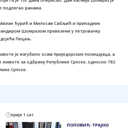
оји га је тог дана оперисао. Дан касније Шомраз је
је подлегао ранама.
 Милан Ђурић и Милосав Сабљић и припадник
командиром Шомразом превезени у петровачку
одсјећа Пецаљ.
ивоте је изгубило осам приједорских полицајаца, а
е животе за одбрану Републике Српске, односно 782
ике Српске.
прије 1 сат
ПОПОВИЋ: ТРАЈНО