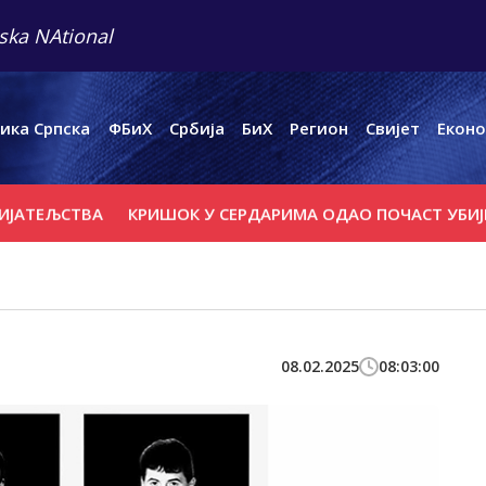
ska NAtional
ика Српска
ФБиХ
Србија
БиХ
Регион
Свијет
Еконо
СТВА
КРИШОК У СЕРДАРИМА ОДАО ПОЧАСТ УБИЈЕНИМ 
08.02.2025
08:03:00