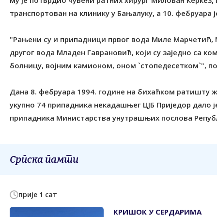
му је потврдио чувени ратних хирург Милован Керкез, к
транспортован на клинику у Бањалуку, а 10. фебруара 
"Рањени су и припадници првог вода Миле Марчетић,
другог вода Младен Гаврановић, који су заједно са 
болницу, војним камионом, оном `стопедесетком`", п
Дана 8. фебруара 1994. године на бихаћком ратишту ж
укупно 74 припадника некадашњег ЦЈБ Приједор дало ј
припадника Министарства унутрашњих послова Републ
Српска памти
прије 1 сат
КРИШОК У СЕРДАРИМА