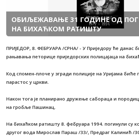
ОБИЉЕЖАВАЊЕ 31 ГОДИНЕ ОД ПОГ
НА БИХАЋКОМ РАТИШТУ
ПРИЈЕДОР, 8. ФЕБРУАРА /СРНА/ - У Приједору ће данас
рањавања петорице приједорских полицајаца на бих
Код спомен-плоче у згради полиције на Уријама биће 
парастос у цркви.
Након тога је планирано дружење сабораца и породиц
на гробље Пашинац.
На бихаћком ратишту 8. фебруара 1994. погинули су 
другог вода Мирослав Параш /33/, Предраг Калинић /30