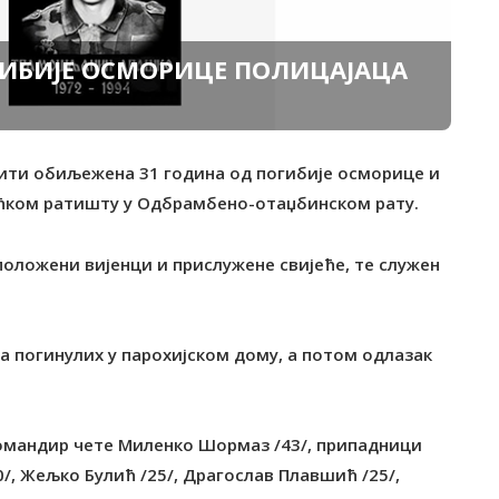
ИБИЈЕ ОСМОРИЦЕ ПОЛИЦАЈАЦА
 бити обиљежена 31 година од погибије осморице и
аћком ратишту у Одбрамбено-отаџбинском рату.
положени вијенци и прислужене свијеће, те служен
а погинулих у парохијском дому, а потом одлазак
командир чете Миленко Шормаз /43/, припадници
/, Жељко Булић /25/, Драгослав Плавшић /25/,