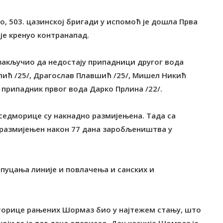
о, 503. цазинској бригади у испомоћ је дошла Прва
је кренуо контранапад.
 закључио да недостају припадници другог вода
лић /25/, Драгослав Плавшић /25/, Мишел Никић
 припадник првог вода Дарко Прлина /22/.
 седморице су накнадно размијењена. Тада са
је размијењен након 77 дана заробљеништва у
о пуцања линије и повлачења и санских и
петорице рањених Шормаз био у најтежем стању, што