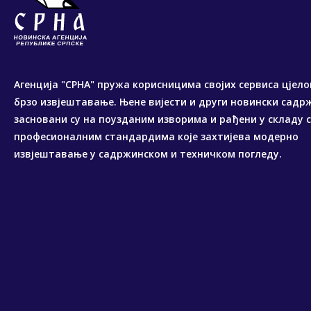
Агенција "СРНА" пружа корисницима својих сервиса цјело
брзо извјештавање. Њене вијести и други новински садр
засновани су на поузданим изворима и рађени у складу 
професионалним стандардима које захтијева модерно
извјештавање у садржинском и техничком погледу.