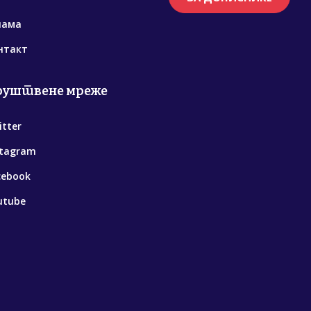
нама
нтакт
руштвене мреже
itter
stagram
cebook
utube