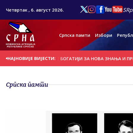
SRp
Четвртак , 6. август 2026.
Српска памти
Избори
Републ
НАЈНОВИЈЕ ВИЈЕСТИ:
ГИОНА И ДИЈАСПОРЕ БОГАТИЈИ ЗА НОВА ЗНАЊА И ПРИЈАТЕЉ
Српска памти