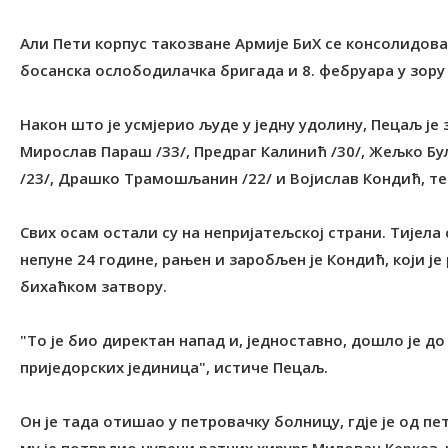
Али Пети корпус такозване Армије БиХ се консолидова
босанска ослободилачка бригада и 8. фебруара у зору 
Након што је усмјерио људе у једну удолину, Пецаљ је
Мирослав Параш /33/, Предраг Калинић /30/, Жељко Бу
/23/, Драшко Трамошљанин /22/ и Војислав Кондић, те
Свих осам остали су на непријатељској страни. Тијела
непуне 24 године, рањен и заробљен је Кондић, који 
бихаћком затвору.
"То је био директан напад и, једноставно, дошло је д
приједорских јединица", истиче Пецаљ.
Он је тада отишао у петровачку болницу, гдје је од 