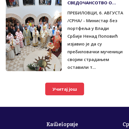
СВЕДОЧАНСОТВО О
СНАЗИ ВЕРЕ И
ПРЕБИЛОВЦИ, 6. АВГУСТА
НЕПОКОЛЕБЉИВОСТИ
/СРНА/ - Министар без
портфеља у Влади
Србије Ненад Поповић
изјавио је да су
пребиловачки мученици
својим страдањем
оставили т...
Учитај још
Категорије
С