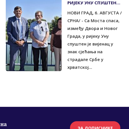
РИЈЕКУ УНУ СПУШТЕН
ВИЈЕНАЦ
НОВИ ГРАД, 6. АВГУСТА /
СРНА/ - Са Моста спаса,
између Двора и Новог
Града, у ријеку Уну
спуштен је вијенац у
знак сјећања на
страдале Србе у
хрватској...
рна
ЗА ДОПИСНИКЕ