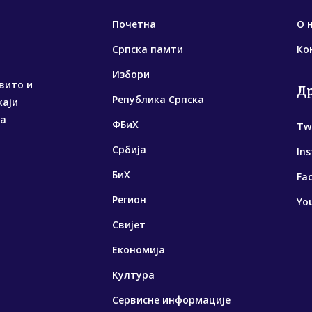
Почетна
О 
Српска памти
Ко
Избори
вито и
Д
Република Српска
жаји
са
ФБиХ
Tw
Србија
In
БиХ
Fa
Регион
Yo
Свијет
Економија
Култура
Сервисне информације