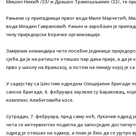
Мишел Никић /23/ и Драшко Трамошљанин /22/, те при
Рањени су припадници првог вода Миле Марчетић, Ми
вода Младен Гаврановић. Рањен и заробљен је припадни
челу приједорске Борачке организације.
Замјеник командира чете посебне јединице приједор
сјећа да је на ратиште отишао пар дана прије, а да је
прво у школу на Врањској, а потом на линију којој је с
У садејству са Шестим одредом Специјалне бригаде 
санске бригаде, 6. фебруара заузели су Бараковац, кој
комплекс Алибеговића косе.
Сутрадан, 7. фебруара, пред саму ноћ, Лукачев одред 
чета се интервентно подигла да запосједне достигну
одред је отишао на одмор, а план је био да се ујутро в