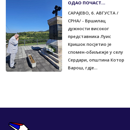
ОДАО ПОЧАСТ
УБИЈЕНИМ СРПСКИМ
САРАЈЕВО, 6. АВГУСТА /
ЦИВИЛИМА
СРНА/ - Вршилац
дужности високог
представника Луис
Кришок посјетио је
спомен-обиљежје у селу
Сердари, општина Котор
Варош, гдје...