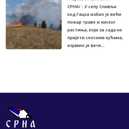
СРНА/ - У селу Сливља
код Гацка избио је већи
пожар траве и ниског
растиња, који за сада не
пријети сеоским кућама,
изјавио је вече...