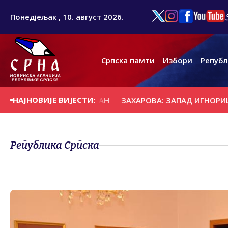
Понедјељак , 10. август 2026.
Српска памти
Избори
Републ
НАЈНОВИЈЕ ВИЈЕСТИ:
СЕ НА ДАНАШЊИ ДАН
ЗАХАРОВА: ЗАПАД ИГНОРИШЕ ИЗЈ
Република Српска