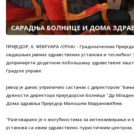
САРАДЊА БОЛНИЦЕ И ДОМА ЗДРА
ПРИЈЕДОР, 6. ФЕБРУАРА /СРНА/ - Градоначелник Пријед
овдашњих јавних здравствених установа и теслићког
допринијети додатном побољшању здравствене заштит
Градске управе.
Јавор је данас уприличио састанак с директором "Б
дужности директора приједорске Болнице "Др Младе
Дома здравља Приједор Милошем Марјановићем.
"Разговарано је о могућностима за интензивирање и
установа са овим здравствено-туристичким центром,