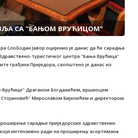
ВЉА СА "БАЊОМ ВРУЋИЦОМ"
ора Слободан Јавор оцијенио је данас да ће сарадња
 Здравствено-туристичког центра "Бања Врућица"
е грађана Приједора, саопштено је данас из
ање Врућице" Драганом Богданићем, вршиоцем
н Стојановић" Мирославом Бијелићем и директором
 проширење сарадње приједорских здравствених
 који интензивно ради на проширењу асортимана