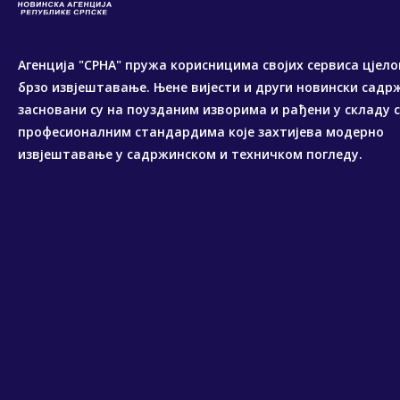
Агенција "СРНА" пружа корисницима својих сервиса цјело
брзо извјештавање. Њене вијести и други новински садр
засновани су на поузданим изворима и рађени у складу 
професионалним стандардима које захтијева модерно
извјештавање у садржинском и техничком погледу.