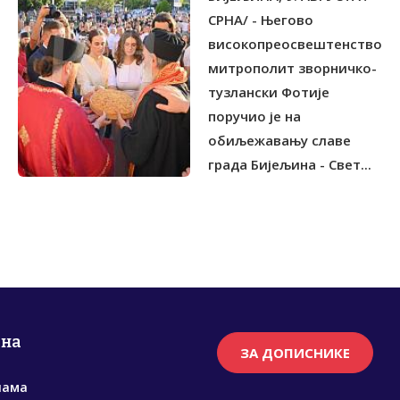
ДУХОВНОСТИ НАРОДА
СРНА/ - Његово
високопреосвештенство
митрополит зворничко-
тузлански Фотије
поручио је на
обиљежавању славе
града Бијељина - Свет...
рна
ЗА ДОПИСНИКЕ
нама