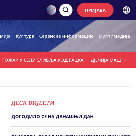
ПРИЈАВА
мија
Култура
Сервисне информације
Мултимедија
Р У СЕЛУ СЛИВЉА КОД ГАЦКА
ДЈЕЧИЈА МАШТА ОСЛИКАЛ
ДЕСК ВИЈЕСТИ
ДОГОДИЛО СЕ НА ДАНАШЊИ ДАН