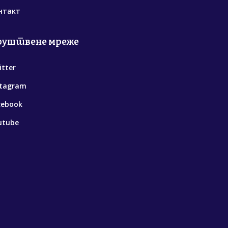
нтакт
руштвене мреже
itter
stagram
cebook
utube