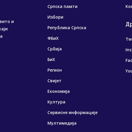
Српска памти
Ко
Избори
вито и
Д
Република Српска
жаји
са
ФБиХ
Tw
Србија
In
БиХ
Fa
Регион
Yo
Свијет
Економија
Култура
Сервисне информације
Мултимедија