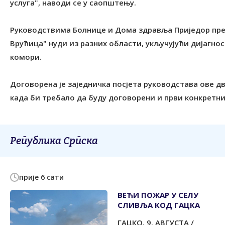
услуга", наводи се у саопштењу.
Руководствима Болнице и Дома здравља Приједор пре
Врућица" нуди из разних области, укључујући дијагно
комори.
Договорена је заједничка посјета руководстава ове д
када би требало да буду договорени и први конкретн
Република Српска
прије 6 сати
ВЕЋИ ПОЖАР У СЕЛУ
СЛИВЉА КОД ГАЦКА
ГАЦКО, 9. АВГУСТА /