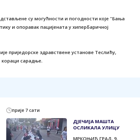
дстављене су могућности и погодности које "Бања
стику и опоравак пацијената у хипербаричној
вије приједорске здравствене установе Теслићу,
и кораци сарадње.
прије 7 сати
ДЈЕЧИЈА МАШТА
ОСЛИКАЛА УЛИЦУ
МРКОЊИЋ ГРАД, 9.