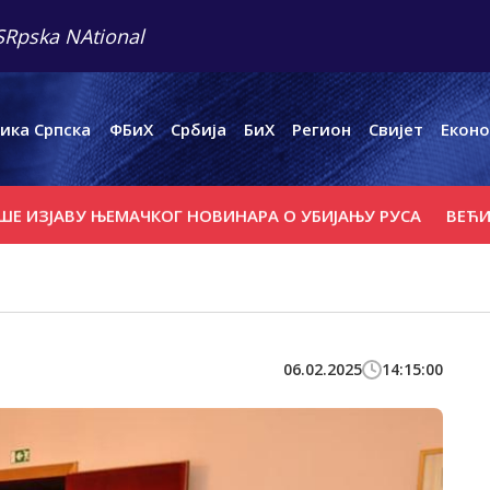
SRpska NAtional
ика Српска
ФБиХ
Србија
БиХ
Регион
Свијет
Еконо
АВУ ЊЕМАЧКОГ НОВИНАРА О УБИЈАЊУ РУСА
ВЕЋИ ПОЖА
06.02.2025
14:15:00