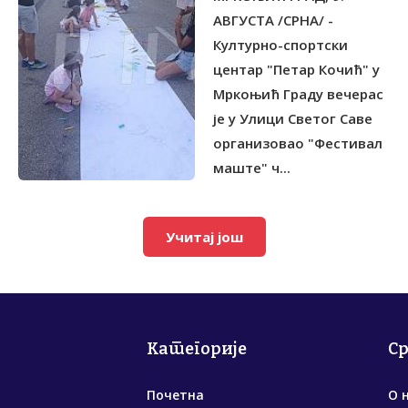
АВГУСТА /СРНА/ -
Културно-спортски
центар "Петар Кочић" у
Мркоњић Граду вечерас
је у Улици Светог Саве
организовао "Фестивал
маште" ч...
Учитај још
Категорије
С
Почетна
О 