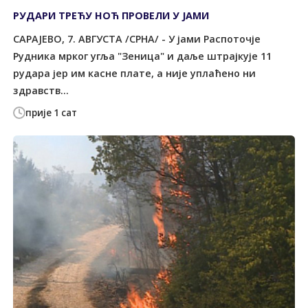
РУДАРИ ТРЕЋУ НОЋ ПРОВЕЛИ У ЈАМИ
САРАЈЕВО, 7. АВГУСТА /СРНА/ - У јами Распоточје
Рудника мрког угља "Зеница" и даље штрајкује 11
рудара јер им касне плате, а није уплаћено ни
здравств...
прије 1 сат