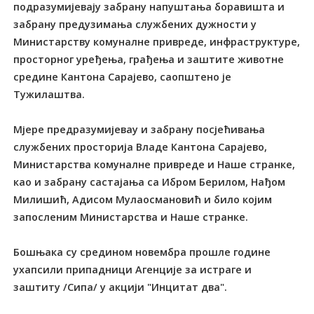
подразумијевају забрану напуштања боравишта и
забрану предузимања службених дужности у
Министарству комуналне привреде, инфраструктуре,
просторног уређења, грађења и заштите животне
средине Кантона Сарајево, саопштено је
Тужилаштва.
Мјере предразумијевау и забрану посјећивања
службених просторија Владе Кантона Сарајево,
Министарства комуналне привреде и Наше странке,
као и забрану састајања са Ибром Берилом, Нађом
Милишић, Адисом Мулаосмановић и било којим
запосленим Министарства и Наше странке.
Бошњака су средином новембра прошле године
ухапсили припадници Агенције за истраге и
заштиту /Сипа/ у акцији "Инцитат два".