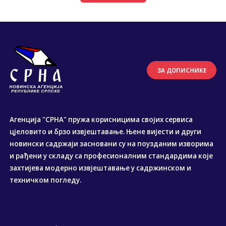
ЗА ДОПИСНИКЕ
Агенција "СРНА" пружа корисницима својих сервиса
цјеловито и брзо извјештавање. Њене вијести и други
новински садржаји засновани су на поузданим изворима
и рађени у складу са професионалним стандардима које
захтијева модерно извјештавање у садржинском и
техничком погледу.