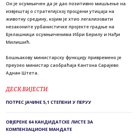
Он је осумњичен да је дао позитивно мишљење на
извјештај о стратегијској процјени утицаја на
животну средину, којим је хтио легализовати
незаконите урбанистичке пројекте градње на
Бјелашници осумњиченима Ибри Берилу и Нађи
Милишић.
Бошњакову министарску функцију привремено је
преузео министар саобраћаја Кантона Сарајево
Аднан Штета.
ДЕСК ВИЈЕСТИ
ПОТРЕС ЈАЧИНЕ 5,1 СТЕПЕНИ У ПЕРУУ
ОВЈЕРЕНЕ 64 КАНДИДАТСКЕ ЛИСТЕ ЗА
КОМПЕНЗАЦИОНЕ МАНДАТЕ