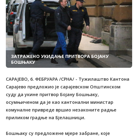
ЗАТРАЖЕНО УКИДАЊЕ ПРИТВОРА БОЈАНУ
БОШЊАКУ
САРАЈЕВО, 6. ФЕБРУАРА /СРНА/ - Тужилаштво Кантона
Сарајево предложио је сарајевском Општинском
суду да укине притвор Бојану Бошњаку,
осумњиченом да је као кантонални министар
комуналне привреде вршио незаконите радње
приликом градње на Бјелашници.
Бошњаку су предложене мјере забране, које