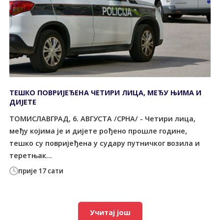
ТЕШКО ПОВРИЈЕЂЕНА ЧЕТИРИ ЛИЦА, МЕЂУ ЊИМА И
ДИЈЕТЕ
ТОМИСЛАВГРАД, 6. АВГУСТА /СРНА/ - Четири лица,
међу којима је и дијете рођено прошле године,
тешко су повријеђена у судару путничког возила и
теретњак...
прије 17 сати
Учитај још