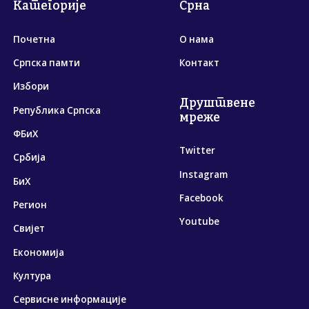
Категорије
Срна
Почетна
О нама
Српска памти
Контакт
Избори
Друштвене
Република Српска
мреже
ФБиХ
Twitter
Србија
Instagram
БиХ
Facebook
Регион
Youtube
Свијет
Економија
Култура
Сервисне информације