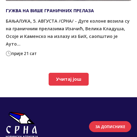
ГУЖВА НА ВИШЕ ГРАНИЧНИХ ПРЕЛАЗА
БАЊАЛУКА, 5. АВГУСТА /СРНА/ - Дуге колоне возила су
на граничним прелазима Изачић, Велика Кладуша,
Осоје и Каменско на излазу из БиХ, саопштио је
Ауто...
прије 21 сат
Учитај још
ЗА ДОПИСНИКЕ