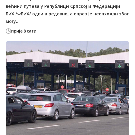
већини путева у Републици Српској и Федерацији
БиХ /ФБиХ/ одвија редовно, а опрез је неопходан због
могу...
прије 8 сати