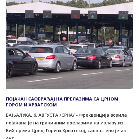
ПОЈАЧАН САОБРАЋАЈ НА ПРЕЛАЗИМА СА ЦРНОМ
ГОРОМ И ХРВАТСКОМ
БАЊАЛУКА, 6. АВГУСТА /СРНА/ - Фреквенција возила
појачана је на граничним прелазима на излазу из
БиХ према Црној Гори и Хрватској, саопштено је из
Аут...