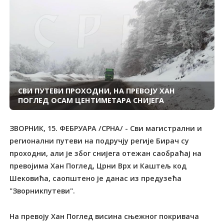
СВИ ПУТЕВИ ПРОХОДНИ, НА ПРЕВОЈУ ХАН
ПОГЛЕД ОСАМ ЦЕНТИМЕТАРА СНИЈЕГА
ЗВОРНИК, 15. ФЕБРУАРА /СРНА/ - Сви магистрални и
регионални путеви на подручју регије Бирач су
проходни, али је због снијега отежан саобраћај на
превојима Хан Поглед, Црни Врх и Каштељ код
Шековића, саопштено је данас из предузећа
"Зворникпутеви".
На превоју Хан Поглед висина сњежног покривача