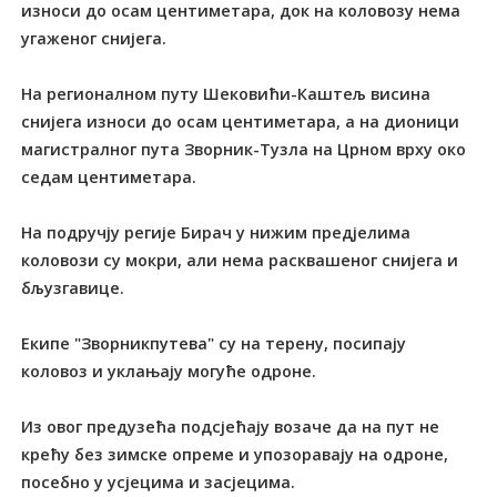
износи до осам центиметара, док на коловозу нема
угаженог снијега.
На регионалном путу Шековићи-Каштељ висина
снијега износи до осам центиметара, а на дионици
магистралног пута Зворник-Тузла на Црном врху око
седам центиметара.
На подручју регије Бирач у нижим предјелима
коловози су мокри, али нема расквашеног снијега и
бљузгавице.
Екипе "Зворникпутева" су на терену, посипају
коловоз и уклањају могуће одроне.
Из овог предузећа подсјећају возаче да на пут не
крећу без зимске опреме и упозоравају на одроне,
посебно у усјецима и засјецима.