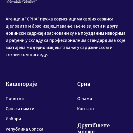
Агенција "СРНА" пружа корисницима својих сервиса
цјеловито и брзо извјештавање. Њене вијести и други
новински садржаји засновани су на поузданим изворима
и рађени у складу са професионалним стандардима које
захтијева модерно извјештавање у садржинском и
техничком погледу.
Категорије
Срна
Почетна
О нама
Српска памти
Контакт
Избори
Друштвене
Република Српска
мреже