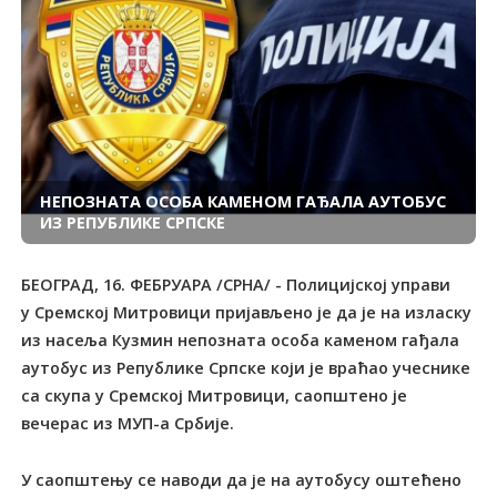
НЕПОЗНАTА ОСОБА КАМЕНОМ ГАЂАЛА АУTОБУС
ИЗ РЕПУБЛИКЕ СРПСКЕ
БЕОГРАД, 16. ФЕБРУАРА /СРНА/ - Полицијској управи
у Сремској Митровици пријављено је да је на изласку
из насеља Кузмин непозната особа каменом гађала
аутобус из Републике Српске који је враћао учеснике
са скупа у Сремској Митровици, саопштено је
вечерас из МУП-а Србије.
У саопштењу се наводи да је на аутобусу оштећено