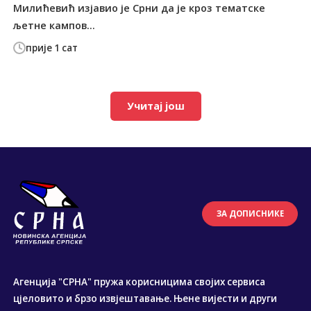
Милићевић изјавио је Срни да је кроз тематске
љетне кампов...
прије 1 сат
Учитај још
ЗА ДОПИСНИКЕ
Агенција "СРНА" пружа корисницима својих сервиса
цјеловито и брзо извјештавање. Њене вијести и други