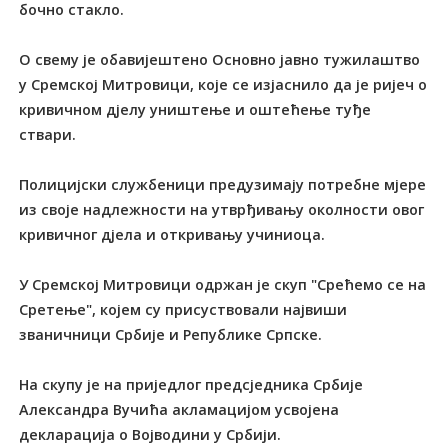
бочно стакло.
О свему је обавијештено Основно јавно тужилаштво
у Сремској Митровици, које се изјаснило да је ријеч о
кривичном дјелу уништење и оштећење туђе
ствари.
Полицијски службеници предузимају потребне мјере
из своје надлежности на утврђивању околности овог
кривичног дјела и откривању учиниоца.
У Сремској Митровици одржан је скуп "Срећемо се на
Сретење", којем су присуствовали највиши
званичници Србије и Републике Српске.
На скупу је на приједлог предсједника Србије
Александра Вучића акламацијом усвојена
декларација о Војводини у Србији.