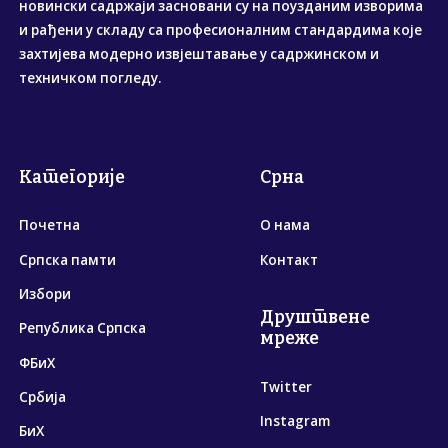
новински садржаји засновани су на поузданим изворима
и рађени у складу са професионалним стандардима које
захтијева модерно извјештавање у садржинском и
техничком погледу.
Категорије
Срна
Почетна
О нама
Српска памти
Контакт
Избори
Друштвене
Република Српска
мреже
ФБиХ
Twitter
Србија
Instagram
БиХ