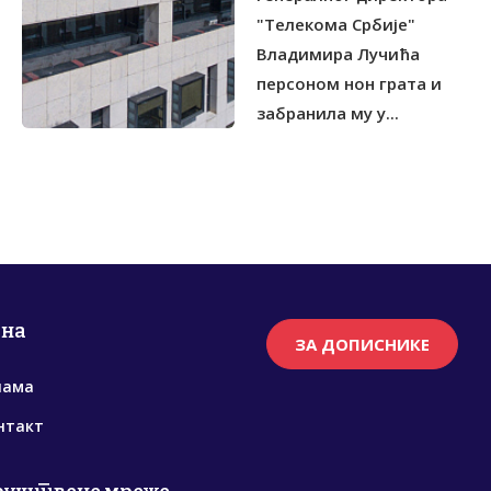
"Телекома Србије"
Владимира Лучића
персоном нон грата и
забранила му у...
рна
ЗА ДОПИСНИКЕ
нама
нтакт