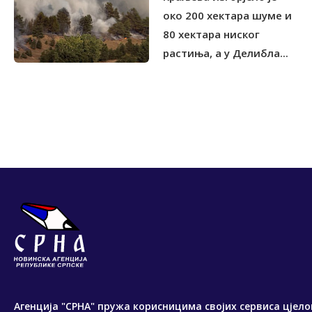
око 200 хектара шуме и
80 хектара ниског
растиња, а у Делибла...
Агенција "СРНА" пружа корисницима својих сервиса цјело