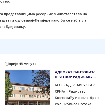
Жотер.
е са представницима ресорних министарстава на
едузети одговарајуће мјере како би се избјегла
 снабдијевању.
прије 45 минута
АДВОКАТ ПАНТОВИЋ:
ПРИТВОР РАДИСАВУ
КОСТОВИЋУ ЗБОГ
БЕОГРАД, 7. АВГУСТА /
ЛОВАЧКЕ ПУШКЕ
ПРАВНО НАСИЉЕ
СРНА/ - Радисаву
Костовићу из села Дрен
код Зубиног Потока