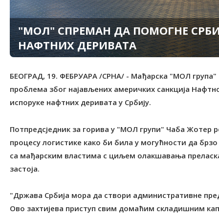
"МОЛ" СПРЕМАН ДА ПОМОГНЕ СРБИ
НАФТНИХ ДЕРИВАТА
БЕОГРАД, 19. ФЕБРУАРА /СРНА/ - Мађарска "МОЛ група"
проблема због најављених америчких санкција Нафтној
испоруке нафтних деривата у Србију.
Потпредсједник за горива у "МОЛ групи" Чаба Жотер ре
процесу логистике како би била у могућности да брзо 
са мађарским властима с циљем олакшавања преласка
застоја.
"Држава Србија мора да створи административне пред
Ово захтијева приступ свим домаћим складишним кап