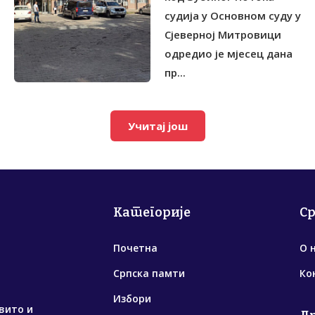
судија у Основном суду у
Сјеверној Митровици
одредио је мјесец дана
пр...
Учитај још
Категорије
С
Почетна
О 
Српска памти
Ко
Избори
вито и