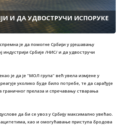
ЈИ И ДА УДВОСТРУЧИ ИСПОРУКЕ
 спремна је да помогне Србији у рјешавању
 индустрији Србије /НИС/ и да удвостручи
као је да је "МОЛ група" већ увела измјене у
реагује уколико буде било потребе, те да сарађује
 граничног прелаза и спречавању стварања
услове да би се увоз у Србију максимално увећао.
ацитетима, као и омогућавање приступа бродова