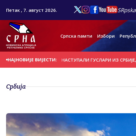
SRpska
Петак , 7. август 2026.
Српска памти
Избори
Републ
НАЈНОВИЈЕ ВИЈЕСТИ:
Д КОНTРОЛОМ
НАСТУПАЛИ ГУСЛАРИ ИЗ СРБИЈЕ, ЦРНЕ Г
Србија