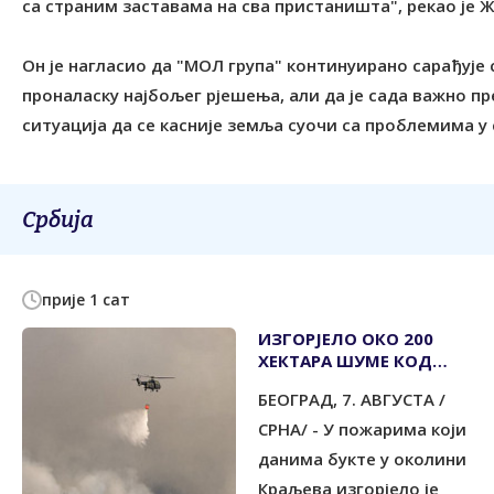
са страним заставама на сва пристаништа", рекао је 
Он је нагласио да "МОЛ група" континуирано сарађуј
проналаску најбољег рјешења, али да је сада важно пр
ситуација да се касније земља суочи са проблемима у
Србија
прије 1 сат
ИЗГОРЈЕЛО ОКО 200
ХЕКТАРА ШУМЕ КОД
КРАЉЕВА
БЕОГРАД, 7. АВГУСТА /
СРНА/ - У пожарима који
данима букте у околини
Краљева изгорјело је