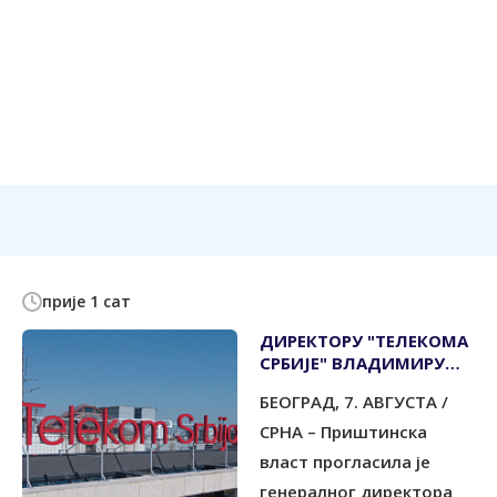
прије 1 сат
ДИРЕКТОРУ "ТЕЛЕКОМА
СРБИЈЕ" ВЛАДИМИРУ
ЛУЧИЋУ ЗАБРАЊЕН
БЕОГРАД, 7. АВГУСТА /
УЛАЗАК НА КОСМЕТ
СРНА – Приштинска
власт прогласила је
генералног директора