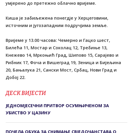
умјерено до претежно облачно вријеме.
Киша је забиљежена понегдје у Херцеговини,
источним и југозападним подручјима земље.
Вријеме у 13.00 часова: Чемерно и Гацко шест,
Билећа 11, Мостар и Соколац 12, Требиње 13,
Кнежево 14, Мркоњић Град, Шипово 15, Сарајево и
Рибник 17, Фоча и Вишеград 19, Зеница и Бијељина
20, Бањалука 21, Сански Мост, Србац, Нови Град и
Добој 22.
ДЕСК ВИЈЕСТИ
ЈЕДНОМЈЕСЕЧНИ ПРИТВОР ОСУМЊИЧЕНОМ ЗА
УБИСТВО У ЦАЗИНУ
ПОЧЕЛА ОБУКА ЗА СНИМАЊЕ СВЈЕДОЧАНСТАВА О