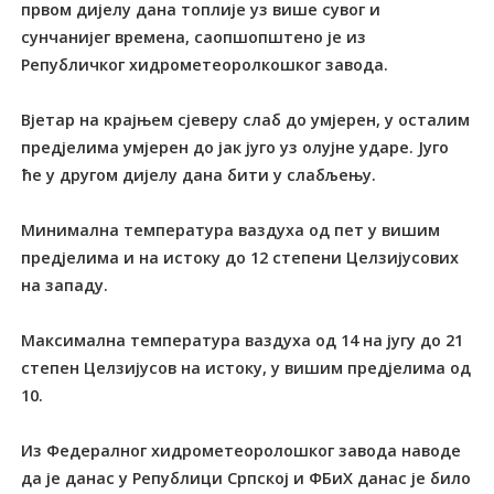
првом дијелу дана топлије уз више сувог и
сунчанијег времена, саопшопштено је из
Републичког хидрометеоролкошког завода.
Вјетар на крајњем сјеверу слаб до умјерен, у осталим
предјелима умјерен до јак југо уз олујне ударе. Југо
ће у другом дијелу дана бити у слабљењу.
Минимална температура ваздуха од пет у вишим
предјелима и на истоку до 12 степени Целзијусових
на западу.
Максимална температура ваздуха од 14 на југу до 21
степен Целзијусов на истоку, у вишим предјелима од
10.
Из Федералног хидрометеоролошког завода наводе
да је данас у Републици Српској и ФБиХ данас је било