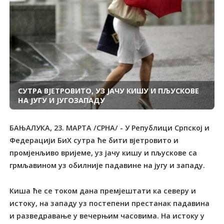
СУТРА ВЈЕТРОВИТО, УЗ ЈАЧУ КИШУ И ПЉУСКОВЕ
НА ЈУГУ И ЈУГОЗАПАДУ
БАЊАЛУКА, 23. МАРТА /СРНА/ - У Републици Српској и
Федерацији БиХ сутра ће бити вјетровито и
промјенљиво вријеме, уз јачу кишу и пљускове са
грмљавином уз обилније падавине на југу и западу.
Киша ће се током дана премјештати ка северу и
истоку, на западу уз постепени престанак падавина
и разведравање у вечерњим часовима. На истоку у