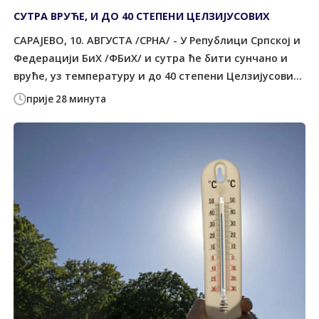
СУТРА ВРУЋЕ, И ДО 40 СТЕПЕНИ ЦЕЛЗИЈУСОВИХ
САРАЈЕВО, 10. АВГУСТА /СРНА/ - У Републици Српској и
Федерацији БиХ /ФБиХ/ и сутра ће бити сунчано и
вруће, уз температуру и до 40 степени Целзијусови...
прије 28 минута