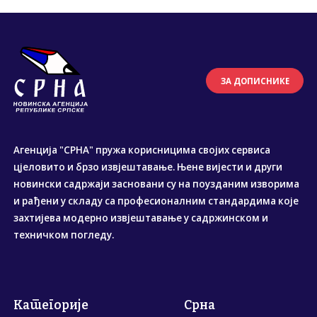
ЗА ДОПИСНИКЕ
Агенција "СРНА" пружа корисницима својих сервиса
цјеловито и брзо извјештавање. Њене вијести и други
новински садржаји засновани су на поузданим изворима
и рађени у складу са професионалним стандардима које
захтијева модерно извјештавање у садржинском и
техничком погледу.
Категорије
Срна