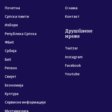
Почетна
О нама
Српска памти
Контакт
Избори
Друштвене
Република Српска
мреже
ФБиХ
Twitter
Србија
Instagram
БиХ
Facebook
Регион
Youtube
Свијет
Економија
Култура
Сервисне информације
Мултимедија