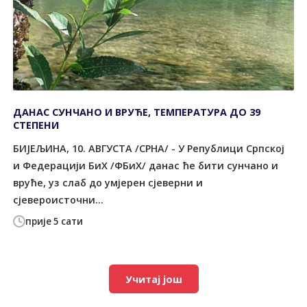
ДАНАС СУНЧАНО И ВРУЋЕ, ТЕМПЕРАТУРА ДО 39
СТЕПЕНИ
БИЈЕЉИНА, 10. АВГУСТА /СРНА/ - У Републици Српској
и Федерацији БиХ /ФБиХ/ данас ће бити сунчано и
вруће, уз слаб до умјерен сјеверни и
сјевероисточни...
прије 5 сати
Учитај још