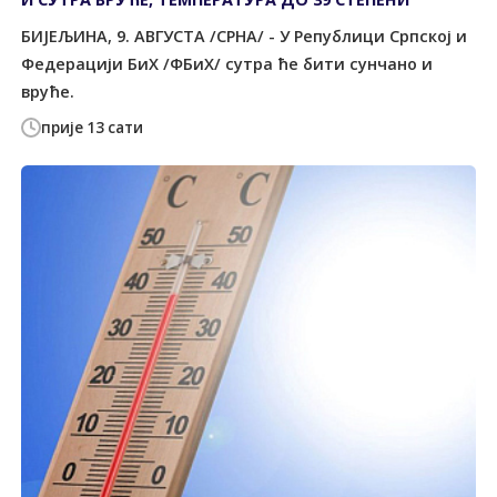
БИЈЕЉИНА, 9. АВГУСТА /СРНА/ - У Републици Српској и
Федерацији БиХ /ФБиХ/ сутра ће бити сунчано и
вруће.
прије 13 сати