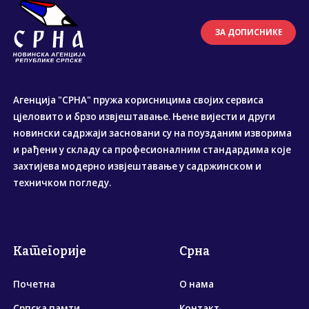
ЗА ДОПИСНИКЕ
Агенција "СРНА" пружа корисницима својих сервиса
цјеловито и брзо извјештавање. Њене вијести и други
новински садржаји засновани су на поузданим изворима
и рађени у складу са професионалним стандардима које
захтијева модерно извјештавање у садржинском и
техничком погледу.
Категорије
Срна
Почетна
О нама
Српска памти
Контакт