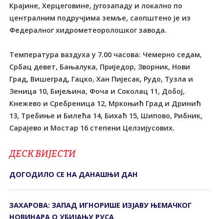
Крајине, Херцеговине, југозападу и локално по
централним подручјима земље, саопштено је из
Федералног хидрометеоролошког завода.
Температура ваздуха у 7.00 часова: Чемерно седам,
Србац девет, Бањалука, Приједор, Зворник, Нови
Град, Вишеград, Гацко, Хан Пијесак, Рудо, Тузла и
Зеница 10, Бијељина, Фоча и Соколац 11, Добој,
Кнежево и Сребреница 12, Мркоњић Град и Дринић
13, Требиње и Билећа 14, Бихаћ 15, Шипово, Рибник,
Сарајево и Мостар 16 степени Целзијусових.
ДЕСК ВИЈЕСТИ
ДОГОДИЛО СЕ НА ДАНАШЊИ ДАН
ЗАХАРОВА: ЗАПАД ИГНОРИШЕ ИЗЈАВУ ЊЕМАЧКОГ
НОВИНАРА О УБИЈАЊУ РУСА