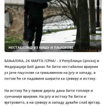
НЕСТАБИЛНО УЗ КИШУ И ПЉУСКОВЕ
БАЊАЛУКА, 24. МАРТА /СРНА/ - У Републици Српској и
Федерацији БиХ данас ће бити нестабилно вријеме
уз јаче пљускове са грмљавином на југу и западу, а
потом ће се падавине ширити ка сјеверу и истоку.
На истоку ће у првом дијелу дана бити топлије и
сунчаније вријеме. На југу и истоку ће бити и
вјетровито, а на сјеверу и западу дуваће слаб вјетар,