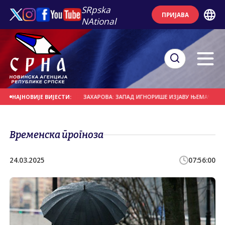
SRpska
ПРИЈАВА
NAtional
Е НА ДАНАШЊИ ДАН
ЗАХАРОВА: ЗАПАД ИГНОРИШЕ ИЗЈАВУ ЊЕМАЧКОГ НОВИ
НАЈНОВИЈЕ ВИЈЕСТИ:
Временска прогноза
24.03.2025
07:56:00