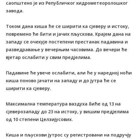
саопштено је из Републичког хидрометеоролошког
завода.
Током дана киша ће се ширити ка сјеверу и истоку,
повремено ће бити и јачих пљускова. Крајем дана на
западу се очекује постепени престанак падавина и
разведравање у вечерњим часовима. До вечери ће
вјетар ослабити у свим предјелима.
Падавине ће увече ослабити, али ће у наредној ноћи
киша поново јачати на западу и до јутра ће се
ширити ка сјеверу.
Максимална температура ваздуха биће од 13 на
сјеверозападу до 23 на истоку, у вишим предјелима
од 10 степени Целзијусових.
Киша и пљускови јутрос су регистровани на подручју