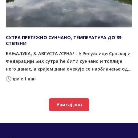
СУТРА ПРЕТЕЖНО СУНЧАНО, ТЕМПЕРАТУРА ДО 39
СТЕПЕНИ
БАЊАЛУКА, 8. АВГУСТА /СРНА/ - У Републици Српској и
Федерацији БиХ сутра ће бити сунчано и топлије
него данас, а крајем дана очекује се наоблачење од...
прије 1 дан
Учитај још