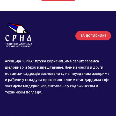
ЗА ДОПИСНИКЕ
Агенција "СРНА" пружа корисницима својих сервиса
цјеловито и брзо извјештавање. Њене вијести и други
новински садржаји засновани су на поузданим изворима
и рађени у складу са професионалним стандардима које
захтијева модерно извјештавање у садржинском и
техничком погледу.