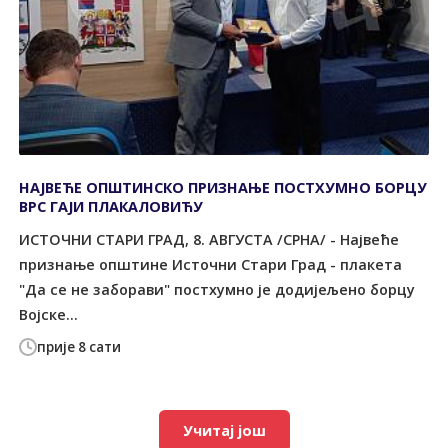
НАЈВЕЋЕ ОПШТИНСКО ПРИЗНАЊЕ ПОСТХУМНО БОРЦУ
ВРС ГАЈИ ПЛАКАЛОВИЋУ
ИСТОЧНИ СТАРИ ГРАД, 8. АВГУСТА /СРНА/ - Највеће
признање општине Источни Стари Град - плакета
"Да се не заборави" постхумно је додијељено борцу
Војске...
прије 8 сати
Учитај још