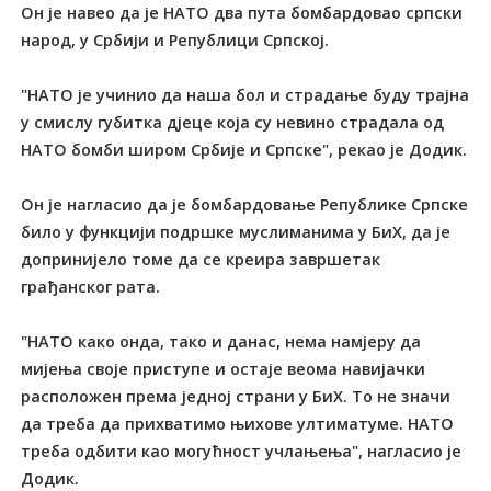
Он је навео да је НАТО два пута бомбардовао српски
народ, у Србији и Републици Српској.
"НАТО је учинио да наша бол и страдање буду трајна
у смислу губитка дјеце која су невино страдала од
НАТО бомби широм Србије и Српске", рекао је Додик.
Он је нагласио да је бомбардовање Републике Српске
било у функцији подршке муслиманима у БиХ, да је
допринијело томе да се креира завршетак
грађанског рата.
"НАТО како онда, тако и данас, нема намјеру да
мијења своје приступе и остаје веома навијачки
расположен према једној страни у БиХ. То не значи
да треба да прихватимо њихове ултиматуме. НАТО
треба одбити као могућност учлањења", нагласио је
Додик.