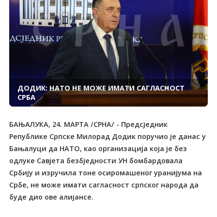
ДОДИК: НАТО НЕ МОЖЕ ИМАТИ САГЛАСНОСТ
СРБА
БАЊАЛУКА, 24. МАРТА /СРНА/ - Предсједник
Републике Српске Милорад Додик поручио је данас у
Бањалуци да НАТО, као организација која је без
одлуке Савјета безбједности УН бомбардовала
Србију и изручила тоне осиромашеног уранијума на
Србе, не може имати сагласност српског народа да
буде дио ове алијансе.