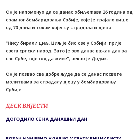
Он је напоменуо да се данас обиљежава 26 година од
срамног бомбардовања Србије, које је трајало више
од 70 дана и током којег су страдала и дјеца.
"Нису бирали циљ. Циљ је био све у Србији, прије
свега српски народ. Зато је ово данас важан дан за
све Србе, гдје год да живе", рекао је Додик.
Он је позвао све добре људе да се данас посвете
молитвама за страдалу дјецу у бомбардовању
Србије.
ДЕСК ВИЈЕСТИ
ДОГОДИЛО СЕ НА ДАНАШЊИ ДАН
ВОЗАЧ НАМЈЕРНО УДАРИО У ГРУПУ БИЦИКЛИСТА