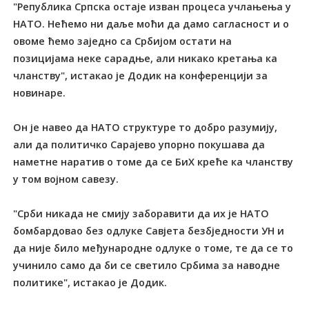
"Република Српска остаје изван процеса учлањења у
НАТО. Нећемо ни даље моћи да дамо сагласност и о
овоме ћемо заједно са Србијом остати на
позицијама неке сарадње, али никако кретања ка
чланству", истакао је Додик на конференцији за
новинаре.
Он је навео да НАТО структуре то добро разумију,
али да политичко Сарајево упорно покушава да
наметне наратив о томе да се БиХ креће ка чланству
у том војном савезу.
"Срби никада не смију заборавити да их је НАТО
бомбардовао без одлуке Савјета безбједности УН и
да није било међународне одлуке о томе, те да се то
учинило само да би се светило Србима за наводне
политике", истакао је Додик.