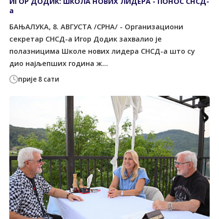
ИГОР ДОДИК: ШКОЛА НОВИХ ЛИДЕРА - ПОНОС СНСД-
а
БАЊАЛУКА, 8. АВГУСТА /СРНА/ - Организациони
секретар СНСД-а Игор Додик захвалио је
полазницима Школе нових лидера СНСД-а што су
дио најљепших година ж...
прије 8 сати