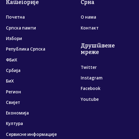
Категорије
Срна
Почетна
О нама
Српска памти
Контакт
Избори
Друштвене
Република Српска
мреже
ФБиХ
Twitter
Србија
Instagram
БиХ
Facebook
Регион
Youtube
Свијет
Економија
Култура
Сервисне информације