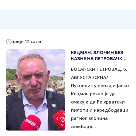
прије 12 сати
КЕЦМАН: ЗЛОЧИН БЕЗ
КАЗНЕ НА ПЕТРОВАЧКОЈ
ЦЕСТИ И У СВОДНИ КОД
БОСАНСКИ ПЕТРОВАЦ, 6.
НОВОГ ГРАДА
АВГУСТА /СРНА/ -
Пуковник у пензији Јанко
Кецман рекао је да
очекује да ће хрватски
пилоти и наредбодавци
ратног злочина
бомбард...