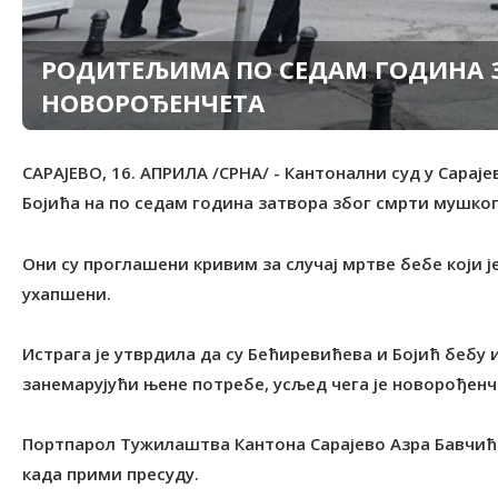
РОДИТЕЉИМА ПО СЕДАМ ГОДИНА 
НОВОРОЂЕНЧЕТА
САРАЈЕВО, 16. АПРИЛА /СРНА/ - Кантонални суд у Сарај
Бојића на по седам година затвора због смрти мушког
Они су проглашени кривим за случај мртве бебе који је
ухапшени.
Истрага је утврдила да су Бећиревићева и Бојић беб
занемарујући њене потребе, усљед чега је новорођен
Портпарол Тужилаштва Кантона Сарајево Азра Бавчић
када прими пресуду.