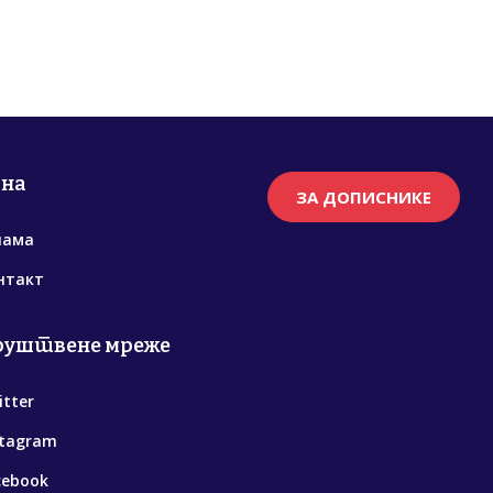
рна
ЗА ДОПИСНИКЕ
нама
нтакт
руштвене мреже
itter
stagram
cebook