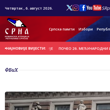
SRp
Четвртак , 6. август 2026.
Српска памти
Избори
Републ
НАЈНОВИЈЕ ВИЈЕСТИ:
СК" ИЗ БЈЕЛОРУСИЈЕ
ПОЧЕО 26. МЕЂУНАРОДНИ ЏЕЗ ФЕ
ФБиХ