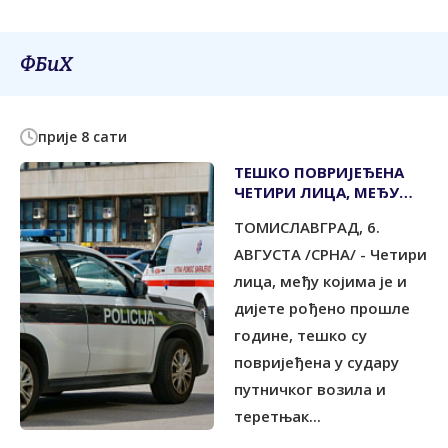
ФБиХ
прије 8 сати
ТЕШКО ПОВРИЈЕЂЕНА
ЧЕТИРИ ЛИЦА, МЕЂУ
ЊИМА И ДИЈЕТЕ
ТОМИСЛАВГРАД, 6.
АВГУСТА /СРНА/ - Четири
лица, међу којима је и
дијете рођено прошле
године, тешко су
повријеђена у судару
путничког возила и
теретњак...