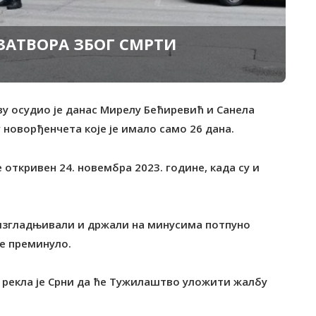
ЗАТВОРА ЗБОГ СМРТИ
еву осудио је данас Мирелу Бећиревић и Санела
 новорђенчета које је имало само 26 дана.
 откривен 24. новембра 2023. године, када су и
у изгладњивали и држали на минусима потпуно
че преминуло.
 рекла је Срни да ће Тужилаштво уложити жалбу