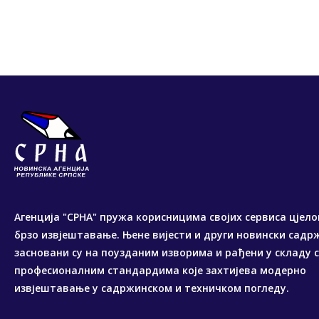
Агенција "СРНА" пружа корисницима својих сервиса цјело
брзо извјештавање. Њене вијести и други новински садр
засновани су на поузданим изворима и рађени у складу 
професионалним стандардима које захтијева модерно
извјештавање у садржинском и техничком погледу.