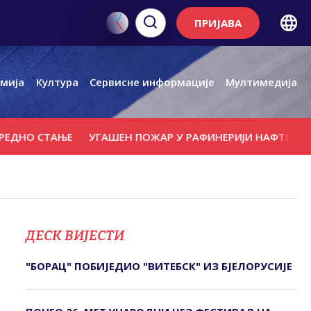
ПРИЈАВА
мија
Култура
Сервисне информације
Мултимедија
СТАЊЕ
УГАШЕН ПОЖАР У РАФИНЕРИЈИ НАФТЕ ИЗАЗВАН 
ДЕСК ВИЈЕСТИ
"БОРАЦ" ПОБИЈЕДИО "ВИТЕБСК" ИЗ БЈЕЛОРУСИЈЕ