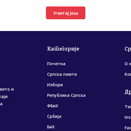
Учитај још
Категорије
С
Почетна
О 
Српска памти
Ко
Избори
вито и
Д
Република Српска
жаји
са
ФБиХ
Tw
Србија
In
БиХ
Fa