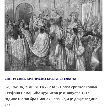
СВЕТИ САВА КРУНИСАО БРАТА СТЕФАНА
БИЈЕЉИНА, 7. АВГУСТА /СРНА/ - Првог српског краља
Стефана Немањића крунисао је 8. августа 1217.
године његов брат монах Сава, који је двије године
кас...