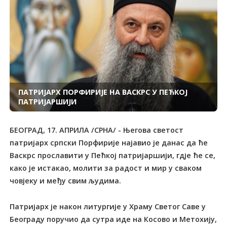
ПАТРИЈАРХ ПОРФИРИЈЕ НА ВАСКРС У ПЕЋКОЈ
ПАТРИЈАРШИЈИ
БЕОГРАД, 17. АПРИЛА /СРНА/ - Његова светост
патријарх српски Порфирије најавио је данас да ће
Васкрс прославити у Пећкој патријаршији, гдје ће се,
како је истакао, молити за радост и мир у сваком
човјеку и међу свим људима.
Патријарх је након литургије у Храму Светог Саве у
Београду поручио да сутра иде на Косово и Метохију,