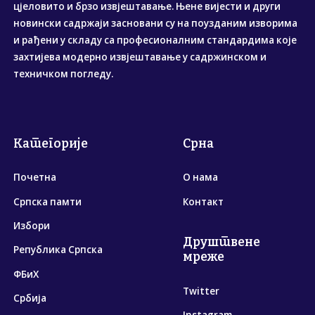
цјеловито и брзо извјештавање. Њене вијести и други
новински садржаји засновани су на поузданим изворима
и рађени у складу са професионалним стандардима које
захтијева модерно извјештавање у садржинском и
техничком погледу.
Категорије
Срна
Почетна
О нама
Српска памти
Контакт
Избори
Друштвене
Република Српска
мреже
ФБиХ
Twitter
Србија