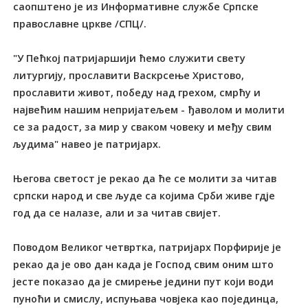
саопштено је из Информативне службе Српске
православне цркве /СПЦ/.
"У Пећкој патријаршији ћемо служити свету
литургију, прославити Васкрсење Христово,
прославити живот, победу над грехом, смрћу и
највећим нашим непријатељем - ђаволом и молити
се за радост, за мир у сваком човеку и међу свим
људима" навео је патријарх.
Његова светост је рекао да ће се молити за читав
српски народ и све људе са којима Срби живе гдје
год да се налазе, али и за читав свијет.
Поводом Великог четвртка, патријарх Порфирије је
рекао да је ово дан када је Господ свим оним што
јесте показао да је смирење једини пут који води
пуноћи и смислу, испуњава човјека као појединца,