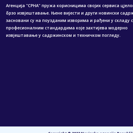
Агенција "СРНА" пружа корисницима својих сервиса цјело
брзо извјештавање. Њене вијести и други новински садр
засновани су на поузданим изворима и рађени у складу 
професионалним стандардима које захтијева модерно
извјештавање у садржинском и техничком погледу.