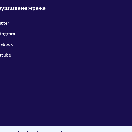
руштвене мреже
itter
stagram
cebook
utube