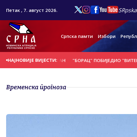
SRpska
Петак , 7. август 2026.
Српска памти
Избори
Републ
НАЈНОВИЈЕ ВИЈЕСТИ:
 СЕ НА ДАНАШЊИ ДАН
"БОРАЦ" ПОБИЈЕДИО "ВИТЕБСК" 
Временска прогноза