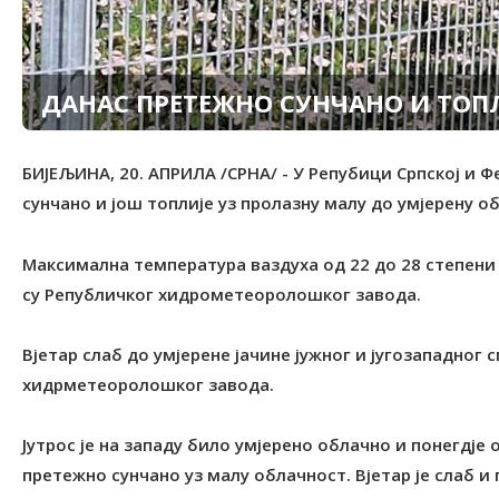
ДАНАС ПРЕТЕЖНО СУНЧАНО И ТОП
БИЈЕЉИНА, 20. АПРИЛА /СРНА/ - У Репубици Српској и 
сунчано и још топлије уз пролазну малу до умјерену о
Максимална температура ваздуха од 22 до 28 степени 
су Републичког хидрометеоролошког завода.
Вјетар слаб до умјерене јачине јужног и југозападног 
хидрметеоролошког завода.
Јутрос је на западу било умјерено облачно и понегдје 
претежно сунчано уз малу облачност. Вјетар је слаб и