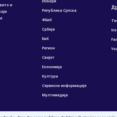
Избори
вито и
Д
Република Српска
жаји
са
ФБиХ
Tw
Србија
In
БиХ
Fa
Регион
Yo
Свијет
Економија
Култура
Сервисне информације
Мултимедија