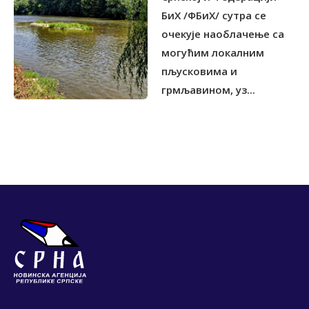
БиХ /ФБиХ/ сутра се
очекује наоблачење са
могућим локалним
пљусковима и
грмљавином, уз...