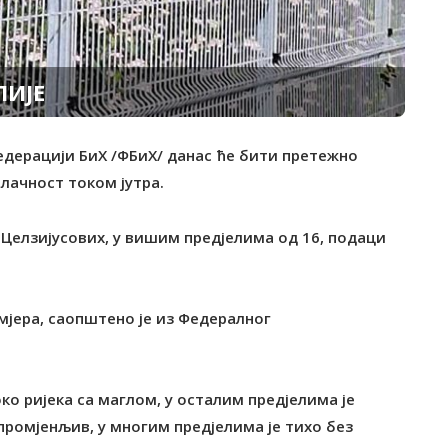
ЛИЈЕ
Федерацији БиХ /ФБиХ/ данас ће бити претежно
блачност током јутра.
Целзијусових, у вишим предјелима од 16, подаци
смјера, саопштено је из Федералног
око ријека са маглом, у осталим предјелима је
 промјенљив, у многим предјелима је тихо без