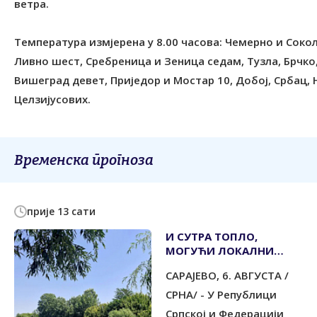
ветра.
Температура измјерена у 8.00 часова: Чемерно и Сокол
Ливно шест, Сребреница и Зеница седам, Тузла, Брчко,
Вишеград девет, Приједор и Мостар 10, Добој, Србац,
Целзијусових.
Временска прогноза
прије 13 сати
И СУТРА ТОПЛО,
МОГУЋИ ЛОКАЛНИ
ПЉУСКОВИ
САРАЈЕВО, 6. АВГУСТА /
СРНА/ - У Републици
Српској и Федерацији