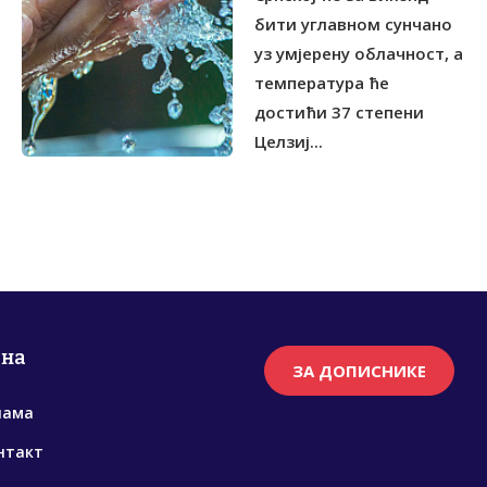
бити углавном сунчано
уз умјерену облачност, а
температура ће
достићи 37 степени
Целзиј...
рна
ЗА ДОПИСНИКЕ
нама
нтакт