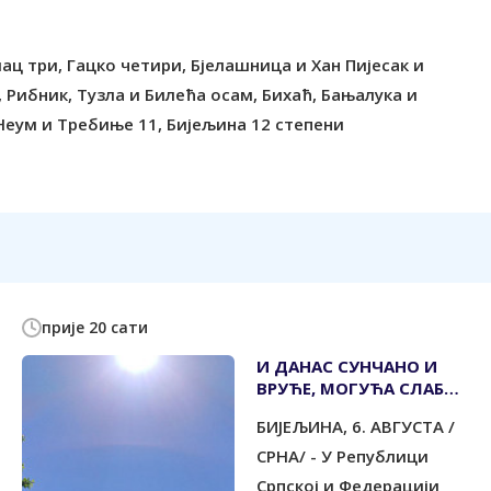
ац три, Гацко четири, Бјелашница и Хан Пијесак и
 Рибник, Тузла и Билећа осам, Бихаћ, Бањалука и
 Неум и Требиње 11, Бијељина 12 степени
прије 20 сати
И ДАНАС СУНЧАНО И
ВРУЋЕ, МОГУЋА СЛАБА
КИША
БИЈЕЉИНА, 6. АВГУСТА /
СРНА/ - У Републици
Српској и Федерацији