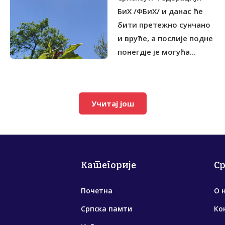
БиХ /ФБиХ/ и данас ће
бити претежно сунчано
и вруће, а послије подне
понегдје је могућа...
Учитај још
Категорије
С
Почетна
О 
Српска памти
Ко