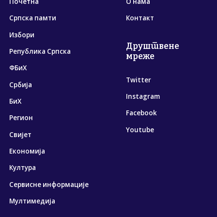
Почетна
О нама
Српска памти
Контакт
Избори
Друштвене
Република Српска
мреже
ФБиХ
Twitter
Србија
Instagram
БиХ
Facebook
Регион
Youtube
Свијет
Економија
Култура
Сервисне информације
Мултимедија