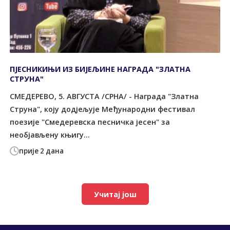
ПЈЕСНИКИЊИ ИЗ БИЈЕЉИНЕ НАГРАДА "ЗЛАТНА
СТРУНА"
СМЕДЕРЕВО, 5. АВГУСТА /СРНА/ - Награда "Златна
Струна", коју додјељује Међународни фестивал
поезије "Смедеревска песничка јесен" за
необјављену књигу...
прије 2 дана
Учитај још