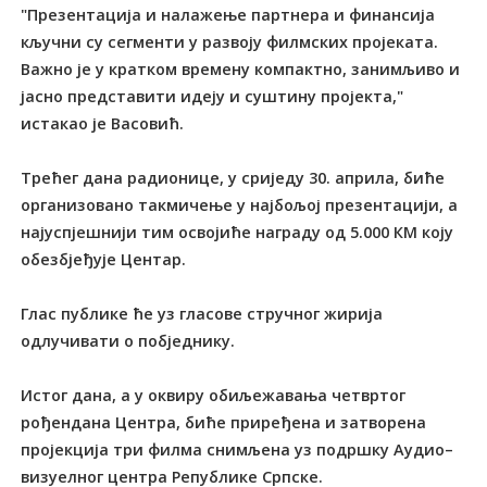
"Презентација и налажење партнера и финансија
кључни су сегменти у развоју филмских пројеката.
Важно је у кратком времену компактно, занимљиво и
јасно представити идеју и суштину пројекта,"
истакао је Васовић.
Трећег дана радионице, у сриједу 30. априла, биће
организовано такмичење у најбољој презентацији, а
најуспјешнији тим освојиће награду од 5.000 КМ коју
обезбјеђује Центар.
Глас публике ће уз гласове стручног жирија
одлучивати о побједнику.
Истог дана, а у оквиру обиљежавања четвртог
рођендана Центра, биће приређена и затворена
пројекција три филма снимљена уз подршку Аудио–
визуелног центра Републике Српске.