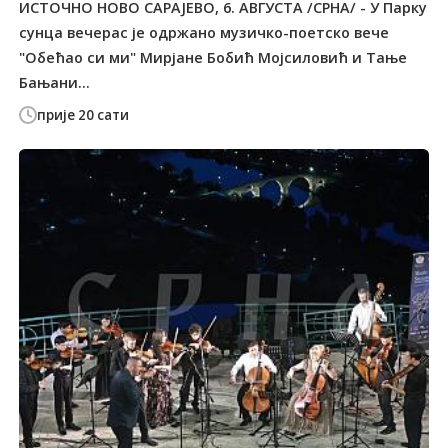
ИСТОЧНО НОВО САРАЈЕВО, 6. АВГУСТА /СРНА/ - У Парку
сунца вечерас је одржано музичко-поетско вече
"Обећао си ми" Мирјане Бобић Мојсиловић и Тање
Бањани...
прије 20 сати