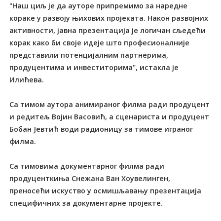
"Наш циљ је да ауторе припремимо за наредне
кораке у развоју њихових пројеката. Након развојних
активности, јавна презентација је логичан сљедећи
корак како би своје идеје што професионалније
представили потенцијалним партнерима,
продуцентима и инвеститорима", истакла је
Илићева.
Са тимом аутора анимираног филма ради продуцент
и редитељ Војин Васовић, а сценариста и продуцент
Бобан Јевтић води радионицу за тимове играног
филма.
Са тимовима документарног филма ради
продуценткиња Снежана Ван Хоувелинген,
преносећи искуство у осмишљавању презентација
специфичних за документарне пројекте.