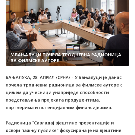
У БАЊАЛУЦИ ПОЧЕЛА ТРОДНЕВНА РАДИОНИЦА
ЗА ФИЛМСКЕ АУТОРЕ
БАЊАЛУКА, 28. АПРИЛ /СРНА/ - У Бањалуци је данас
почела тродневна радионица за филмске ауторе с
циљем да учесници унаприједе способности
представљања пројеката продуцентима,
партнерима и потенцијалним финансијерима.
Радионица "Савладај вјештине презентације и
освоји пажњу публике" фокусирана је на вјештине