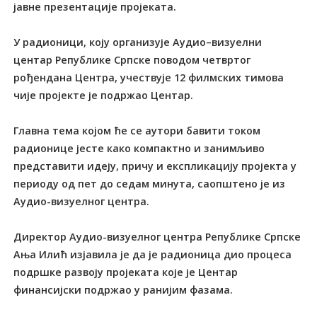
јавне презентације пројеката.
У радионици, коју организује Аудио–визуелни
центар Републике Српске поводом четвртог
рођендана Центра, учествује 12 филмских тимова
чије пројекте је подржао Центар.
Главна тема којом ће се аутори бавити током
радионице јесте како компактно и занимљиво
представити идеју, причу и експликацију пројекта у
периоду од пет до седам минута, саопштено је из
Аудио-визуелног центра.
Директор Аудио-визуелног центра Републике Српске
Ања Илић изјавила је да је радионица дио процеса
подршке развоју пројеката које је Центар
финансијски подржао у ранијим фазама.