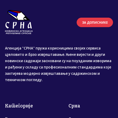
ЗА ДОПИСНИКЕ
Агенција "СРНА" пружа корисницима својих сервиса
цјеловито и брзо извјештавање. Њене вијести и други
новински садржаји засновани су на поузданим изворима
и рађени у складу са професионалним стандардима које
захтијева модерно извјештавање у садржинском и
техничком погледу.
Категорије
Срна