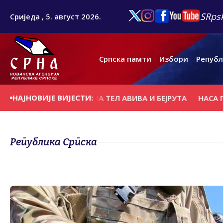
SRpsk
Сриједа , 5. август 2026.
Српска памти
Избори
Републ
НАЈНОВИЈЕ ВИЈЕСТИ:
К У РАЗГОВОРИМА ТЕЛ АВИВА И БЕЈРУТА
НАСА ПРОДУЖ
Република Српска