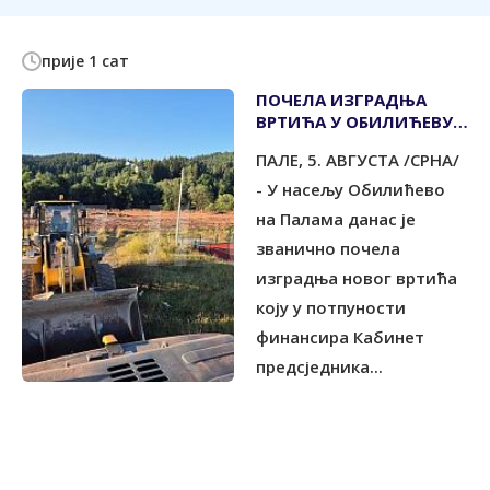
прије 1 сат
ПОЧЕЛА ИЗГРАДЊА
ВРТИЋА У ОБИЛИЋЕВУ
КОЈУ ФИНАНСИРА
ПАЛЕ, 5. АВГУСТА /СРНА/
КАБИНЕТ
ПРЕДСЈЕДНИКА СРПСКЕ
- У насељу Обилићево
на Палама данас је
званично почела
изградња новог вртића
коју у потпуности
финансира Кабинет
предсједника...