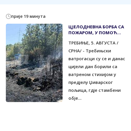
прије 19 минута
ЦЈЕЛОДНЕВНА БОРБА СА
ПОЖАРОМ, У ПОМОЋ
СТИГАО И ХЕЛИКОПЕТЕР
TРЕБИЊЕ, 5. АВГУСTА /
СРНА/ - Требињски
ватрогасци су се и данас
цијели дан борили са
ватреном стихијом у
предјелу Џиварског
пољица, гдје стамбени
обје...