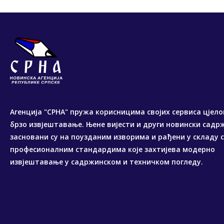
Агенција "СРНА" пружа корисницима својих сервиса цјело
брзо извјештавање. Њене вијести и други новински садр
засновани су на поузданим изворима и рађени у складу 
професионалним стандардима које захтијева модерно
извјештавање у садржинском и техничком погледу.