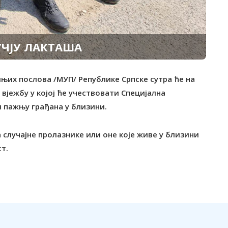
УЧЈУ ЛАКТАША
њих послова /МУП/ Републике Српске сутра ће на
вјежбу у којој ће учествовати Специјална
 пажњу грађана у близини.
а случајне пролазнике или оне које живе у близини
т.