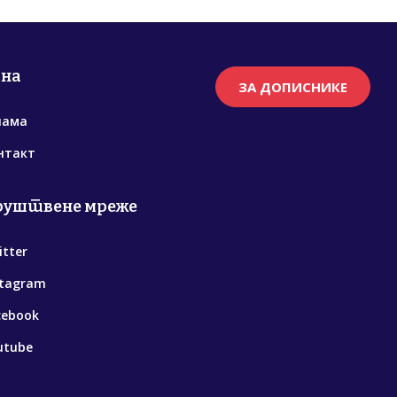
рна
ЗА ДОПИСНИКЕ
нама
нтакт
руштвене мреже
itter
stagram
cebook
utube