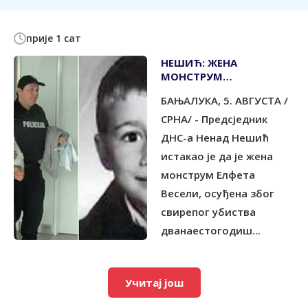
прије 1 сат
НЕШИЋ: ЖЕНА
МОНСТРУМ
ПРЕДСЈЕДНИК САВЈЕТА
БАЊАЛУКА, 5. АВГУСТА /
ОСУЂЕНИЦА У КПЗ
ТУЗЛА
СРНА/ - Предсједник
ДНС-а Ненад Нешић
истакао је да је жена
монструм Елфета
Весели, осуђена због
свирепог убиства
дванаестогодиш...
Учитај још