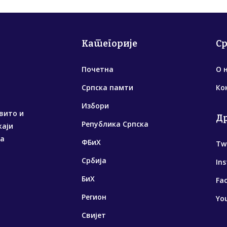
Категорије
С
Почетна
О 
Српска памти
Ко
Избори
вито и
Д
Република Српска
жаји
са
ФБиХ
Tw
Србија
In
БиХ
Fa
Регион
Yo
Свијет