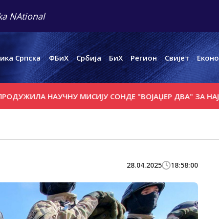
a NAtional
ика Српска
ФБиХ
Србија
БиХ
Регион
Свијет
Еконо
ИЛА НАУЧНУ МИСИЈУ СОНДЕ "ВОЈАЏЕР ДВА" ЗА НАЈМАЊЕ
28.04.2025
18:58:00