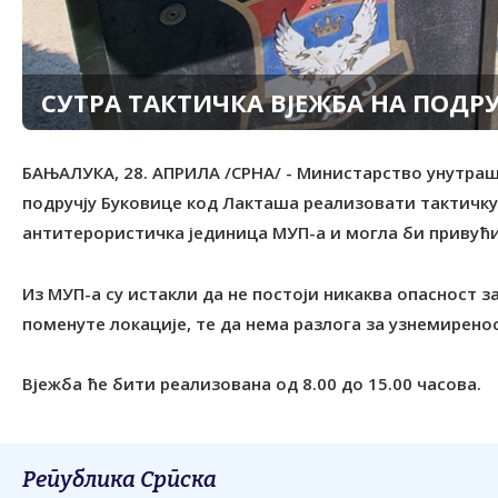
СУТРА ТАКТИЧКА ВЈЕЖБА НА ПОДР
БАЊАЛУКА, 28. АПРИЛА /СРНА/ - Министарство унутраш
подручју Буковице код Лакташа реализовати тактичку 
антитерористичка јединица МУП-a и могла би привући
Из МУП-а су истакли да не постоји никаква опасност з
поменуте локације, те да нема разлога за узнемиренос
Вјежба ће бити реализована од 8.00 до 15.00 часова.
Република Српска