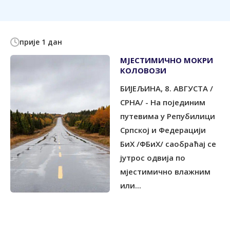
прије 1 дан
МЈЕСТИМИЧНО МОКРИ
КОЛОВОЗИ
БИЈЕЉИНА, 8. АВГУСТА /
СРНА/ - На појединим
путевима у Репубилици
Српској и Федерацији
БиХ /ФБиХ/ саобраћај се
јутрос одвија по
мјестимично влажним
или...