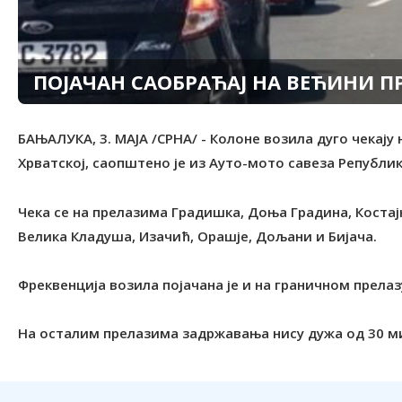
ПОЈАЧАН САОБРАЋАЈ НА ВЕЋИНИ П
БАЊАЛУКА, 3. МАЈА /СРНА/ - Колоне возила дуго чекају
Хрватској, саопштено је из Ауто-мото савеза Републик
Чека се на прелазима Градишка, Доња Градина, Костај
Велика Кладуша, Изачић, Орашје, Дољани и Бијача.
Фреквенција возила појачана је и на граничном прелаз
На осталим прелазима задржавања нису дужа од 30 м