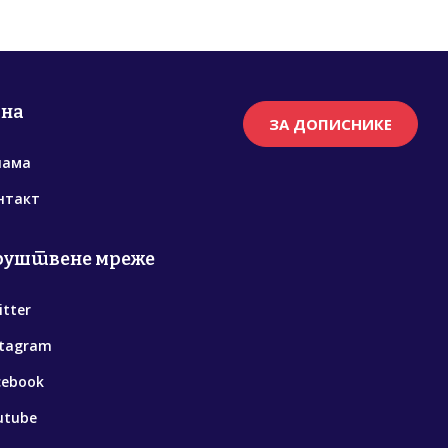
рна
ЗА ДОПИСНИКЕ
нама
нтакт
руштвене мреже
itter
stagram
cebook
utube