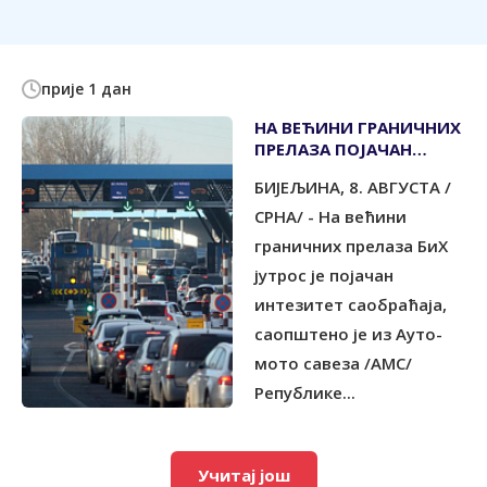
прије 1 дан
НА ВЕЋИНИ ГРАНИЧНИХ
ПРЕЛАЗА ПОЈАЧАН
САОБРАЋАЈ
БИЈЕЉИНА, 8. АВГУСТА /
СРНА/ - На већини
граничних прелаза БиХ
јутрос је појачан
интезитет саобраћаја,
саопштено је из Ауто-
мото савеза /АМС/
Републике...
Учитај још