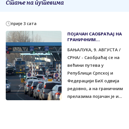
Стање на путевима
прије 3 сата
ПОЈАЧАН САОБРАЋАЈ НА
ГРАНИЧНИМ
ПРЕЛАЗИМА
БАЊАЛУКА, 9. АВГУСТА /
СРНА/ - Саобраћај се на
већини путева у
Републици Српској и
Федерацији БиХ одвија
редовно, а на граничним
прелазима појачан је и...