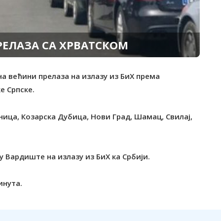
РЕЛАЗА СА ХРВАТСКОМ
 на већини прелаза на излазу из БиХ према
е Српске.
ница, Козарска Дубица, Нови Град, Шамац, Свилај,
у Вардиште на излазу из БиХ ка Србији.
инута.