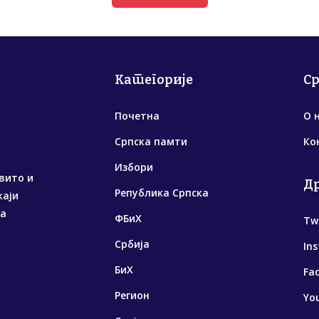
Категорије
С
Почетна
О 
Српска памти
Ко
Избори
вито и
Д
Република Српска
жаји
са
ФБиХ
Tw
Србија
In
БиХ
Fa
Регион
Yo