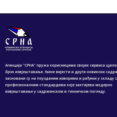
Агенција "СРНА" пружа корисницима својих сервиса цјело
брзо извјештавање. Њене вијести и други новински садр
засновани су на поузданим изворима и рађени у складу 
професионалним стандардима које захтијева модерно
извјештавање у садржинском и техничком погледу.