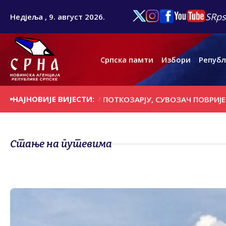
SRps
Недјеља , 9. август 2026.
Српска памти
Избори
Републ
НАЈНОВИЈЕ ВИЈЕСТИ:
ОГИНУО У УДЕСУ У ПОТКОЗАРЈУ, СУВОЗАЧ ПОВРИЈЕЂЕН
Стање на путевима