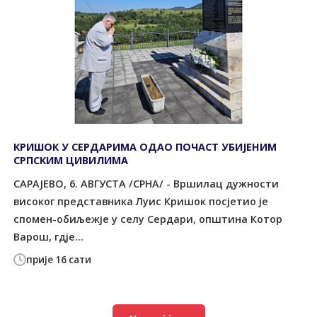
КРИШОК У СЕРДАРИМА ОДАО ПОЧАСТ УБИЈЕНИМ
СРПСКИМ ЦИВИЛИМА
САРАЈЕВО, 6. АВГУСТА /СРНА/ - Вршилац дужности
високог представника Луис Кришок посјетио је
спомен-обиљежје у селу Сердари, општина Котор
Варош, гдје...
прије 16 сати