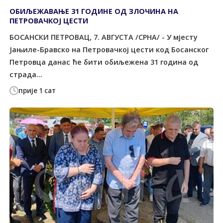
ОБИЉЕЖАВАЊЕ 31 ГОДИНЕ ОД ЗЛОЧИНА НА
ПЕТРОВАЧКОЈ ЦЕСТИ
БОСАНСКИ ПЕТРОВАЦ, 7. АВГУСТА /СРНА/ - У мјесту
Јањиле-Бравско на Петровачкој цести код Босанског
Петровца данас ће бити обиљежена 31 година од
страда...
прије 1 сат