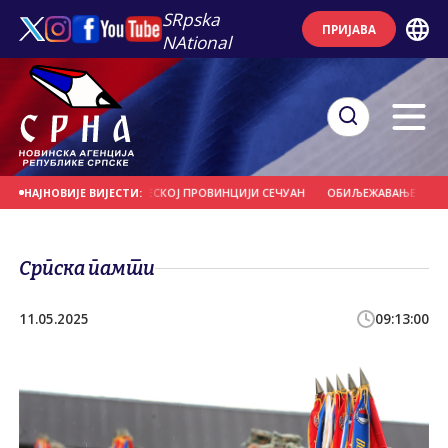
SRpska
ПРИЈАВА
NAtional
НЕ 5,2 СТЕПЕНА У КИНЕСКОЈ ПРОВИНЦИЈИ СЕЧУАН
ОБИЉЕЖАВАЊЕ 31 ГОДИН
НАЈНОВИЈЕ ВИЈЕСТИ:
Српска памти
11.05.2025
09:13:00