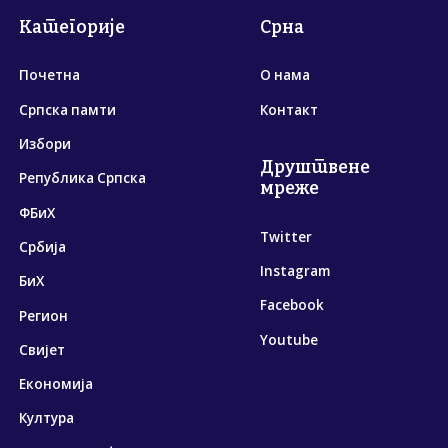
Категорије
Срна
Почетна
О нама
Српска памти
Контакт
Избори
Друштвене
Република Српска
мреже
ФБиХ
Twitter
Србија
Instagram
БиХ
Facebook
Регион
Youtube
Свијет
Економија
Култура