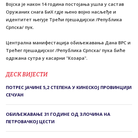
Војска је након 14 година постојања ушла у састав
Оружаних снага БиХ гдје њено војно насљеђе и
идентитет његује Трећи пјешадијски /Република
Српска/ пук.
Централна манифестација обиљежавања Дана ВРС и
Трећег пјешадијског /Република Српска/ пука биће
одржана сутра у касарни "Козара".
ДЕСК ВИЈЕСТИ
ПОТРЕС ЈАЧИНЕ 5,2 СТЕПЕНА У КИНЕСКОЈ ПРОВИНЦИЈИ
СЕЧУАН
ОБИЉЕЖАВАЊЕ 31 ГОДИНЕ ОД ЗЛОЧИНА НА
ПЕТРОВАЧКОЈ ЦЕСТИ