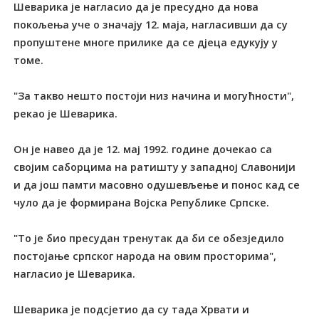
Шеварика је нагласио да је пресудно да нова
покољења уче о значају 12. маја, нагласивши да су
пропуштене многе прилике да се дјеца едукују у
томе.
"За такво нешто постоји низ начина и могућности",
рекао је Шеварика.
Он је навео да је 12. мај 1992. године дочекао са
својим саборцима на ратишту у западној Славонији
и да још памти масовно одушевљење и понос кад се
чуло да је формирана Војска Републике Српске.
"То је био пресудан тренутак да би се обезједило
постојање српског народа на овим просторима",
нагласио је Шеварика.
Шеварика је подсјетио да су тада Хрвати и