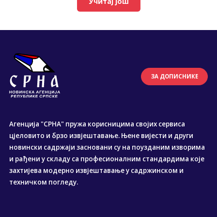
Учитај још
ЗА ДОПИСНИКЕ
Агенција "СРНА" пружа корисницима својих сервиса
цјеловито и брзо извјештавање. Њене вијести и други
новински садржаји засновани су на поузданим изворима
и рађени у складу са професионалним стандардима које
захтијева модерно извјештавање у садржинском и
техничком погледу.