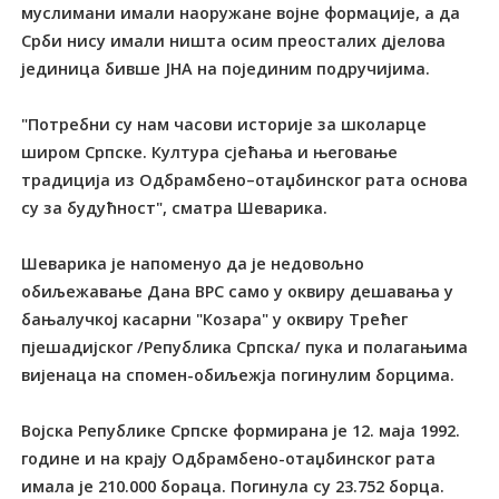
муслимани имали наоружане војне формације, а да
Срби нису имали ништа осим преосталих дјелова
јединица бивше ЈНА на појединим подручијима.
"Потребни су нам часови историје за школарце
широм Српске. Култура сјећања и његовање
традиција из Одбрамбено–отаџбинског рата основа
су за будућност", сматра Шеварика.
Шеварика је напоменуо да је недовољно
обиљежавање Дана ВРС само у оквиру дешавања у
бањалучкој касарни "Козара" у оквиру Трећег
пјешадијског /Република Српска/ пука и полагањима
вијенаца на спомен-обиљежја погинулим борцима.
Војска Републике Српске формирана је 12. маја 1992.
године и на крају Одбрамбено-отаџбинског рата
имала је 210.000 бораца. Погинула су 23.752 борца.