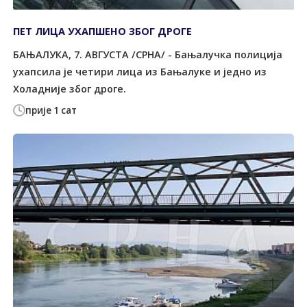
ПЕТ ЛИЦА УХАПШЕНО ЗБОГ ДРОГЕ
БАЊАЛУКА, 7. АВГУСТА /СРНА/ - Бањалучка полиција
ухапсила је четири лица из Бањалуке и једно из
Холадније због дроге.
прије 1 сат