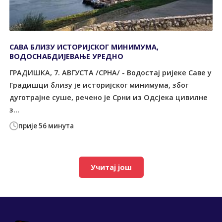
САВА БЛИЗУ ИСTОРИЈСКОГ МИНИМУМА,
ВОДОСНАБДИЈЕВАЊЕ УРЕДНО
ГРАДИШКА, 7. АВГУСТА /СРНА/ - Водостај ријеке Саве у
Градишци близу је историјског минимума, због
дуготрајне суше, речено је Срни из Одсјека цивилне
з...
прије 56 минута
Учитај још