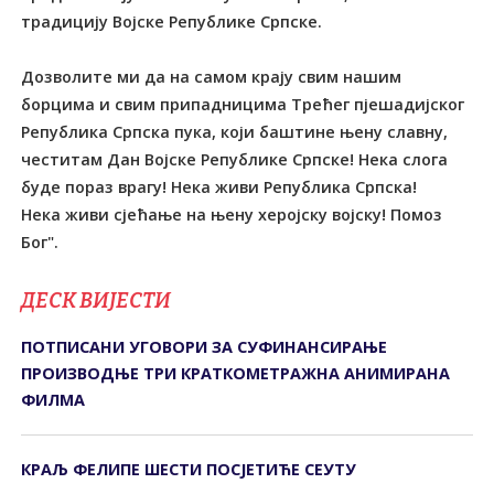
традицију Војске Републике Српске.
Дозволите ми да на самом крају свим нашим
борцима и свим припадницима Трећег пјешадијског
Република Српска пука, који баштине њену славну,
честитам Дан Војске Републике Српске! Нека слога
буде пораз врагу! Нека живи Република Српска!
Нека живи сјећање на њену херојску војску! Помоз
Бог".
ДЕСК ВИЈЕСТИ
ПОТПИСАНИ УГОВОРИ ЗА СУФИНАНСИРАЊЕ
ПРОИЗВОДЊЕ ТРИ КРАТКОМЕТРАЖНА АНИМИРАНА
ФИЛМА
КРАЉ ФЕЛИПЕ ШЕСТИ ПОСЈЕТИЋЕ СЕУТУ