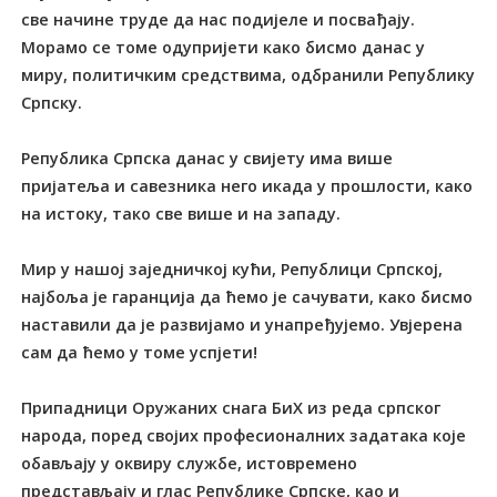
све начине труде да нас подијеле и посвађају.
Морамо се томе одупријети како бисмо данас у
миру, политичким средствима, одбранили Републику
Српску.
Република Српска данас у свијету има више
пријатеља и савезника него икада у прошлости, како
на истоку, тако све више и на западу.
Мир у нашој заједничкој кући, Републици Српској,
најбоља је гаранција да ћемо је сачувати, како бисмо
наставили да је развијамо и унапређујемо. Увјерена
сам да ћемо у томе успјети!
Припадници Оружаних снага БиХ из реда српског
народа, поред својих професионалних задатака које
обављају у оквиру службе, истовремено
представљају и глас Републике Српске, као и