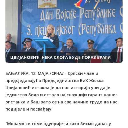
ЦВИЈАНОВИЋ: НЕКА СЛОГА БУДЕ ПОРАЗ ВРАГУ!
БАЊАЛУКА, 12. МАЈА /СРНА/ - Српски члан и
предсједавајућа Предсједништва БиХ Жељка
Цвијановић истакла је да нас историја учи да је
јединство било и остало најснажнији гарант нашег
опстанка и баш зато се на све начине труде да нас
подијеле и посвађају.
"Морамо се томе одупријети како бисмо данас у