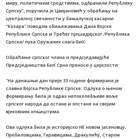
миру, политичким средствима, одбранили Републику
Српску", поручила је Цвијановић у обраћању на
централној свечаности у бањалучкој касарни
"Козара" поводом обиљежавања Дана Војске
Републике Српске и Tрећег пјешадијског /Република
Српска/ пука Оружаних снага БиХ.
Обраћање српског члана и предсједавајуће
Предсједништва БиХ Срна преноси у цијелости:
"На данашњи дан прије 33 године формирана је
славна Војска Републике Српске. Одлука о њеном
формирању била је одраз непоколебљиве воље
српског народа да остане и опстане на својим
вјековним огњиштима.
Ова одлука била је историјско НЕ новом Јасеновцу,
Пребиловцима, Гаравицама, Дракулићу, Старом