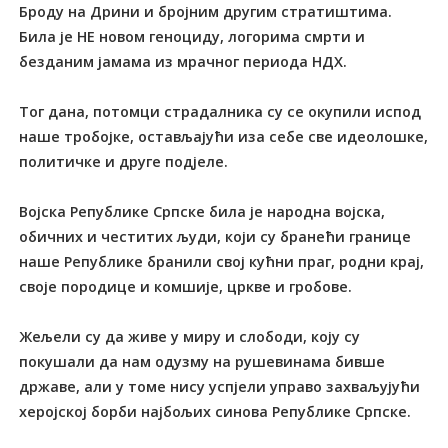
Броду на Дрини и бројним другим стратиштима.
Била је НЕ новом геноциду, логорима смрти и
безданим јамама из мрачног периода НДХ.
Тог дана, потомци страдалника су се окупили испод
наше тробојке, остављајући иза себе све идеолошке,
политичке и друге подјеле.
Војска Републике Српске била је народна војска,
обичних и честитих људи, који су бранећи границе
наше Републике бранили свој кућни праг, родни крај,
своје породице и комшије, цркве и гробове.
Жељели су да живе у миру и слободи, коју су
покушали да нам одузму на рушевинама бивше
државе, али у томе нису успјели управо захваљујући
херојској борби најбољих синова Републике Српске.