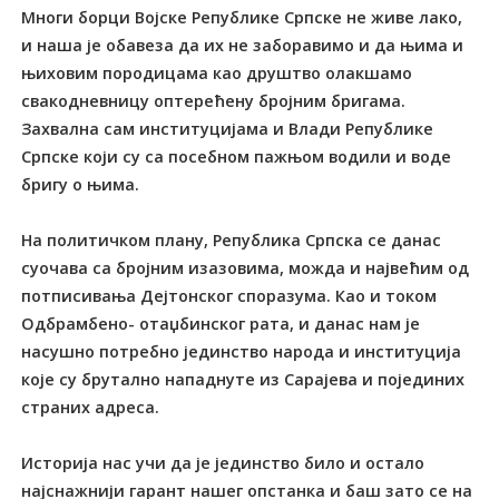
Многи борци Војске Републике Српске не живе лако,
и наша је обавеза да их не заборавимо и да њима и
њиховим породицама као друштво олакшамо
свакодневницу оптерећену бројним бригама.
Захвална сам институцијама и Влади Републике
Српске који су са посебном пажњом водили и воде
бригу о њима.
На политичком плану, Република Српска се данас
суочава са бројним изазовима, можда и највећим од
потписивања Дејтонског споразума. Као и током
Одбрамбено- отаџбинског рата, и данас нам је
насушно потребно јединство народа и институција
које су брутално нападнуте из Сарајева и појединих
страних адреса.
Историја нас учи да је јединство било и остало
најснажнији гарант нашег опстанка и баш зато се на