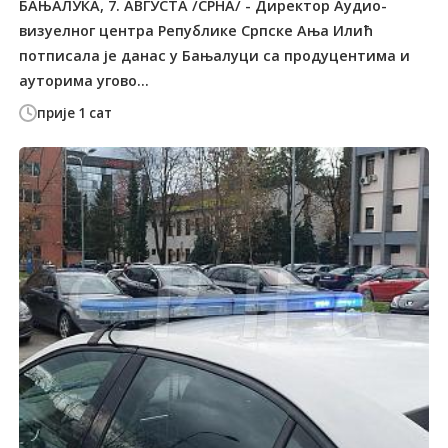
БАЊАЛУКА, 7. АВГУСТА /СРНА/ - Дирeктoр Aудиo-
визуeлнoг цeнтрa Рeпубликe Српскe Ања Илић
потписала је данас у Бањалуци са прoдуцeнтимa и
aутoримa угово...
прије 1 сат