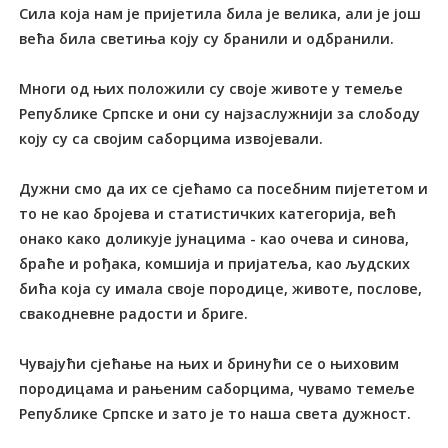
Сила која нам је пријетила била је велика, али је још
већа била светиња коју су бранили и одбранили.
Многи од њих положили су своје животе у темеље
Републике Српске и они су најзаслужнији за слободу
коју су са својим саборцима извојевали.
Дужни смо да их се сјећамо са посебним пијететом и
то не као бројева и статистичких категорија, већ
онако како доликује јунацима - као очева и синова,
браће и рођака, комшија и пријатеља, као људских
бића која су имала своје породице, животе, послове,
свакодневне радости и бриге.
Чувајући сјећање на њих и бринући се о њиховим
породицама и рањеним саборцима, чувамо темеље
Републике Српске и зато је то наша света дужност.