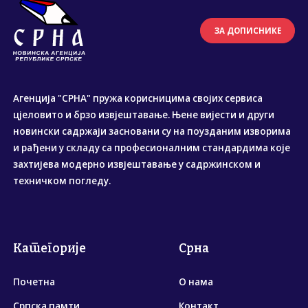
ЗА ДОПИСНИКЕ
Агенција "СРНА" пружа корисницима својих сервиса
цјеловито и брзо извјештавање. Њене вијести и други
новински садржаји засновани су на поузданим изворима
и рађени у складу са професионалним стандардима које
захтијева модерно извјештавање у садржинском и
техничком погледу.
Категорије
Срна
Почетна
О нама
Српска памти
Контакт