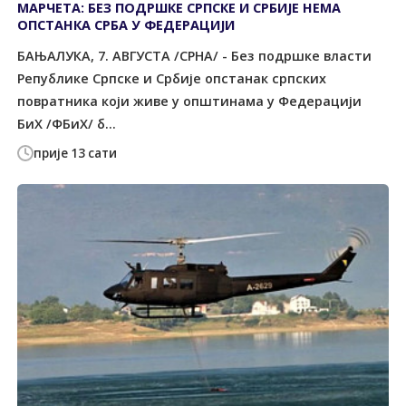
МАРЧЕТА: БЕЗ ПОДРШКЕ СРПСКЕ И СРБИЈЕ НЕМА
ОПСТАНКА СРБА У ФЕДЕРАЦИЈИ
БАЊАЛУКА, 7. АВГУСТА /СРНА/ - Без подршке власти
Републике Српске и Србије опстанак српских
повратника који живе у општинама у Федерацији
БиХ /ФБиХ/ б...
прије 13 сати