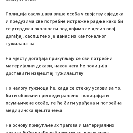
Полиција саслушава више особа у својству свједока
и предузима све потребне истражне радње како би
се утврдила околности под којима се десио овај
догађај, саопштено је данас из Кантоналног
тужилаштва.
На мјесту догађаја прикупљају се сви потребни
материјални докази, након чега ће полиција
доставити извјештај Тужилаштву.
По налогу тужиоца ће, када се стекну услови за то,
бити обављни прегледи рањеног полицајца и
осумњичене особе, те ће бити урађена и потребна
медицинска вјештачења.
На основу прикупљених трагова и материјалних
доказа биће урађено балистичко, као и друга