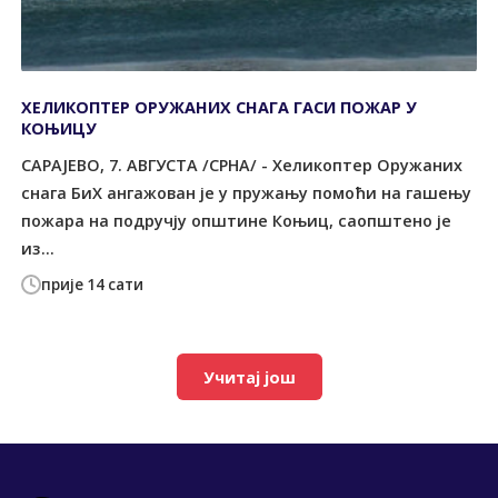
ХЕЛИКОПТЕР ОРУЖАНИХ СНАГА ГАСИ ПОЖАР У
КОЊИЦУ
САРАЈЕВО, 7. АВГУСТА /СРНА/ - Хеликоптер Оружаних
снага БиХ ангажован је у пружању помоћи на гашењу
пожара на подручју општине Коњиц, саопштено је
из...
прије 14 сати
Учитај још