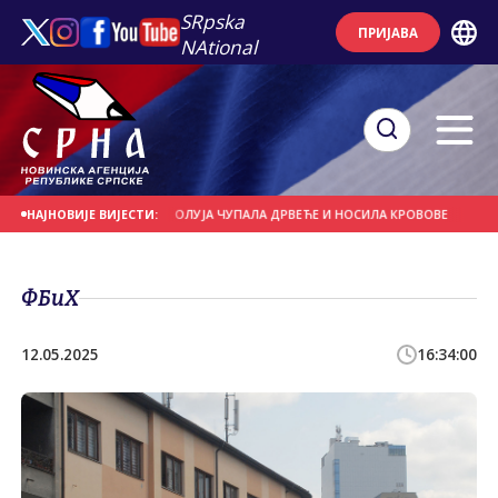
SRpska
ПРИЈАВА
NAtional
 НА ДАНАШЊИ ДАН
ОЛУЈА ЧУПАЛА ДРВЕЋЕ И НОСИЛА КРОВОВЕ
ЈАКИ ПЉ
НАЈНОВИЈЕ ВИЈЕСТИ:
ФБиХ
12.05.2025
16:34:00