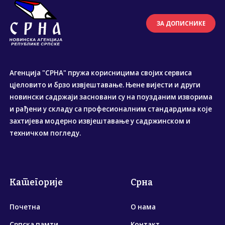
ЗА ДОПИСНИКЕ
Агенција "СРНА" пружа корисницима својих сервиса
цјеловито и брзо извјештавање. Њене вијести и други
новински садржаји засновани су на поузданим изворима
и рађени у складу са професионалним стандардима које
захтијева модерно извјештавање у садржинском и
техничком погледу.
Категорије
Срна
Почетна
О нама
Српска памти
Контакт