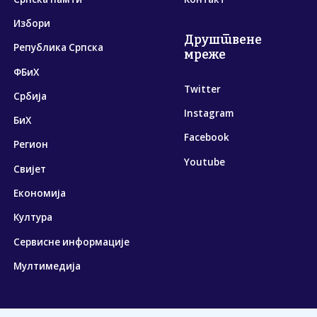
Избори
Друштвене
Република Српска
мреже
ФБиХ
Twitter
Србија
Instagram
БиХ
Facebook
Регион
Youtube
Свијет
Економија
Култура
Сервисне информације
Мултимедија