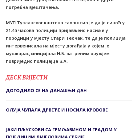
потребна вјештачења.
МУП Тузланског кантона саопштио је да је синоћ у
21.45 часова полицији пријављено насиље у
породици у мјесту Стари Теочак, те да је полиција
интервенисала на мјесту догађаја у којем је
мушкарац иницијала Н.Б. ватреним оружјем
повриједио полицајца З.А.
ДЕСК ВИЈЕСТИ
ДОГОДИЛО СЕ НА ДАНАШЊИ ДАН
ОЛУЈА ЧУПАЛА ДРВЕЋЕ И НОСИЛА КРОВОВЕ
ЈАКИ ПЉУСКОВИ СА ГРМЉАВИНОМ И ГРАДОМ У
ПОЈЕДИНИМ ДИЈЕЛОВИМА СРБИЈЕ