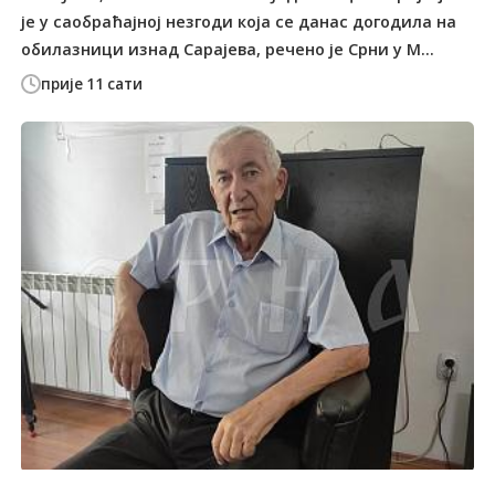
је у саобраћајној незгоди која се данас догодила на
обилазници изнад Сарајева, речено је Срни у М...
прије 11 сати