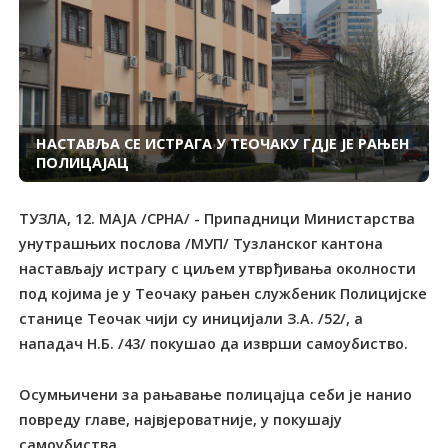
НАСТАВЉА СЕ ИСТРАГА У ТЕОЧАКУ ГДЈЕ ЈЕ РАЊЕН
ПОЛИЦАЈАЦ
ТУЗЛА, 12. МАЈА /СРНА/ - Припадници Министарства
унутрашњих послова /МУП/ Тузланског кантона
настављају истрагу с циљем утврђивања околности
под којима је у Теочаку рањен службеник Полицијске
станице Теочак чији су иницијали З.А. /52/, а
нападач Н.Б. /43/ покушао да изврши самоубиство.
Осумњичени за рањавање полицајца себи је нанио
повреду главе, највјероватније, у покушају
самоубиства.