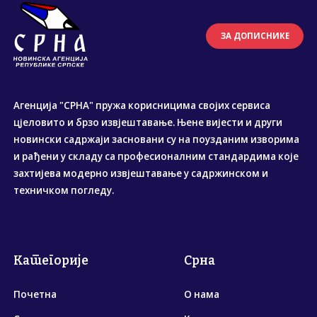
ЗА ДОПИСНИКЕ
Агенција "СРНА" пружа корисницима својих сервиса
цјеловито и брзо извјештавање. Њене вијести и други
новински садржаји засновани су на поузданим изворима
и рађени у складу са професионалним стандардима које
захтијева модерно извјештавање у садржинском и
техничком погледу.
Категорије
Срна
Почетна
О нама