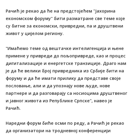
Рачић је рекао да ће на предстојећем "Јахорина
економском форуму" бити разматране све теме које
су битне за економски, привредни, па и друштвени
живот у цијелом региону.
"Имаћемо теме од вештачке интелигенција и њене
примене у привреди до пољопривреде, као и процес
дигитализације и енергетске транзиције. Драго нам
је да ће велики број привредника из Србије бити на
форуму и да ће имати прилику да представе своје
пословање, али и да упознају нове људе, нове
партнере и да разговарају са носиоцима друштвеног
и јавног живота из Републике Српске", навео је
Рачић.
Наредни форум биће осми по реду, а Рачић је рекао
да организатори на тродневној конференцији