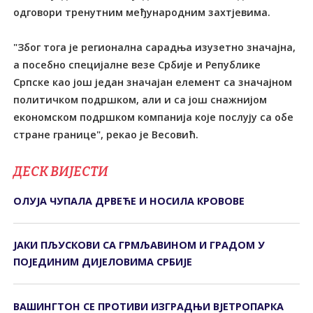
одговори тренутним међународним захтјевима.
"Због тога је регионална сарадња изузетно значајна,
а посебно специјалне везе Србије и Републике
Српске као још један значајан елемент са значајном
политичком подршком, али и са још снажнијом
економском подршком компанија које послују са обе
стране границе", рекао је Весовић.
ДЕСК ВИЈЕСТИ
ОЛУЈА ЧУПАЛА ДРВЕЋЕ И НОСИЛА КРОВОВЕ
ЈАКИ ПЉУСКОВИ СА ГРМЉАВИНОМ И ГРАДОМ У
ПОЈЕДИНИМ ДИЈЕЛОВИМА СРБИЈЕ
ВАШИНГТОН СЕ ПРОТИВИ ИЗГРАДЊИ ВЈЕТРОПАРКА