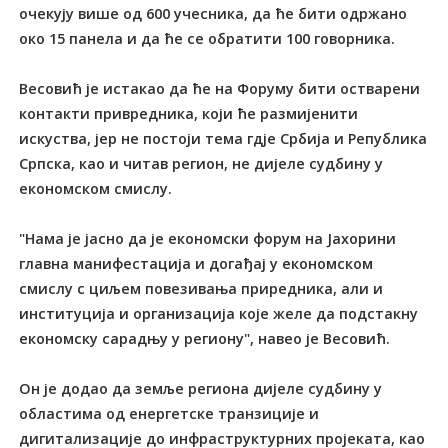
очекују више од 600 учесника, да ће бити одржано
око 15 панела и да ће се обратити 100 говорника.
Весовић је истакао да ће на Форуму бити остварени
контакти привредника, који ће размијенити
искуства, јер не постоји тема гдје Србија и Република
Српска, као и читав регион, не дијеле судбину у
економском смислу.
"Нама је јасно да је економски форум на Јахорини
главна манифестација и догађај у економском
смислу с циљем повезивања приредника, али и
институција и организација које желе да подстакну
економску сарадњу у региону", навео је Весовић.
Он је додао да земље региона дијеле судбину у
областима од енергетске транзиције и
дигитализације до инфраструктурних пројеката, као