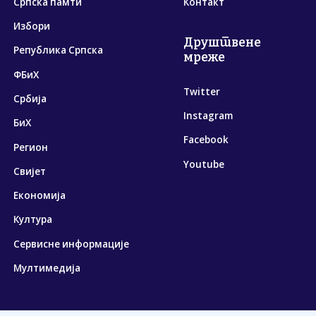
Српска памти
Контакт
Избори
Друштвене
Република Српска
мреже
ФБиХ
Twitter
Србија
Instagram
БиХ
Facebook
Регион
Youtube
Свијет
Економија
Култура
Сервисне информације
Мултимедија