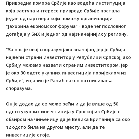
Привредна комора Србије као водећа институција
која заступа интересе привреде Србије постала
један од партнера који помажу организацији
"Јахорина економског форума" - водећег пословног
догађаја у БиХ и једног од најзначајнијих у региону.
"За нас је овај споразум јако значајан, јер је Србија
највећи страни инвеститор у Републици Српској, ако
Србију можемо назвати страним инвеститором, јер
је око 30 одсто укупних инвестиција поријеклом из
Србије", изјавио је Рачић након потписивања
споразума.
Он је додао да се може рећи и да је више од 50
одсто укупних инвестиција у Српској из Србије с
обзиром на чињеницу да је Велика Британија са око
12 одсто била на другом мјесту, али да те
инвестиције стоје.