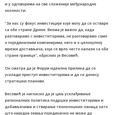
и у одговорима на све сложеније међународне
околности.
"За нас су фокус инвестиције које могу да се остваре
са обе стране Дрине. Веома је важно да, када
разговарамо с инвеститорима, не разговарамо само
о појединачним компанијама, него и о целокупној
мрежи достављача, која се врло често налази са обе
стране границе", објаснио је Весовић.
Он сматра да је Форум идеална прилика да се
усклади приступ инвеститорима и да се донесу
стратешки планови.
Весовић је нагласио да је циљ усклађивање
регионалних политика подршке инвеститорима и
добављачима и стварање технолошких ланаца зато
што ниједна земља појединачно не може да