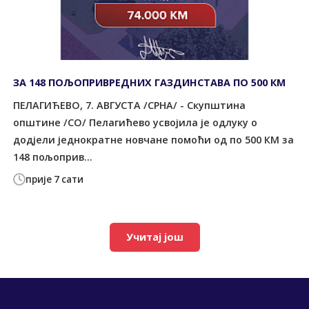
ЗА 148 ПОЉОПРИВРЕДНИХ ГАЗДИНСТАВА ПО 500 КМ
ПЕЛАГИЋЕВО, 7. АВГУСТА /СРНА/ - Скупштина
општине /СО/ Пелагићево усвојила је одлуку о
додјели једнократне новчане помоћи од по 500 КМ за
148 пољоприв...
прије 7 сати
Учитај још