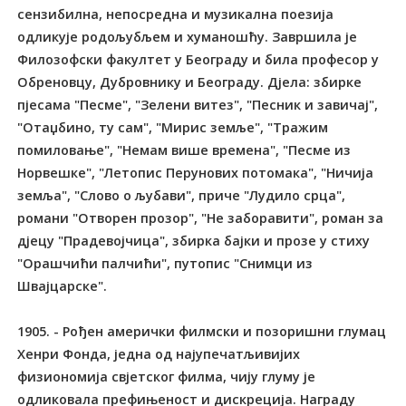
сензибилна, непосредна и музикална поезија
одликује родољубљем и хуманошћу. Завршила је
Филозофски факултет у Београду и била професор у
Обреновцу, Дубровнику и Београду. Дјела: збирке
пјесама "Песме", "Зелени витез", "Песник и завичај",
"Отаџбино, ту сам", "Мирис земље", "Тражим
помиловање", "Немам више времена", "Песме из
Норвешке", "Летопис Перунових потомака", "Ничија
земља", "Слово о љубави", приче "Лудило срца",
романи "Отворен прозор", "Не заборавити", роман за
дјецу "Прадевојчица", збирка бајки и прозе у стиху
"Орашчићи палчићи", путопис "Снимци из
Швајцарске".
1905. - Рођен амерички филмски и позоришни глумац
Хенри Фонда, једна од најупечатљивијих
физиономија свјетског филма, чију глуму је
одликовала префињеност и дискреција. Награду