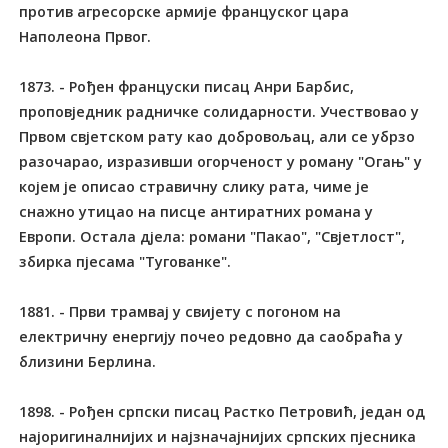
против агресорске армије француског цара
Наполеона Првог.
1873. - Рођен француски писац Анри Барбис,
проповједник радничке солидарности. Учествовао у
Првом свјетском рату као добровољац, али се убрзо
разочарао, изразивши огорченост у роману "Огањ" у
којем је описао стравичну слику рата, чиме је
снажно утицао на писце антиратних романа у
Европи. Остала дјела: романи "Пакао", "Свјетлост",
збирка пјесама "Тугованке".
1881. - Први трамвај у свијету с погоном на
електричну енергију почео редовно да саобраћа у
близини Берлина.
1898. - Рођен српски писац Растко Петровић, један од
најоригиналнијих и најзначајнијих српских пјесника