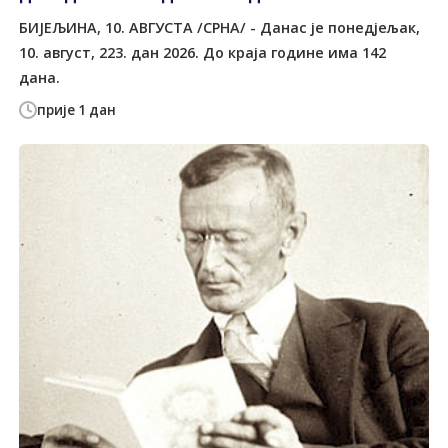
БИЈЕЉИНА, 10. АВГУСТА /СРНА/ - Данас је понедјељак,
10. август, 223. дан 2026. До краја године има 142
дана.
прије 1 дан