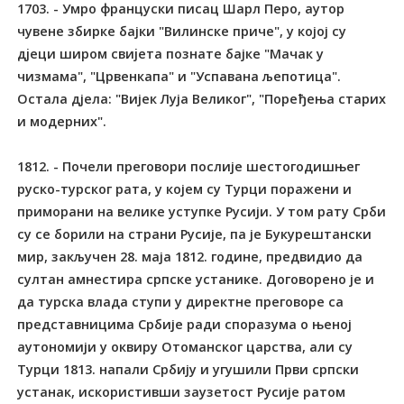
1703. - Умро француски писац Шарл Перо, аутор
чувене збирке бајки "Вилинске приче", у којој су
дjеци широм свиjета познате бајке "Мачак у
чизмама", "Црвенкапа" и "Успавана љепотица".
Остала дјела: "Вијек Луја Великог", "Поређења старих
и модерних".
1812. - Почели преговори послије шестогодишњег
руско-турског рата, у којем су Турци поражени и
приморани на велике уступке Русији. У том рату Срби
су се борили на страни Русије, па је Букурештански
мир, закључен 28. маја 1812. године, предвидио да
султан амнестира српске устанике. Договорено је и
да турска влада ступи у директне преговоре са
представницима Србије ради споразума о њеној
аутономији у оквиру Отоманског царства, али су
Турци 1813. напали Србију и угушили Први српски
устанак, искористивши заузетост Русије ратом