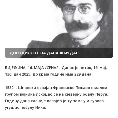
ДОГОДИЛО СЕ НА ДАНАШЊИ ДАН
БИЈЕЉИНА, 16. МАЈА /СРНА/ - Данас је петак, 16. мај,
136. дан 2025. До краја године има 229 дана.
1532. - Шпански освајач Франсиско Писаро с малом
групом војника искрцао се на сјеверну обалу Перуа.
Годину дана касније освојио је ту земљу и сурово
угушио побуну Инка.