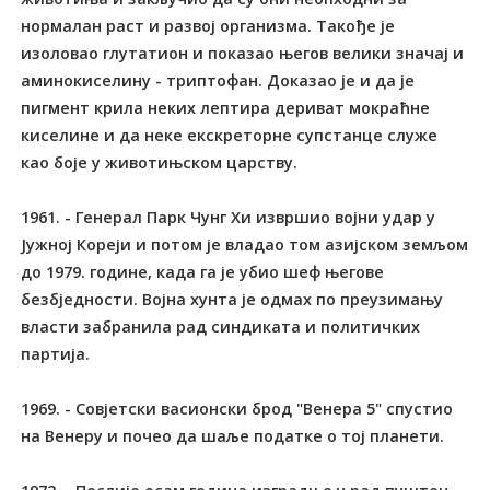
нормалан раст и развој организма. Такође је
изоловао глутатион и показао његов велики значај и
аминокиселину - триптофан. Доказао је и да је
пигмент крила неких лептира дериват мокраћне
киселине и да неке екскреторне супстанце служе
као боје у животињском царству.
1961. - Генерал Парк Чунг Хи извршио војни удар у
Јужној Кореји и потом је владао том азијском земљом
до 1979. године, када га је убио шеф његове
безбједности. Војна хунта је одмах по преузимању
власти забранила рад синдиката и политичких
партија.
1969. - Совјетски васионски брод "Венера 5" спустио
на Венеру и почео да шаље податке о тој планети.