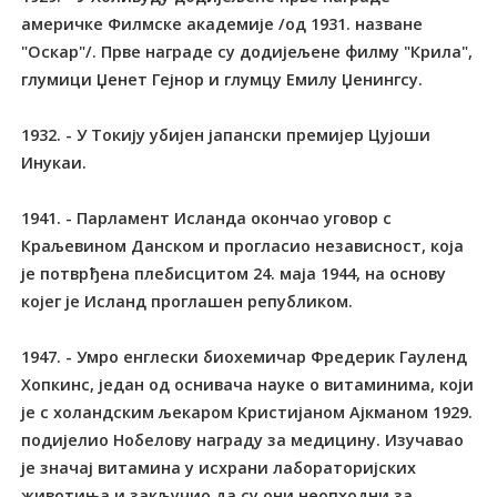
америчке Филмске академије /од 1931. назване
"Оскар"/. Прве награде су додијељене филму "Крила",
глумици Џенет Гејнор и глумцу Емилу Џенингсу.
1932. - У Токију убијен јапански премијер Цујоши
Инукаи.
1941. - Парламент Исланда окончао уговор с
Краљевином Данском и прогласио независност, која
је потврђена плебисцитом 24. маја 1944, на основу
којег је Исланд проглашен републиком.
1947. - Умро енглески биохемичар Фредерик Гауленд
Хопкинс, један од оснивача науке о витаминима, који
је с холандским љекаром Кристијаном Ајкманом 1929.
подијелио Нобелову награду за медицину. Изучавао
је значај витамина у исхрани лабораторијских
животиња и закључио да су они неопходни за