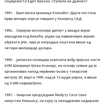
социјалиста Едит Кресон, ступила на дужност.
1991. - Британска краљица Елизабет Друга постала
први монарх који је говорио у Конгресу САД.
1992. - Серијом експлозија дигнут у ваздух војни
аеродром код Бихаћа, један од најважнијих војних
објеката ЈНА, чија је изградња коштала више од
четири милијарде долара.
1995. - Јапанска полиција ухапсила вођу вјерске секте
АУМ Шинрикјо Шока Асахару, на основу сумње да је
организовао напад нервним гасом у токијском
метроу 20. марта 1995. кад је 12 људи умрло, а више
од 5.000 повријеђено.
1997. - Заирски предсједник Мобуту Сесе Секо
напустио Киншасу, на којој су незадрживо надирали