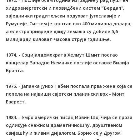
1972. - Послије осам година изградње у рад пуштен
хидроенергетски и пловидбени систем "Ђердап",
заједнички градитељски подухват Југославије и
Румуније. Систем је коштао око 400 милиона долара,
а електропривреде двију земаља су добиле 5,6
милијарди киловат-часова струје годишње.
1974. - Социјалдемократа Хелмут Шмит постао
канцелар Западне Њемачке послије оставке Вилија
Бранта.
1975. - Јапанка Јунко Табеи постала прва жена која се
попела на највиши свјетски планински врх - Монт
Еверест.
1984. - Умро амерички писац Ирвин Шо, чија се проза
одликује снажном драматичношћу, друштвеном
свијешћу и живим дијалогом. Борио се у Другом