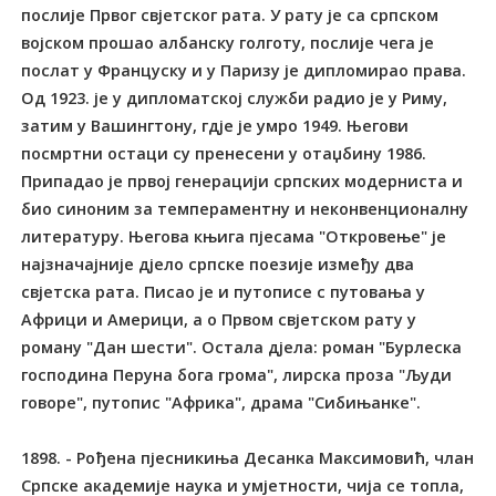
послије Првог свјетског рата. У рату је са српском
војском прошао албанску голготу, послије чега је
послат у Француску и у Паризу је дипломирао права.
Од 1923. је у дипломатској служби радио је у Риму,
затим у Вашингтону, гдје је умро 1949. Његови
посмртни остаци су пренесени у отаџбину 1986.
Припадао је првој генерацији српских модерниста и
био синоним за темпераментну и неконвенционалну
литературу. Његова књига пјесама "Откровење" је
најзначајније дјело српске поезије између два
свјетска рата. Писао је и путописе с путовања у
Африци и Америци, а о Првом свјетском рату у
роману "Дан шести". Остала дјела: роман "Бурлеска
господина Перуна бога грома", лирска проза "Људи
говоре", путопис "Африка", драма "Сибињанке".
1898. - Рођена пјесникиња Десанка Максимовић, члан
Српске академије наука и умјетности, чија се топла,