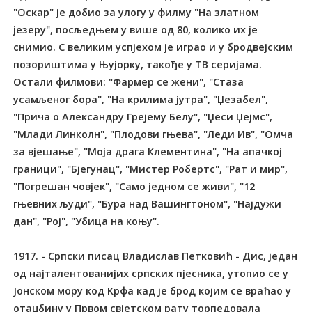
"Оскар" је добио за улогу у филму "На златном
језеру", посљедњем у више од 80, колико их је
снимио. С великим успјехом је играо и у бродвејским
позориштима у Њујорку, такође у ТВ серијама.
Остали филмови: "Фармер се жени", "Стаза
усамљеног бора", "На крилима јутра", "Џезабел",
"Прича о Александру Грејему Белу", "Џеси Џејмс",
"Млади Линколн", "Плодови гњева", "Леди Ив", "Омча
за вјешање", "Моја драга Клементина", "На апачкој
граници", "Бјегунац", "Мистер Робертс", "Рат и мир",
"Погрешан човјек", "Само једном се живи", "12
гњевних људи", "Бура над Вашингтоном", "Најдужи
дан", "Рој", "Убица на коњу".
1917. - Српски писац Владислав Петковић - Дис, један
од најталентованијих српских пјесника, утопио се у
Јонском мору код Крфа кад је брод којим се враћао у
отаџбину у Првом свјетском рату торпедовала