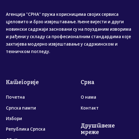
Агенција "СРНА" пружа корисницима својих сервиса
цјеловито и брзо извјештавање. Њене вијести и други
новински садржаји засновани су на поузданим изворима
и рађени у складу са професионалним стандардима које
захтијева модерно извјештавање у садржинском и
техничком погледу.
Категорије
Срна
Почетна
О нама
Српска памти
Контакт
Избори
Друштвене
Република Српска
мреже