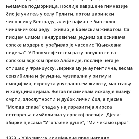
њемачка подморница. Послије завршене гимназије
био је учитељ у селу Прлити, потом царински
чиновник у Београду, али је најмање био склон
чиновничком реду - живио је боемским животом. Са
писцем Симом Пандуровићем, једним од оснивача
српске модерне, уређивао је часопис "Књижевна
недеља". У Првом свјетском рату повукао се са
српском војском преко Албаније, послије чега је
отишао у Француску. Лирика му је аутентична, веома
сензибилна и флуидна, музикална у ритму и
емоцијама, окренута унутрашњем животу, маштању
и халуцинацијама. Његов песимизам исказује визију
смрти, злослутности и дубок лични бол, а пјесма
"Можда спава" спада у најизразитија лирска
остварења симболизма у српској поезији. Дјела:
збирке пјесама "Утопљене душе", "Ми чекамо цара".
1929. - У Холивуду додијељене прве награде