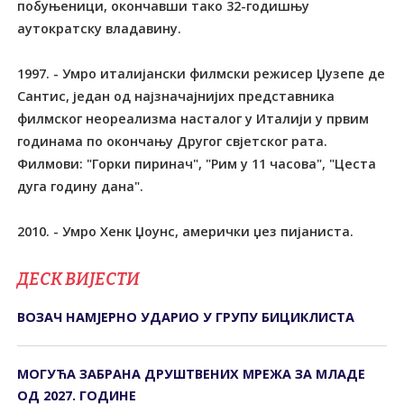
побуњеници, окончавши тако 32-годишњу
аутократску владавину.
1997. - Умро италијански филмски режисер Џузепе де
Сантис, један од најзначајнијих представника
филмског неореализма насталог у Италији у првим
годинама по окончању Другог свјетског рата.
Филмови: "Горки пиринач", "Рим у 11 часова", "Цеста
дуга годину дана".
2010. - Умро Хенк Џоунс, амерички џез пијаниста.
ДЕСК ВИЈЕСТИ
ВОЗАЧ НАМЈЕРНО УДАРИО У ГРУПУ БИЦИКЛИСТА
МОГУЋА ЗАБРАНА ДРУШТВЕНИХ МРЕЖА ЗА МЛАДЕ
ОД 2027. ГОДИНЕ