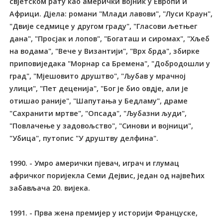
свјетском рату као амерички војник у Европи и
Африци. Дјела: романи "Млади лавови", "Луси Краун",
"Двије седмице у другом граду", "Гласови љетњег
дана", "Просјак и лопов", "Богаташ и сиромах", "Хљеб
на водама", "Вече у Византији", "Врх брда", збирке
приповиједака "Морнар са Бремена", "Добродошли у
град", "Мјешовито друштво", "Љубав у мрачној
улици", "Пет деценија", "Бог је био овдје, али је
отишао раније", "Шапутања у Бедламу", драме
"Сахранити мртве", "Опсада", "Љубазни људи",
"Повлачење у задовољство", "Синови и војници",
"Убица", путопис "У друштву делфина".
1990. - Умро амерички пјевач, играч и глумац
афричког поријекла Семи Дејвис, један од највећих
забављача 20. вијека.
1991. - Прва жена премијер у историји Француске,