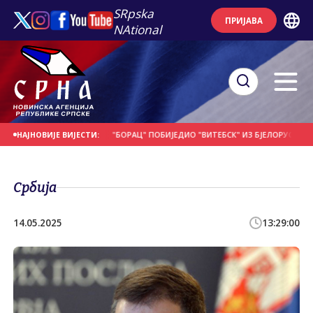
SRpska
ПРИЈАВА
NAtional
Е НА ДАНАШЊИ ДАН
"БОРАЦ" ПОБИЈЕДИО "ВИТЕБСК" ИЗ БЈЕЛОРУСИЈЕ
П
НАЈНОВИЈЕ ВИЈЕСТИ:
Србија
14.05.2025
13:29:00