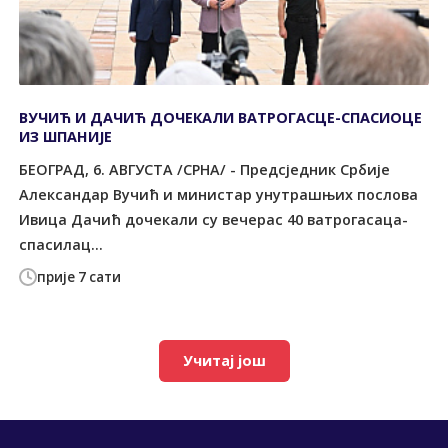
ВУЧИЋ И ДАЧИЋ ДОЧЕКАЛИ ВАТРОГАСЦЕ-СПАСИОЦЕ
ИЗ ШПАНИЈЕ
БЕОГРАД, 6. АВГУСТА /СРНА/ - Предсједник Србије
Александар Вучић и министар унутрашњих послова
Ивица Дачић дочекали су вечерас 40 ватрогасаца-
спасилац...
прије 7 сати
Учитај још