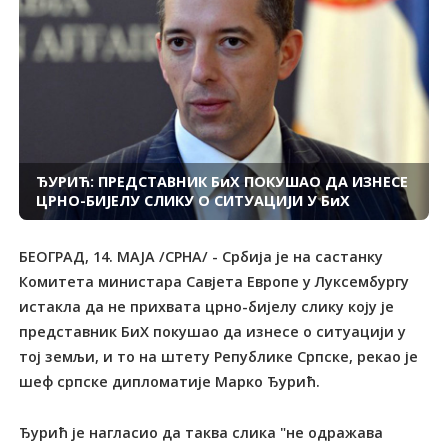
ЂУРИЋ: ПРЕДСТАВНИК БиХ ПОКУШАО ДА ИЗНЕСЕ
ЦРНО-БИЈЕЛУ СЛИКУ О СИТУАЦИЈИ У БиХ
БЕОГРАД, 14. МАЈА /СРНА/ - Србија је на састанку
Комитета министара Савјета Европе у Луксембургу
истакла да не прихвата црно-бијелу слику коју је
представник БиХ покушао да изнесе о ситуацији у
тој земљи, и то на штету Републике Српске, рекао је
шеф српске дипломатије Марко Ђурић.
Ђурић је нагласио да таква слика "не одражава