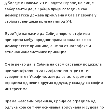
јубилеје и Повеље УН и Савјета Европе, не смије
заборавити да је Србија прије 22 године као
демократска држава примљена у Савјет Европе у
својим границама признатим од УН.
Ђурић је нагласио да Србија чврсто стоји иза
принципа међународног права и залаже се за
демократске принципе, а не за етнографске и
етнонационалистичке приницпе.
Он је рекао да је Србија на овом састанку подржала
принципијелно територијални интегритет и
суверенитет Украјине, али да се истовремено
оградила од неких других одлука, у складу са својим
интересима.
Према његовим ријечима, Србија се оградила од
одлука које се тичу оснивања трибунала и судова по