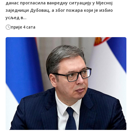
данас прогласила ванредну ситуацију у Мјесној
заједници Дубовац, а због пожара који је избио
усљед в...
прије 4 сата