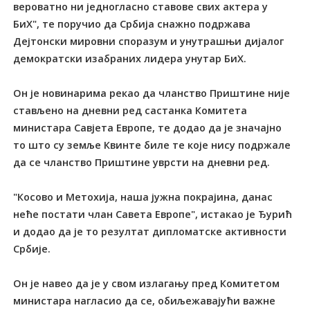
вероватно ни једногласно ставове свих актера у
БиХ", те поручио да Србија снажно подржава
Дејтонски мировни споразум и унутрашњи дијалог
демократски изабраних лидера унутар БиХ.
Он је новинарима рекао да чланство Приштине није
стављено на дневни ред састанка Комитета
министара Савјета Европе, те додао да је значајно
то што су земље Квинте биле те које нису подржале
да се чланство Приштине уврсти на дневни ред.
"Косово и Метохија, наша јужна покрајина, данас
неће постати члан Савета Европе", истакао је Ђурић
и додао да је то резултат дипломатске активности
Србије.
Он је навео да је у свом излагању пред Комитетом
министара нагласио да се, обиљежавајући важне