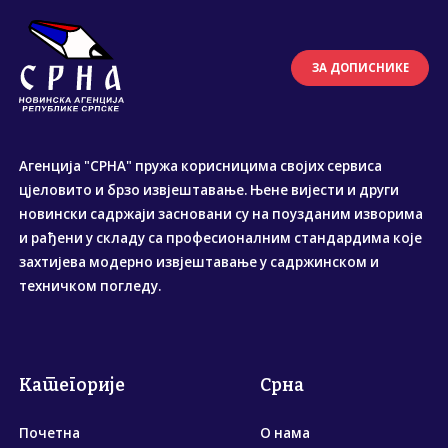
ЗА ДОПИСНИКЕ
Агенција "СРНА" пружа корисницима својих сервиса
цјеловито и брзо извјештавање. Њене вијести и други
новински садржаји засновани су на поузданим изворима
и рађени у складу са професионалним стандардима које
захтијева модерно извјештавање у садржинском и
техничком погледу.
Категорије
Срна
Почетна
О нама