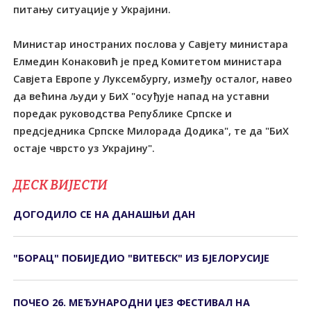
питању ситуације у Украјини.
Министар иностраних послова у Савјету министара
Елмедин Конаковић је пред Комитетом министара
Савјета Европе у Луксембургу, између осталог, навео
да већина људи у БиХ "осуђује напад на уставни
поредак руководства Републике Српске и
предсједника Српске Милорада Додика", те да "БиХ
остаје чврсто уз Украјину".
ДЕСК ВИЈЕСТИ
ДОГОДИЛО СЕ НА ДАНАШЊИ ДАН
"БОРАЦ" ПОБИЈЕДИО "ВИТЕБСК" ИЗ БЈЕЛОРУСИЈЕ
ПОЧЕО 26. МЕЂУНАРОДНИ ЏЕЗ ФЕСТИВАЛ НА