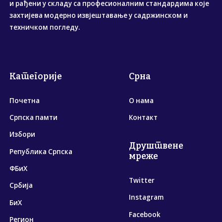
и рађени у складу са професионалним стандардима које
захтијева модерно извјештавање у садржинском и
техничком погледу.
Категорије
Срна
Почетна
О нама
Српска памти
Контакт
Избори
Друштвене
Република Српска
мреже
ФБиХ
Twitter
Србија
Instagram
БиХ
Facebook
Регион