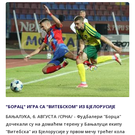
"БОРАЦ" ИГРА СА "ВИТЕБСКОМ" ИЗ БЈЕЛОРУСИЈЕ
БАЊАЛУКА, 6. АВГУСТА /СРНА/ - Фудбалери "Борца"
дочекали су на домаћем терену у Бањалуци екипу
"Витебска" из Бјелорусије у првом мечу трећег кола