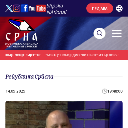
SRpska
ПРИЈАВА
NAtional
 НА ДАНАШЊИ ДАН
"БОРАЦ" ПОБИЈЕДИО "ВИТЕБСК" ИЗ БЈЕЛОРУСИЈЕ
ПО
НАЈНОВИЈЕ ВИЈЕСТИ:
Република Српска
14.05.2025
19:48:00