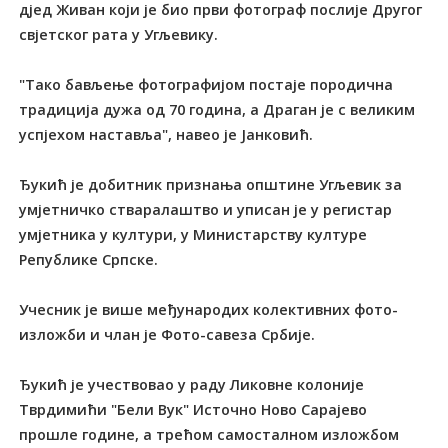
дјед Живан који је био први фотограф послије Другог
свјетског рата у Угљевику.
"Тако бављење фотографијом постаје породична
традиција дужа од 70 година, а Драган је с великим
успјехом наставља", навео је Јанковић.
Ђукић је добитник признања општине Угљевик за
умјетничко стваралаштво и уписан је у регистар
умјетника у култури, у Министарству културе
Републике Српске.
Учесник је више међународих колективних фото-
изложби и члан је Фото-савеза Србије.
Ђукић је учествовао у раду Ликовне колоније
Тврдимићи "Бели Вук" Источно Ново Сарајево
прошле године, а трећом самосталном изложбом