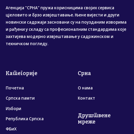
Агенција "СРНА" пружа корисницима својих сервиса
цјеловито и брзо извјештавање. Њене вијести и други
новински садржаји засновани су на поузданим изворима
и рађени у складу са професионалним стандардима које
захтијева модерно извјештавање у садржинском и
техничком погледу.
Категорије
Срна
Почетна
О нама
Српска памти
Контакт
Избори
Друштвене
Република Српска
мреже
ФБиХ