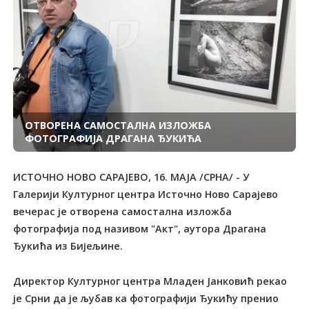
ОТВОРЕНА САМОСТАЛНА ИЗЛОЖБА
ФОТОГРАФИЈА ДРАГАНА ЂУКИЋА
ИСТОЧНО НОВО САРАЈЕВО, 16. МАЈА /СРНА/ - У
Галерији Културног центра Источно Ново Сарајево
вечерас је отворена самостална изложба
фотографија под називом "Акт", аутора Драгана
Ђукића из Бијељине.
Директор Културног центра Младен Јанковић рекао
је Срни да је љубав ка фотографији Ђукићу пренио