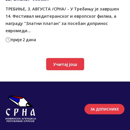
ТРЕБИЊЕ, 3. АВГУСТА /СРНА/ - У Требињу је завршен
14. Фестивал медитеранског и европског филма, а
награду "Златни платан" за посебан допринос
евромеди...
прије 2 дана
Учитај још
ЗА ДОПИСНИКЕ