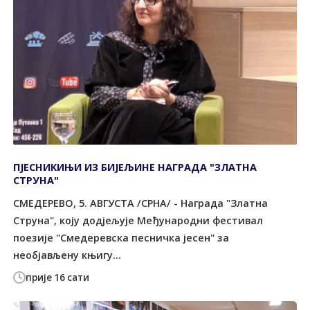
ПЈЕСНИКИЊИ ИЗ БИЈЕЉИНЕ НАГРАДА "ЗЛАТНА
СТРУНА"
СМЕДЕРЕВО, 5. АВГУСТА /СРНА/ - Награда "Златна
Струна", коју додјељује Међународни фестивал
поезије "Смедеревска песничка јесен" за
необјављену књигу...
прије 16 сати